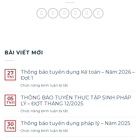
BÀI VIẾT MỚI
Thông báo tuyển dụng Kế toán – Năm 2026 –
27
Th1
Đợt 1
ở
Chức năng bình luận bị tắt
Thông
báo
THÔNG BÁO TUYỂN THỰC TẬP SINH PHÁP
05
tuyển
Th11
LÝ – ĐỢT THÁNG 12/2025
dụng
ở
Chức năng bình luận bị tắt
Kế
THÔNG
toán
BÁO
–
Thông báo tuyển dụng pháp lý – Năm 2025
30
TUYỂN
Năm
Th9
ở
Chức năng bình luận bị tắt
THỰC
2026
Thông
TẬP
–