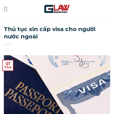
Bỏ
qua
nội
dung
Thủ tục xin cấp visa cho người
nước ngoài
01
Th4