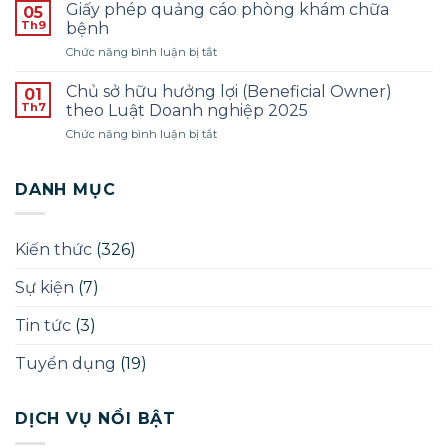
báo
Giấy phép quảng cáo phòng khám chữa
SINH
05
Đợt
tuyển
Th9
PHÁP
bệnh
1
dụng
LÝ
ở
Chức năng bình luận bị tắt
pháp
–
Giấy
lý
ĐỢT
phép
–
Chủ sở hữu hưởng lợi (Beneficial Owner)
01
THÁNG
quảng
Năm
Th7
theo Luật Doanh nghiệp 2025
12/2025
cáo
2025
ở
Chức năng bình luận bị tắt
phòng
Chủ
khám
sở
chữa
hữu
DANH MỤC
bệnh
hưởng
lợi
(Beneficial
Kiến thức
(326)
Owner)
theo
Sự kiện
(7)
Luật
Doanh
nghiệp
Tin tức
(3)
2025
Tuyển dụng
(19)
DỊCH VỤ NỔI BẬT