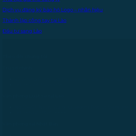
Dịch vụ đăng ký bảo hộ Logo – nhãn hiệu
Thành lập công tay tại Lào
Đầu tư sang Lào
Theo dõi chúng tôi
Trụ sở chính
43 Đường R, Khu Đô Thị Lakeview City, Phường Bình T
Tel: +84 28 73000038
Văn phòng Luật sư tại Lào
No.234/01, Naxay Ward, Xaysedtha District, Vientiane Cit
Tel: +856 20 9670 8888
Văn phòng tại Nhật Bản
733-0005 Hiroshima Nishiku Mitakimachi 12-32-502, N