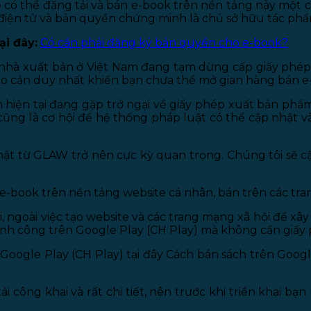
ể có thể đăng tải và bán e-book trên nền tảng này một 
 điện tử và bản quyền chứng minh là chủ sở hữu tác phẩ
i đây:
Có cần phải đăng ký bản quyền cho e-book?
c nhà xuất bản ở Việt Nam đang tạm dừng cấp giấy phép
rào cản duy nhất khiến bạn chưa thể mở gian hàng bán e-b
ân hiện tại đang gặp trở ngại về giấy phép xuất bản ph
cũng là cơ hội để hệ thống pháp luật có thể cập nhật 
nhật từ GLAW trở nên cực kỳ quan trọng. Chúng tôi sẽ c
e-book trên nền tảng website cá nhân, bán trên các tr
, ngoài việc tạo website và các trang mạng xã hội để x
nh công trên Google Play (CH Play) mà không cần giấy 
oogle Play (CH Play) tại đây Cách bán sách trên Google
 công khai và rất chi tiết, nên trước khi triển khai bạ