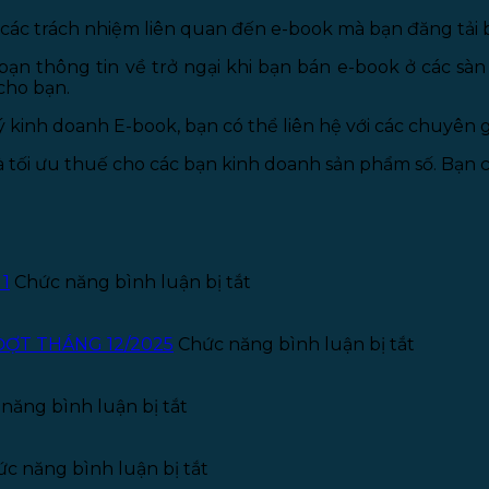
cả các trách nhiệm liên quan đến e-book mà bạn đăng tả
n bạn thông tin về trở ngại khi bạn bán e-book ở các sà
cho bạn.
kinh doanh E-book, bạn có thể liên hệ với các chuyên g
à tối ưu thuế cho các bạn kinh doanh sản phẩm số. Bạn
ở
 1
Chức năng bình luận bị tắt
Thông
báo
tuyển
ở
ĐỢT THÁNG 12/2025
Chức năng bình luận bị tắt
dụng
THÔNG
Kế
BÁO
ở
toán
TUYỂN
năng bình luận bị tắt
Thông
–
THỰC
báo
Năm
TẬP
tuyển
ở
2026
SINH
c năng bình luận bị tắt
dụng
Giấy
–
PHÁP