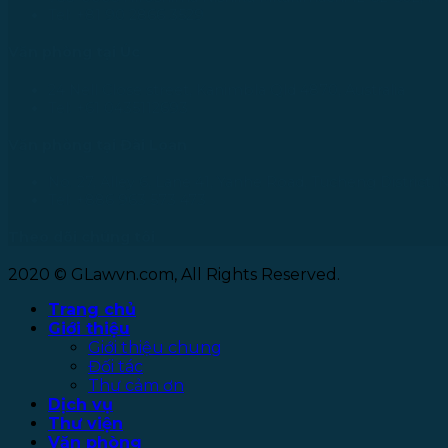
Tel: +81 90 2866 3529
Văn phòng tại Úc
24 Nell Close street, Kanimbla Qld 4870, Australia
Tel: +61 0435112693
Văn phòng tại Đài Loan
No. 27, Alley 6, Lane 41, Yanhe Road, Tucheng District, 
Tel: +886 963 573 473
Theo dõi chúng tôi
2020 © GLawvn.com, All Rights Reserved.
Trang chủ
Giới thiệu
Giới thiệu chung
Đối tác
Thư cảm ơn
Dịch vụ
Thư viện
Văn phòng