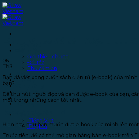
Bỏ
qua
nội
dung
Làm thế nào để bán được e-book?
Trang chủ
Giới thiệu
Giới thiệu chung
06
Đối tác
Th3
Thư cảm ơn
Dịch vụ
Bạn đã viết xong cuốn sách điện tử (e-book) của mình 
Thư viện
bạn?
Văn phòng
Tuyển dụng
Để thu hút người đọc và bán được e-book của bạn, cần 
Chính sách bảo mật
một trong những cách tốt nhất.
Liên hệ
Bán e-book trên Tiki
Tiếng Việt
Tiếng Việt
Hiện nay, nếu bạn muốn đưa e-book của mình lên một n
English
Trước tiên, để có thể mở gian hàng bán e-book trên Ti