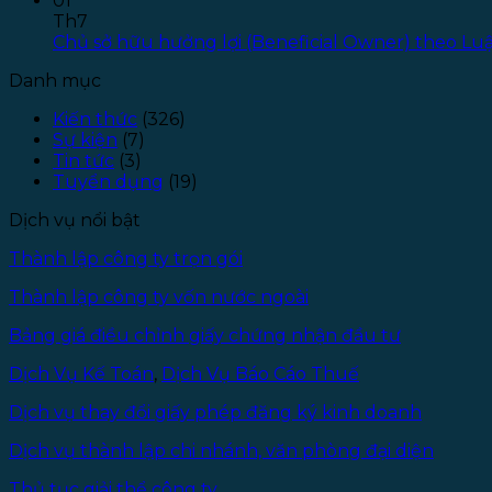
01
Th7
Chủ sở hữu hưởng lợi (Beneficial Owner) theo L
Danh mục
Kiến thức
(326)
Sự kiện
(7)
Tin tức
(3)
Tuyển dụng
(19)
Dịch vụ nổi bật
Thành lập công ty trọn gói
Thành lập công ty vốn nước ngoài
Bảng giá điều chỉnh giấy chứng nhận đầu tư
Dịch Vụ Kế Toán
,
Dịch Vụ Báo Cáo Thuế
Dịch vụ thay đổi giấy phép đăng ký kinh doanh
Dịch vụ thành lập chi nhánh, văn phòng đại diện
Thủ tục giải thể công ty