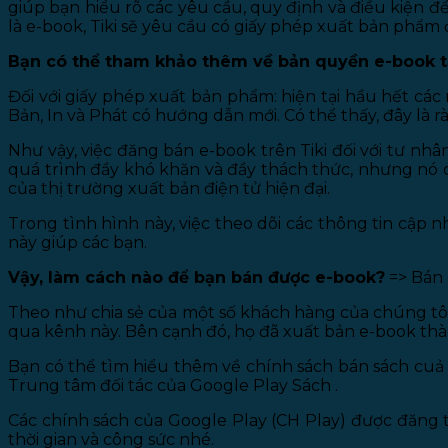
giúp bạn hiểu rõ các yêu cầu, quy định và điều kiện đ
là e-book, Tiki sẽ yêu cầu có giấy phép xuất bản phẩm
Bạn có thể tham khảo thêm về bản quyền e-book tạ
Đối với giấy phép xuất bản phẩm: hiện tại hầu hết cá
Bản, In và Phát có hướng dẫn mới. Có thể thấy, đây là 
Như vậy, việc đăng bán e-book trên Tiki đối với tư nh
quá trình đầy khó khăn và đầy thách thức, nhưng nó 
của thị trường xuất bản điện tử hiện đại.
Trong tình hình này, việc theo dõi các thông tin cập 
này giúp các bạn.
Vậy, làm cách nào để bạn bán được e-book?
=> Bán 
Theo như chia sẻ của một số khách hàng của chúng tôi
qua kênh này. Bên cạnh đó, họ đã xuất bản e-book thà
Bạn có thể tìm hiểu thêm về chính sách bán sách cuả G
Trung tâm đối tác của Google Play Sách .
Các chính sách của Google Play (CH Play) được đăng tải
thời gian và công sức nhé.