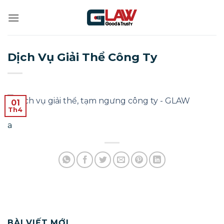
Bỏ
qua
nội
dung
Dịch Vụ Giải Thể Công Ty
01
Th4
a
BÀI VIẾT MỚI