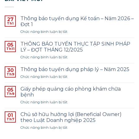
Thông báo tuyển dụng Kế toán – Năm 2026 –
27
Th1
Đợt 1
ở
Chức năng bình luận bị tắt
Thông
báo
THÔNG BÁO TUYỂN THỰC TẬP SINH PHÁP
05
tuyển
Th11
LÝ – ĐỢT THÁNG 12/2025
dụng
ở
Chức năng bình luận bị tắt
Kế
THÔNG
toán
BÁO
–
Thông báo tuyển dụng pháp lý – Năm 2025
30
TUYỂN
Năm
Th9
ở
Chức năng bình luận bị tắt
THỰC
2026
Thông
TẬP
–
báo
Giấy phép quảng cáo phòng khám chữa
SINH
05
Đợt
tuyển
Th9
PHÁP
bệnh
1
dụng
LÝ
ở
Chức năng bình luận bị tắt
pháp
–
Giấy
lý
ĐỢT
phép
–
Chủ sở hữu hưởng lợi (Beneficial Owner)
01
THÁNG
quảng
Năm
Th7
theo Luật Doanh nghiệp 2025
12/2025
cáo
2025
ở
Chức năng bình luận bị tắt
phòng
Chủ
khám
sở
chữa