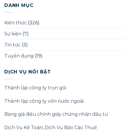
hữu
DANH MỤC
bệnh
hưởng
lợi
(Beneficial
Kiến thức
(326)
Owner)
theo
Sự kiện
(7)
Luật
Doanh
nghiệp
Tin tức
(3)
2025
Tuyển dụng
(19)
DỊCH VỤ NỔI BẬT
Thành lập công ty trọn gói
Thành lập công ty vốn nước ngoài
Bảng giá điều chỉnh giấy chứng nhận đầu tư
Dịch Vụ Kế Toán
,
Dịch Vụ Báo Cáo Thuế