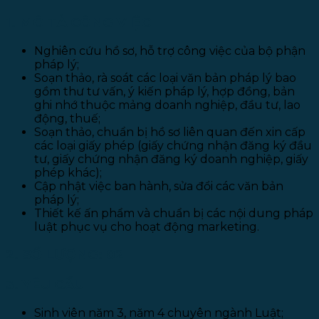
1. MÔ TẢ CÔNG VIỆC
Nghiên cứu hồ sơ, hỗ trợ công việc của bộ phận
pháp lý;
Soạn thảo, rà soát các loại văn bản pháp lý bao
gồm thư tư vấn, ý kiến pháp lý, hợp đồng, bản
ghi nhớ thuộc mảng doanh nghiệp, đầu tư, lao
động, thuế;
Soạn thảo, chuẩn bị hồ sơ liên quan đến xin cấp
các loại giấy phép (giấy chứng nhận đăng ký đầu
tư, giấy chứng nhận đăng ký doanh nghiệp, giấy
phép khác);
Cập nhật việc ban hành, sửa đổi các văn bản
pháp lý;
Thiết kế ấn phẩm và chuẩn bị các nội dung pháp
luật phục vụ cho hoạt động marketing.
2. SỐ LƯỢNG: 02
3. YÊU CẦU
Sinh viên năm 3, năm 4 chuyên ngành Luật;