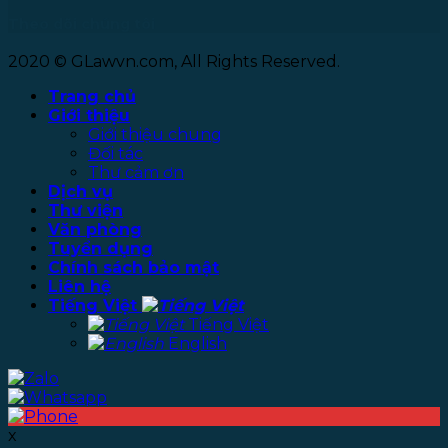
Theo dõi chúng tôi
2020 © GLawvn.com, All Rights Reserved.
Trang chủ
Giới thiệu
Giới thiệu chung
Đối tác
Thư cảm ơn
Dịch vụ
Thư viện
Văn phòng
Tuyển dụng
Chính sách bảo mật
Liên hệ
Tiếng Việt
Tiếng Việt
English
x