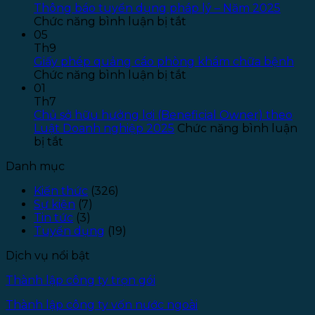
–
T
Thông báo tuyển dụng pháp lý – Năm 2025
ở
Năm
T
Chức năng bình luận bị tắt
Thông
2026
T
05
báo
–
S
Th9
tuyển
Đợt
P
Giấy phép quảng cáo phòng khám chữa bệnh
dụng
ở
1
L
Chức năng bình luận bị tắt
pháp
Giấy
–
01
lý
phép
Đ
Th7
–
quảng
T
Chủ sở hữu hưởng lợi (Beneficial Owner) theo
Năm
cáo
1
Luật Doanh nghiệp 2025
Chức năng bình luận
ở
2025
phòng
bị tắt
Chủ
khám
Danh mục
sở
chữa
hữu
bệnh
Kiến thức
(326)
hưởng
Sự kiện
(7)
lợi
Tin tức
(3)
(Beneficial
Tuyển dụng
(19)
Owner)
theo
Dịch vụ nổi bật
Luật
Doanh
Thành lập công ty trọn gói
nghiệp
2025
Thành lập công ty vốn nước ngoài