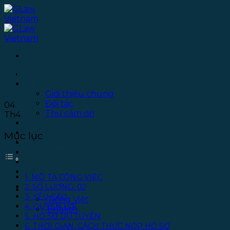
Bỏ
qua
nội
dung
THÔNG BÁO TUYỂN THỰC TẬP
SINH PHÁP LÝ
Trang chủ
Giới thiệu
Giới thiệu chung
Đối tác
04
Thư cảm ơn
Th4
Dịch vụ
Thư viện
Mục lục
Văn phòng
Tuyển dụng
Chính sách bảo mật
Liên hệ
1. MÔ TẢ CÔNG VIỆC
2. SỐ LƯỢNG: 02
Tiếng Việt
3. YÊU CẦU
Tiếng Việt
4. QUYỀN LỢI
English
5. HỒ SƠ DỰ TUYỂN
6. THỜI GIAN, CÁCH THỨC NỘP HỒ SƠ