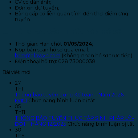
CV có dán ảnh;
Đơn xin dự tuyển;
Bằng cấp có liên quan tính đến thời điểm ứng
tuyển.
6. THỜI GIAN, CÁCH THỨC NỘP HỒ SƠ
Thời gian: Hạn chót
01/05/2024
;
Nộp bản scan hồ sơ qua email:
hrm@glawvn.com
(Không nhận hồ sơ trực tiếp).
Điện thoại hỗ trợ: 028 73000038
Bài viết mới
27
Th1
Thông báo tuyển dụng Kế toán – Năm 2026 –
ở
Đợt 1
Chức năng bình luận bị tắt
Thông
05
báo
Th11
tuyển
THÔNG BÁO TUYỂN THỰC TẬP SINH PHÁP LÝ –
dụng
ở
ĐỢT THÁNG 12/2025
Chức năng bình luận bị tắt
Kế
T
30
toán
B
Th9