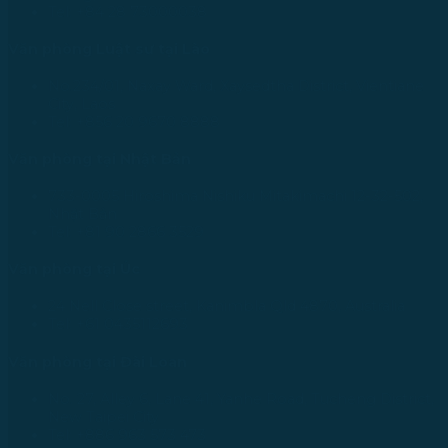
Tel: +84 28 73000038
Văn phòng Luật sư tại Lào
No.234/01, Naxay Ward, Xaysedtha District, Vientiane
City, Laos
Tel: +856 20 9670 8888
Văn phòng tại Nhật Bản
733-0005 Hiroshima Nishiku Mitakimachi 12-32-502,
Nhật Bản
Tel: +81 90 2866 3529
Văn phòng tại Úc
24 Nell Close street, Kanimbla Qld 4870, Australia
Tel: +61 0435112693
Văn phòng tại Đài Loan
No. 27, Alley 6, Lane 41, Yanhe Road, Tucheng District,
New Taipei City
Tel: +886 963 573 473