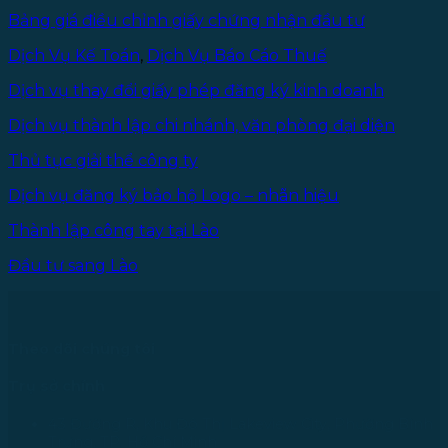
Bảng giá điều chỉnh giấy chứng nhận đầu tư
Dịch Vụ Kế Toán
,
Dịch Vụ Báo Cáo Thuế
Dịch vụ thay đổi giấy phép đăng ký kinh doanh
Dịch vụ thành lập chi nhánh, văn phòng đại diện
Thủ tục giải thể công ty
Dịch vụ đăng ký bảo hộ Logo – nhãn hiệu
Thành lập công tay tại Lào
Đầu tư sang Lào
Theo dõi chúng tôi
Trụ sở chính
43 Đường R, Khu Đô Thị Lakeview City, Phường Bình
Trưng, TP. Hồ Chí Minh