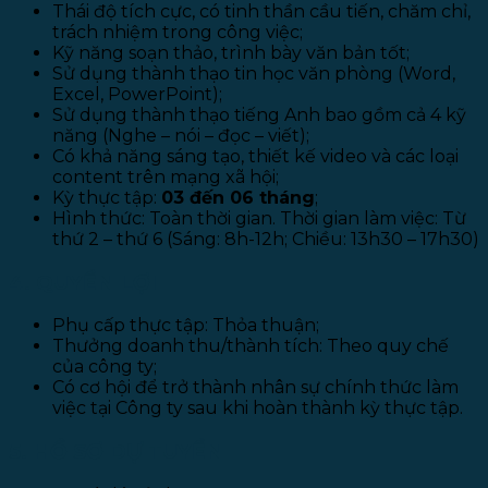
Thái độ tích cực, có tinh thần cầu tiến, chăm chỉ,
trách nhiệm trong công việc;
Kỹ năng soạn thảo, trình bày văn bản tốt;
Sử dụng thành thạo tin học văn phòng (Word,
Excel, PowerPoint);
Sử dụng thành thạo tiếng Anh bao gồm cả 4 kỹ
năng (Nghe – nói – đọc – viết);
Có khả năng sáng tạo, thiết kế video và các loại
content trên mạng xã hội;
Kỳ thực tập:
03 đến 06 tháng
;
Hình thức: Toàn thời gian. Thời gian làm việc: Từ
thứ 2 – thứ 6 (Sáng: 8h-12h; Chiều: 13h30 – 17h30)
4. QUYỀN LỢI
Phụ cấp thực tập: Thỏa thuận;
Thưởng doanh thu/thành tích: Theo quy chế
của công ty;
Có cơ hội để trở thành nhân sự chính thức làm
việc tại Công ty sau khi hoàn thành kỳ thực tập.
5. HỒ SƠ DỰ TUYỂN