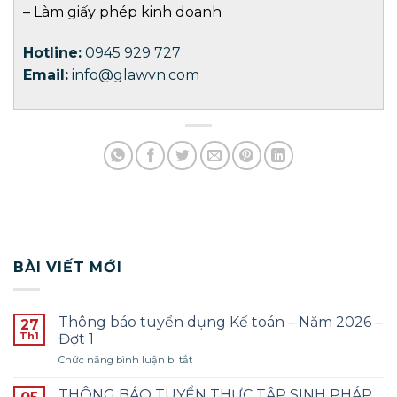
–
Làm giấy phép kinh doanh
Hotline:
0945 929 727
Email:
info@glawvn.com
BÀI VIẾT MỚI
Thông báo tuyển dụng Kế toán – Năm 2026 –
27
Th1
Đợt 1
ở
Chức năng bình luận bị tắt
Thông
báo
THÔNG BÁO TUYỂN THỰC TẬP SINH PHÁP