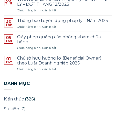
05
tuyển
Th11
LÝ – ĐỢT THÁNG 12/2025
dụng
ở
Chức năng bình luận bị tắt
Kế
THÔNG
toán
BÁO
–
Thông báo tuyển dụng pháp lý – Năm 2025
30
TUYỂN
Năm
Th9
ở
Chức năng bình luận bị tắt
THỰC
2026
Thông
TẬP
–
báo
Giấy phép quảng cáo phòng khám chữa
SINH
05
Đợt
tuyển
Th9
PHÁP
bệnh
1
dụng
LÝ
ở
Chức năng bình luận bị tắt
pháp
–
Giấy
lý
ĐỢT
phép
–
Chủ sở hữu hưởng lợi (Beneficial Owner)
01
THÁNG
quảng
Năm
Th7
theo Luật Doanh nghiệp 2025
12/2025
cáo
2025
ở
Chức năng bình luận bị tắt
phòng
Chủ
khám
sở
chữa
hữu
DANH MỤC
bệnh
hưởng
lợi
(Beneficial
Kiến thức
(326)
Owner)
theo
Sự kiện
(7)
Luật
Doanh