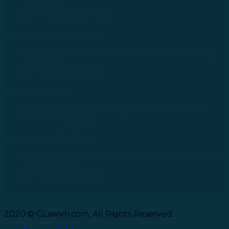
City, Laos
Tel: +856 20 9670 8888
Văn phòng tại Nhật Bản
733-0005 Hiroshima Nishiku Mitakimachi 12-32-502,
Nhật Bản
Tel: +81 90 2866 3529
Văn phòng tại Úc
24 Nell Close street, Kanimbla Qld 4870, Australia
Tel: +61 0435112693
Văn phòng tại Đài Loan
No. 27, Alley 6, Lane 41, Yanhe Road, Tucheng District,
New Taipei City
Tel: +886 963 573 473
Theo dõi chúng tôi
2020 © GLawvn.com, All Rights Reserved.