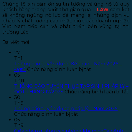
Chúng tôi xin cảm ơn sự tin tưởng và ủng hộ từ quý
khách hàng trong suốt thời gian qua.
G
LAW
cam kết
sẽ không ngừng nỗ lực để mang lại những dịch vụ
pháp lý chất lượng cao nhất, giúp các doanh nghiệp
Việt Nam tiếp cận và phát triển bền vững tại thị
trường Lào.
Bài viết mới
27
Th1
Thông báo tuyển dụng Kế toán – Năm 2026 –
ở
Đợt 1
Chức năng bình luận bị tắt
Thông
05
báo
Th11
tuyển
THÔNG BÁO TUYỂN THỰC TẬP SINH PHÁP LÝ –
dụng
ở
ĐỢT THÁNG 12/2025
Chức năng bình luận bị tắt
Kế
T
30
toán
B
Th9
–
T
Thông báo tuyển dụng pháp lý – Năm 2025
ở
Năm
T
Chức năng bình luận bị tắt
Thông
2026
T
05
báo
–
S
Th9
tuyển
Đợt
P
Giấy phép quảng cáo phòng khám chữa bệnh