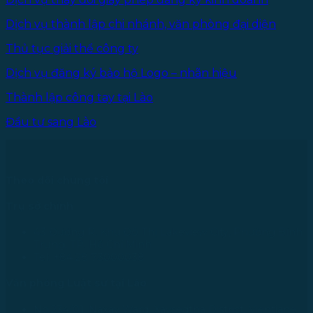
Dịch vụ thành lập chi nhánh, văn phòng đại diện
Thủ tục giải thể công ty
Dịch vụ đăng ký bảo hộ Logo – nhãn hiệu
Thành lập công tay tại Lào
Đầu tư sang Lào
Theo dõi chúng tôi
Trụ sở chính
43 Đường R, Khu Đô Thị Lakeview City, Phường Bình
Trưng, TP. Hồ Chí Minh
Tel: +84 28 73000038
Văn phòng Luật sư tại Lào
No.234/01, Naxay Ward, Xaysedtha District, Vientiane