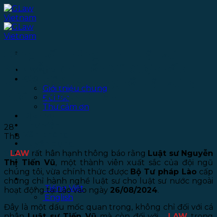
Bỏ
qua
nội
dung
Công Bố Thông Tin: Luật sư
Nguyễn Thị Tiến Vũ được cấp
Trang chủ
Giới thiệu
chứng chỉ hành nghề luật sư tại
Giới thiệu chung
nước CHDCND Lào
Đối tác
Thư cảm ơn
Dịch vụ
Thư viện
28
Văn phòng
Th8
Tuyển dụng
Chính sách bảo mật
G
LAW
rất hân hạnh thông báo rằng
Luật sư Nguyễn
Liên hệ
Thị Tiến Vũ
, một thành viên xuất sắc của đội ngũ
chúng tôi, vừa chính thức được
Bộ Tư pháp Lào
cấp
Tiếng Việt
chứng chỉ hành nghề luật sư cho luật sư nước ngoài
Tiếng Việt
hoạt động tại Lào vào ngày
26/08/2024
.
English
Đây là một dấu mốc quan trọng, không chỉ đối với cá
nhân
Luật sư Tiến Vũ
mà còn đối với
G
LAW
trong