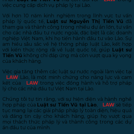
việc cung cấp dịch vụ pháp lý tại Lào.
Với hơn 10 năm kinh nghiệm trong lĩnh vực tư vấn
pháp lý quốc tế,
Luật sư Nguyễn Thị Tiến Vũ
đã
tham gia và thành công trong nhiều dự án lớn, tư vấn
cho các nhà đầu tư nước ngoài, đặc biệt là các doanh
nghiệp Việt Nam, khi họ tiến hành đầu tư vào Lào. Sự
am hiểu sâu sắc về hệ thống pháp luật Lào, kết hợp
với kiến thức rộng rãi về luật quốc tế, giúp
Luật sư
Tiến Vũ
không chỉ đáp ứng mà còn vượt qua kỳ vọng
của khách hàng.
Việc gia tăng thêm các luật sư nước ngoài làm việc tại
G
LAW
Lào, là một minh chứng cho năng lực và cam
kết của
G
LAW
trong việc đồng hành và hỗ trợ pháp
lý cho các nhà đầu tư Việt Nam tại Lào.
Chúng tôi tự tin rằng, với sự hiện diện và hành nghề
hợp pháp của
Luật sư Tiến Vũ tại Lào
,
G
LAW
sẽ tiếp
tục mang lại các giải pháp pháp lý toàn diện, hiệu quả
và đáng tin cậy cho khách hàng, giúp họ vượt qua
mọi thách thức pháp lý và thành công trong các dự
án đầu tư của mình.