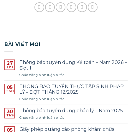
BÀI VIẾT MỚI
Thông báo tuyển dụng Kế toán – Năm 2026 –
27
Th1
Đợt 1
ở
Chức năng bình luận bị tắt
Thông
báo
THÔNG BÁO TUYỂN THỰC TẬP SINH PHÁP
05
tuyển
Th11
LÝ – ĐỢT THÁNG 12/2025
dụng
ở
Chức năng bình luận bị tắt
Kế
THÔNG
toán
BÁO
–
Thông báo tuyển dụng pháp lý – Năm 2025
30
TUYỂN
Năm
Th9
ở
Chức năng bình luận bị tắt
THỰC
2026
Thông
TẬP
–
báo
Giấy phép quảng cáo phòng khám chữa
SINH
05
Đợt