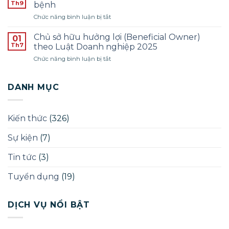
tuyển
Th9
PHÁP
bệnh
1
dụng
LÝ
ở
Chức năng bình luận bị tắt
pháp
–
Giấy
lý
ĐỢT
phép
–
Chủ sở hữu hưởng lợi (Beneficial Owner)
01
THÁNG
quảng
Năm
Th7
theo Luật Doanh nghiệp 2025
12/2025
cáo
2025
ở
Chức năng bình luận bị tắt
phòng
Chủ
khám
sở
chữa
hữu
DANH MỤC
bệnh
hưởng
lợi
(Beneficial
Kiến thức
(326)
Owner)
theo
Sự kiện
(7)
Luật
Doanh
nghiệp
Tin tức
(3)
2025
Tuyển dụng
(19)
DỊCH VỤ NỔI BẬT