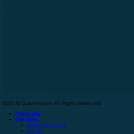
Văn phòng tại Nhật Bản
733-0005 Hiroshima Nishiku Mitakimachi 12-32-502, N
Tel: +81 90 2866 3529
Văn phòng tại Úc
24 Nell Close street, Kanimbla Qld 4870, Australia
Tel: +61 0435112693
Văn phòng tại Đài Loan
No. 27, Alley 6, Lane 41, Yanhe Road, Tucheng District, 
Tel: +886 963 573 473
Theo dõi chúng tôi
2020 © GLawvn.com, All Rights Reserved.
Trang chủ
Giới thiệu
Giới thiệu chung
Đối tác