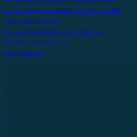
Dịch vụ thành lập chi nhánh, văn phòng đại diện
Thủ tục giải thể công ty
Dịch vụ đăng ký bảo hộ Logo – nhãn hiệu
Thành lập công tay tại Lào
Đầu tư sang Lào
Theo dõi chúng tôi
Trụ sở chính
43 Đường R, Khu Đô Thị Lakeview City, Phường Bình T
Tel: +84 28 73000038
Văn phòng Luật sư tại Lào
No.234/01, Naxay Ward, Xaysedtha District, Vientiane Cit
Tel: +856 20 9670 8888