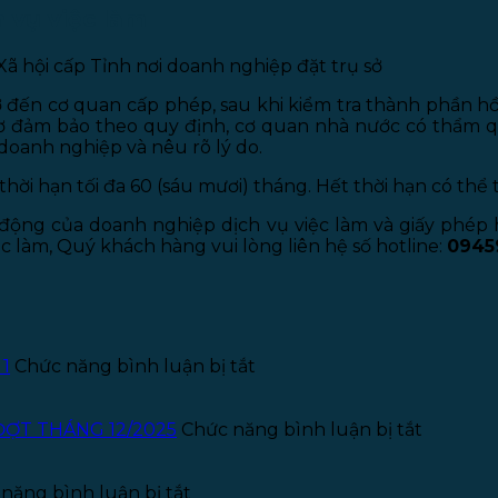
 vụ việc làm
ã hội cấp Tỉnh nơi doanh nghiệp đặt trụ sở
 đến cơ quan cấp phép, sau khi kiểm tra thành phần hồ
sơ đảm bảo theo quy định, cơ quan nhà nước có thẩm q
doanh nghiệp và nêu rõ lý do.
hời hạn tối đa 60 (sáu mươi) tháng. Hết thời hạn có thể t
động của doanh nghiệp dịch vụ việc làm và giấy phép h
c làm, Quý khách hàng vui lòng liên hệ số hotline:
0945
ở
 1
Chức năng bình luận bị tắt
Thông
báo
tuyển
ở
ĐỢT THÁNG 12/2025
Chức năng bình luận bị tắt
dụng
THÔNG
Kế
BÁO
ở
toán
TUYỂN
năng bình luận bị tắt