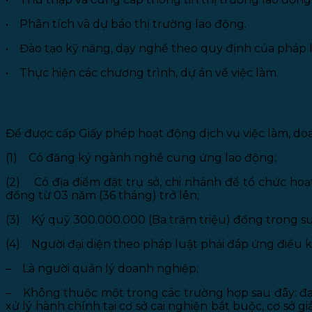
• Phân tích và dự báo thị trường lao động.
• Đào tạo kỹ năng, dạy nghề theo quy định của pháp l
• Thực hiện các chương trình, dự án về việc làm.
3. Điều kiện cấp Giấy phép hoạt động dị
Để được cấp Giấy phép hoạt động dịch vụ việc làm, doa
(1) Có đăng ký ngành nghề cung ứng lao động;
(2) Có địa điểm đặt trụ sở, chi nhánh để tổ chức h
đồng từ 03 năm (36 tháng) trở lên;
(3) Ký quỹ 300.000.000 (Ba trăm triệu) đồng trong su
(4) Người đại diện theo pháp luật phải đáp ứng điều k
– Là người quản lý doanh nghiệp;
– Không thuộc một trong các trường hợp sau đây: đan
xử lý hành chính tại cơ sở cai nghiện bắt buộc, cơ sở 