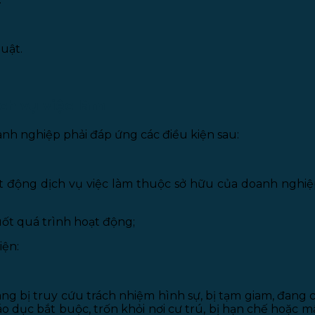
uật.
ch vụ việc làm
nh nghiệp phải đáp ứng các điều kiện sau:
oạt động dịch vụ việc làm thuộc sở hữu của doanh ngh
ốt quá trình hoạt động;
iện:
g bị truy cứu trách nhiệm hình sự, bị tạm giam, đang
giáo dục bắt buộc, trốn khỏi nơi cư trú, bị hạn chế hoặc