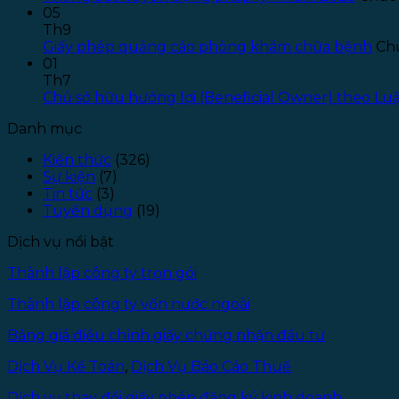
05
Th9
Giấy phép quảng cáo phòng khám chữa bệnh
Chứ
01
Th7
Chủ sở hữu hưởng lợi (Beneficial Owner) theo L
Danh mục
Kiến thức
(326)
Sự kiện
(7)
Tin tức
(3)
Tuyển dụng
(19)
Dịch vụ nổi bật
Thành lập công ty trọn gói
Thành lập công ty vốn nước ngoài
Bảng giá điều chỉnh giấy chứng nhận đầu tư
Dịch Vụ Kế Toán
,
Dịch Vụ Báo Cáo Thuế
Dịch vụ thay đổi giấy phép đăng ký kinh doanh