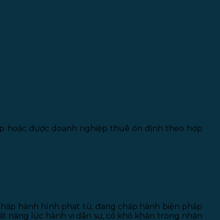
iệp hoặc được doanh nghiệp thuê ổn định theo hợp
 chấp hành hình phạt tù, đang chấp hành biện pháp
 mất năng lực hành vi dân sự, có khó khăn trong nhận