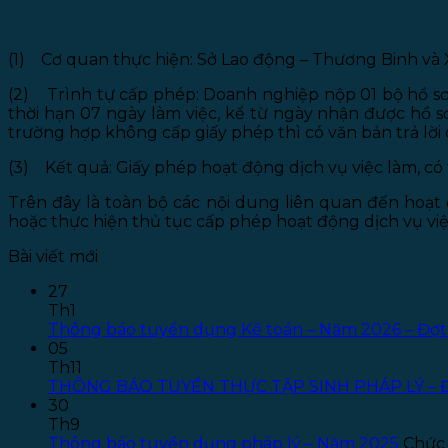
5. Thủ tục cấp Giấy phép hoạt động dịch
(1) Cơ quan thực hiện: Sở Lao động – Thương Binh và X
(2) Trình tự cấp phép: Doanh nghiệp nộp 01 bộ hồ sơ
thời hạn 07 ngày làm việc, kể từ ngày nhận được hồ 
trường hợp không cấp giấy phép thì có văn bản trả lời 
(3) Kết quả: Giấy phép hoạt động dịch vụ việc làm, có t
Trên đây là toàn bộ các nội dung liên quan đến hoạt 
hoặc thực hiện thủ tục cấp phép hoạt động dịch vụ việ
Bài viết mới
27
Th1
Thông báo tuyển dụng Kế toán – Năm 2026 – Đợt
05
Th11
THÔNG BÁO TUYỂN THỰC TẬP SINH PHÁP LÝ – 
30
Th9
Thông báo tuyển dụng pháp lý – Năm 2025
Chức 