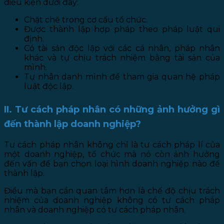
điều kiện dưới đây:
Chặt chẽ trong cơ cấu tổ chức.
Được thành lập hợp pháp theo pháp luật qui
định.
Có tài sản độc lập với các cá nhân, pháp nhân
khác và tự chịu trách nhiệm bằng tài sản của
mình.
Tự nhân danh mình để tham gia quan hệ pháp
luật độc lập.
II. Tư cách pháp nhân có những ảnh hưởng gì
đến thành lập doanh nghiệp?
Tư cách pháp nhân không chỉ là tư cách pháp lí của
một doanh nghiệp, tổ chức mà nó còn ảnh hưởng
đến vấn đề bạn chọn loại hình doanh nghiệp nào để
thành lập.
Điều mà bạn cần quan tâm hơn là chế độ chịu trách
nhiệm của doanh nghiệp không có tư cách pháp
nhân và doanh nghiệp có tư cách pháp nhân.