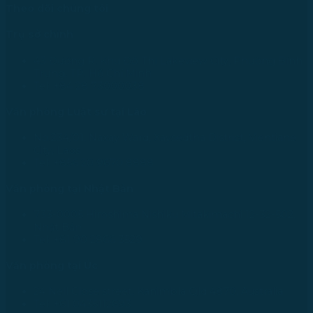
Theo dõi chúng tôi
Trụ sở chính
43 Đường R, Khu Đô Thị Lakeview City, Phường Bình
Trưng, TP. Hồ Chí Minh
Tel: +84 28 73000038
Văn phòng Luật sư tại Lào
No.234/01, Naxay Ward, Xaysedtha District, Vientiane
City, Laos
Tel: +856 20 9670 8888
Văn phòng tại Nhật Bản
733-0005 Hiroshima Nishiku Mitakimachi 12-32-502,
Nhật Bản
Tel: +81 90 2866 3529
Văn phòng tại Úc
24 Nell Close street, Kanimbla Qld 4870, Australia
Tel: +61 0435112693