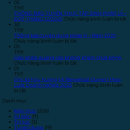
Thông
05
báo
Th11
tuyển
THÔNG BÁO TUYỂN THỰC TẬP SINH PHÁP LÝ –
dụng
ở
ĐỢT THÁNG 12/2025
Chức năng bình luận bị tắt
Kế
T
30
toán
B
Th9
–
T
Thông báo tuyển dụng pháp lý – Năm 2025
ở
Năm
T
Chức năng bình luận bị tắt
Thông
2026
T
05
báo
–
S
Th9
tuyển
Đợt
P
Giấy phép quảng cáo phòng khám chữa bệnh
dụng
ở
1
L
Chức năng bình luận bị tắt
pháp
Giấy
–
01
lý
phép
Đ
Th7
–
quảng
T
Chủ sở hữu hưởng lợi (Beneficial Owner) theo
Năm
cáo
1
Luật Doanh nghiệp 2025
Chức năng bình luận
ở
2025
phòng
bị tắt
Chủ
khám
Danh mục
sở
chữa
hữu
bệnh
Kiến thức
(326)
hưởng
Sự kiện
(7)
lợi
Tin tức
(3)
(Beneficial
Tuyển dụng
(19)
Owner)