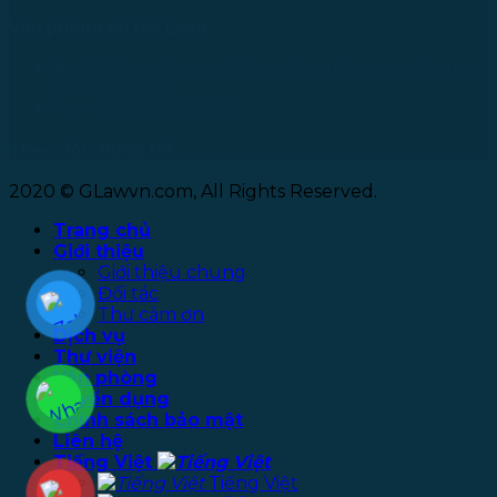
Văn phòng tại Đài Loan
No. 27, Alley 6, Lane 41, Yanhe Road, Tucheng District,
New Taipei City
Tel: +886 963 573 473
Theo dõi chúng tôi
2020 © GLawvn.com, All Rights Reserved.
Trang chủ
Giới thiệu
Giới thiệu chung
Đối tác
Thư cảm ơn
Dịch vụ
Thư viện
Văn phòng
Tuyển dụng
Chính sách bảo mật
Liên hệ
Tiếng Việt
Tiếng Việt