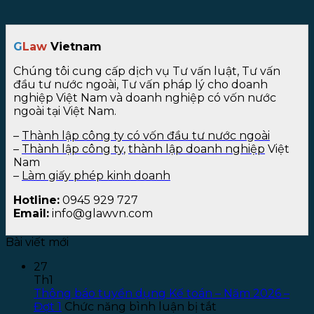
G
Law
Vietnam
Chúng tôi cung cấp dịch vụ Tư vấn luật, Tư vấn
đầu tư nước ngoài, Tư vấn pháp lý cho doanh
nghiệp Việt Nam và doanh nghiệp có vốn nước
ngoài tại Việt Nam.
–
Thành lập công ty có vốn đầu tư nước ngoài
–
Thành lập công ty
,
thành lập doanh nghiệp
Việt
Nam
–
Làm giấy phép kinh doanh
Hotline:
0945 929 727
Email:
info@glawvn.com
Bài viết mới
27
Th1
Thông báo tuyển dụng Kế toán – Năm 2026 –
ở
Đợt 1
Chức năng bình luận bị tắt