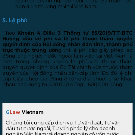
của một doanh nghiệp nước ngoài đã thành lập
hiện diện thương mại tại Việt Nam.
5. Lệ phí:
Theo
Khoản 4 Điều 3 Thông tư 85/2019/TT-BTC
Hướng dẫn về phí và lệ phí thuộc thẩm quyền
quyết định của Hội đồng nhân dân tỉnh, thành phố
trực thuộc trung ươn
g thì lệ phí cấp giấy phép lao
động cho người nước ngoài làm việc tại Việt Nam là
một trong những khoản lệ phí vừa thuộc thẩm
quyền quyết định của Bộ Tài chính vừa thuộc thẩm
quyền của Hội đồng nhân dân cấp tỉnh. Do đó lệ phí
cấp Giấy phép lao động ở từng địa phương sẽ khác
nhau, dao động từ 400.000 đồng – 600.000 đồng.
G
Law
Vietnam
Chúng tôi cung cấp dịch vụ Tư vấn luật, Tư vấn
đầu tư nước ngoài, Tư vấn pháp lý cho doanh
nghiệp Việt Nam và doanh nghiệp có vốn nước