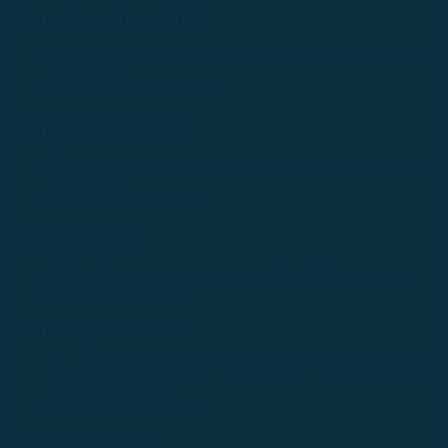
Văn phòng Luật sư tại Lào
No.234/01, Naxay Ward, Xaysedtha District, Vientiane
City, Laos
Tel: +856 20 9670 8888
Văn phòng tại Nhật Bản
733-0005 Hiroshima Nishiku Mitakimachi 12-32-502,
Nhật Bản
Tel: +81 90 2866 3529
Văn phòng tại Úc
24 Nell Close street, Kanimbla Qld 4870, Australia
Tel: +61 0435112693
Văn phòng tại Đài Loan
No. 27, Alley 6, Lane 41, Yanhe Road, Tucheng District,
New Taipei City
Tel: +886 963 573 473
Theo dõi chúng tôi