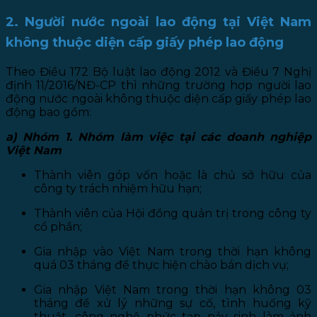
2. Người nước ngoài lao động tại Việt Nam
không thuộc diện cấp giấy phép lao động
Theo Điều 172 Bộ luật lao động 2012 và Điều 7 Nghị
định 11/2016/NĐ-CP thì những trường hợp người lao
động nước ngoài không thuộc diện cấp giấy phép lao
động bao gồm:
a) Nhóm 1. Nhóm làm việc tại các doanh nghiệp
Việt Nam
Thành viên góp vốn hoặc là chủ sở hữu của
công ty trách nhiệm hữu hạn;
Thành viên của Hội đồng quản trị trong công ty
cổ phần;
Gia nhập vào Việt Nam trong thời hạn không
quá 03 tháng để thực hiện chào bán dịch vụ;
Gia nhập Việt Nam trong thời hạn không 03
tháng để xử lý những sự cố, tình huống kỹ
thuật, công nghệ phức tạp nảy sinh làm ảnh