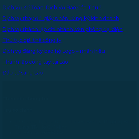
Dịch Vụ Kế Toán
,
Dịch Vụ Báo Cáo Thuế
Dịch vụ thay đổi giấy phép đăng ký kinh doanh
Dịch vụ thành lập chi nhánh, văn phòng đại diện
Thủ tục giải thể công ty
Dịch vụ đăng ký bảo hộ Logo – nhãn hiệu
Thành lập công tay tại Lào
Đầu tư sang Lào
Theo dõi chúng tôi
Trụ sở chính
43 Đường R, Khu Đô Thị Lakeview City, Phường Bình
Trưng, TP. Hồ Chí Minh
Tel: +84 28 73000038