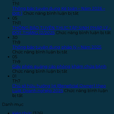
Th1
Thông báo tuyển dụng Kế toán – Năm 2026 –
ở
Đợt 1
Chức năng bình luận bị tắt
Thông
05
báo
Th11
tuyển
THÔNG BÁO TUYỂN THỰC TẬP SINH PHÁP LÝ –
dụng
ở
ĐỢT THÁNG 12/2025
Chức năng bình luận bị tắt
Kế
T
30
toán
B
Th9
–
T
Thông báo tuyển dụng pháp lý – Năm 2025
ở
Năm
T
Chức năng bình luận bị tắt
Thông
2026
T
05
báo
–
S
Th9
tuyển
Đợt
P
Giấy phép quảng cáo phòng khám chữa bệnh
dụng
ở
1
L
Chức năng bình luận bị tắt
pháp
Giấy
–
01
lý
phép
Đ
Th7
–
quảng
T
Chủ sở hữu hưởng lợi (Beneficial Owner) theo
Năm
cáo
1
Luật Doanh nghiệp 2025
Chức năng bình luận
ở
2025
phòng
bị tắt
Chủ
khám
Danh mục
sở
chữa
hữu
bệnh
Kiến thức
(326)