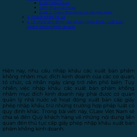
Bước 1: Nộp hồ sơ
Cách thức nộp hồ sơ:
Bước 2: Thẩm định hồ sơ và cấp giấy phép
3. Thành phần hồ sơ
4. Lệ phí thẩm định cấp phép nhập khẩu xuất bản
phẩm không kinh doanh
THỦ TỤC XIN CẤP GIẤY PHÉP
NHẬP KHẨU XUẤT BẢN PHẨM
KHÔNG KINH DOANH
Hiện nay, nhu cầu nhập khẩu các xuất bản phẩm
không nhằm mục đích kinh doanh của các cơ quan,
tổ chức, cá nhân ngày càng trở nên phổ biến. Tuy
nhiên, việc nhập khẩu các xuất bản phẩm không
nhằm mục đích kinh doanh này phải được cơ quan
quản lý nhà nước về hoạt động xuất bản cấp giấy
phép nhập khẩu, trừ những trường hợp pháp luật có
quy định khác. Trong bài viết này, GLaw Việt Nam sẽ
chia sẻ đến Quý khách hàng về những nội dung liên
quan đến thủ tục cấp giấy phép nhập khẩu xuất bản
phẩm không kinh doanh.