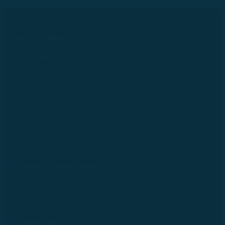
Theo dõi chúng tôi
Trụ sở chính
43 Đường R, Khu Đô Thị Lakeview City, Phường Bình
Trưng, TP. Hồ Chí Minh
Tel: +84 28 73000038
Văn phòng Luật sư tại Lào
No.234/01, Naxay Ward, Xaysedtha District, Vientiane
City, Laos
Tel: +856 20 9670 8888
Văn phòng tại Nhật Bản
733-0005 Hiroshima Nishiku Mitakimachi 12-32-502,
Nhật Bản
Tel: +81 90 2866 3529
Văn phòng tại Úc