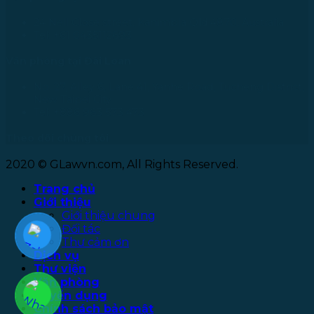
24 Nell Close street, Kanimbla Qld 4870, Australia
Tel: +61 0435112693
Văn phòng tại Đài Loan
No. 27, Alley 6, Lane 41, Yanhe Road, Tucheng District,
New Taipei City
Tel: +886 963 573 473
Theo dõi chúng tôi
2020 © GLawvn.com, All Rights Reserved.
Trang chủ
Giới thiệu
Giới thiệu chung
Đối tác
Thư cảm ơn
Dịch vụ
Thư viện
Văn phòng
Tuyển dụng
Chính sách bảo mật