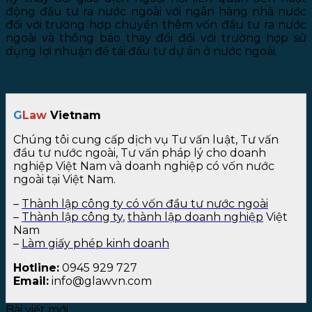
động đầu tư ra nước ngoài với ngân hàng nhà nước
đối với trường hợp chuyển thêm vốn đầu tư ra nước
ngoài và thông báo thay đổi đối với trường hợp sử
dụng lợi nhuận để tái đầu tư dự án ở nước ngoài.
G
Law
Vietnam
Chúng tôi cung cấp dịch vụ Tư vấn luật, Tư vấn
đầu tư nước ngoài, Tư vấn pháp lý cho doanh
nghiệp Việt Nam và doanh nghiệp có vốn nước
ngoài tại Việt Nam.
–
Thành lập công ty có vốn đầu tư nước ngoài
–
Thành lập công ty
,
thành lập doanh nghiệp
Việt
Nam
–
Làm giấy phép kinh doanh
Hotline:
0945 929 727
Email:
info@glawvn.com
Bài viết mới