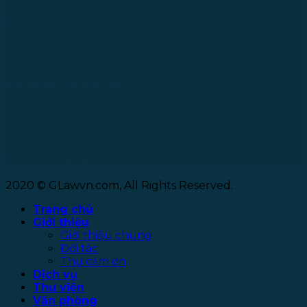
Văn phòng tại Úc
24 Nell Close street, Kanimbla Qld 4870, Australia
Tel: +61 0435112693
Văn phòng tại Đài Loan
No. 27, Alley 6, Lane 41, Yanhe Road, Tucheng District,
New Taipei City
Tel: +886 963 573 473
Theo dõi chúng tôi
2020 © GLawvn.com, All Rights Reserved.
Trang chủ
Giới thiệu
Giới thiệu chung
Đối tác
Thư cảm ơn
Dịch vụ
Thư viện
Văn phòng