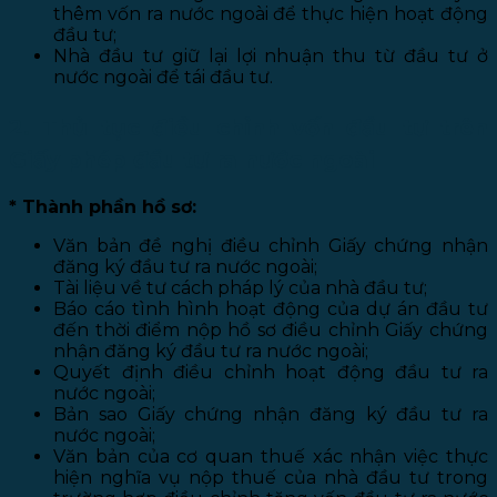
thêm vốn ra nước ngoài để thực hiện hoạt động
đầu tư;
Nhà đầu tư giữ lại lợi nhuận thu từ đầu tư ở
nước ngoài để tái đầu tư.
2. Thủ tục điều chỉnh vốn đầu tư trên
Giấy phép đầu tư ra nước ngoài
* Thành phần hồ sơ:
Văn bản đề nghị điều chỉnh Giấy chứng nhận
đăng ký đầu tư ra nước ngoài;
Tài liệu về tư cách pháp lý của nhà đầu tư;
Báo cáo tình hình hoạt động của dự án đầu tư
đến thời điểm nộp hồ sơ điều chỉnh Giấy chứng
nhận đăng ký đầu tư ra nước ngoài;
Quyết định điều chỉnh hoạt động đầu tư ra
nước ngoài;
Bản sao Giấy chứng nhận đăng ký đầu tư ra
nước ngoài;
Văn bản của cơ quan thuế xác nhận việc thực
hiện nghĩa vụ nộp thuế của nhà đầu tư trong