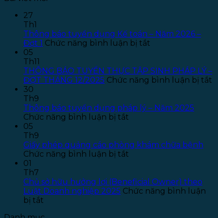
27
Th1
Thông báo tuyển dụng Kế toán – Năm 2026 –
ở
Đợt 1
Chức năng bình luận bị tắt
Thông
05
báo
Th11
tuyển
THÔNG BÁO TUYỂN THỰC TẬP SINH PHÁP LÝ –
dụng
ở
ĐỢT THÁNG 12/2025
Chức năng bình luận bị tắt
Kế
T
30
toán
B
Th9
–
T
Thông báo tuyển dụng pháp lý – Năm 2025
ở
Năm
T
Chức năng bình luận bị tắt
Thông
2026
T
05
báo
–
S
Th9
tuyển
Đợt
P
Giấy phép quảng cáo phòng khám chữa bệnh
dụng
ở
1
L
Chức năng bình luận bị tắt
pháp
Giấy
–
01
lý
phép
Đ
Th7
–
quảng
T
Chủ sở hữu hưởng lợi (Beneficial Owner) theo
Năm
cáo
1
Luật Doanh nghiệp 2025
Chức năng bình luận
ở
2025
phòng
bị tắt
Chủ
khám
Danh mục