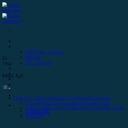
Bỏ
qua
nội
dung
Thủ tục tăng vốn đầu tư ra nước
ngoài
Trang chủ
Giới thiệu
Giới thiệu chung
Đối tác
01
Thư cảm ơn
Th4
Dịch vụ
Thư viện
Mục lục
Văn phòng
Tuyển dụng
Chính sách bảo mật
Liên hệ
THỦ TỤC TĂNG VỐN ĐẦU TƯ RA NƯỚC NGOÀI
1. Các hình thức tăng vốn đầu tư ra nước ngoài:
Tiếng Việt
2. Thủ tục điều chỉnh vốn đầu tư trên Giấy phép đầu tư
Tiếng Việt
ra nước ngoài
English
THỦ TỤC TĂNG VỐN ĐẦU TƯ RA