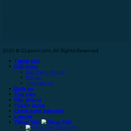
Văn phòng tại Đài Loan
No. 27, Alley 6, Lane 41, Yanhe Road, Tucheng District,
New Taipei City
Tel: +886 963 573 473
Theo dõi chúng tôi
2020 © GLawvn.com, All Rights Reserved.
Trang chủ
Giới thiệu
Giới thiệu chung
Đối tác
Thư cảm ơn
Dịch vụ
Thư viện
Văn phòng
Tuyển dụng
Chính sách bảo mật
Liên hệ
Tiếng Việt
Tiếng Việt