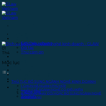
Bỏ
qua
nội
dung
Thủ tục bổ sung ngành nghề
kinh doanh
Trang chủ
Giới thiệu
Giới thiệu chung
Đối tác
01
Thư cảm ơn
Th4
Dịch vụ
Thư viện
Mục lục
Văn phòng
Tuyển dụng
Chính sách bảo mật
Liên hệ
THỦ TỤC BỔ SUNG NGÀNH NGHỀ KINH DOANH
1. CHỌN MÃ NGÀNH PHÙ HỢP
Tiếng Việt
2. LƯU Ý VỀ NGÀNH NGHỀ CÓ ĐIỀU KIỆN
Tiếng Việt
3. THỦ TỤC THAY ĐỔI HOẶC BỔ SUNG NGÀNH NGHỀ
English
KINH DOANH