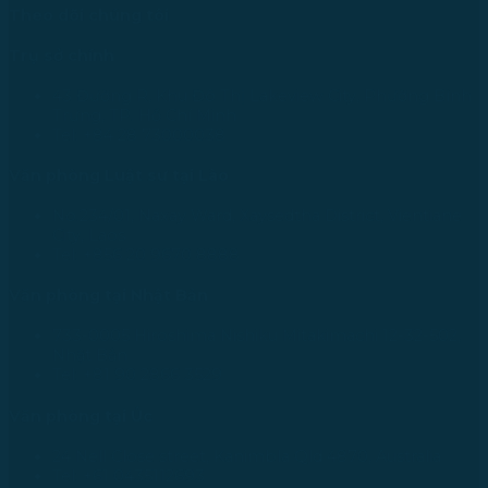
Theo dõi chúng tôi
Trụ sở chính
43 Đường R, Khu Đô Thị Lakeview City, Phường Bình
Trưng, TP. Hồ Chí Minh
Tel: +84 28 73000038
Văn phòng Luật sư tại Lào
No.234/01, Naxay Ward, Xaysedtha District, Vientiane
City, Laos
Tel: +856 20 9670 8888
Văn phòng tại Nhật Bản
733-0005 Hiroshima Nishiku Mitakimachi 12-32-502,
Nhật Bản
Tel: +81 90 2866 3529
Văn phòng tại Úc
24 Nell Close street, Kanimbla Qld 4870, Australia
Tel: +61 0435112693