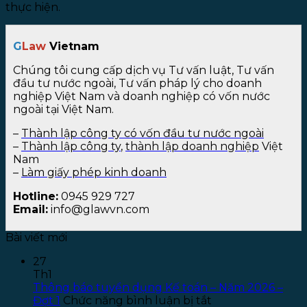
thực hiện.
G
Law
Vietnam
Chúng tôi cung cấp dịch vụ Tư vấn luật, Tư vấn
đầu tư nước ngoài, Tư vấn pháp lý cho doanh
nghiệp Việt Nam và doanh nghiệp có vốn nước
ngoài tại Việt Nam.
–
Thành lập công ty có vốn đầu tư nước ngoài
–
Thành lập công ty
,
thành lập doanh nghiệp
Việt
Nam
–
Làm giấy phép kinh doanh
Hotline:
0945 929 727
Email:
info@glawvn.com
Bài viết mới
27
Th1
Thông báo tuyển dụng Kế toán – Năm 2026 –
ở
Đợt 1
Chức năng bình luận bị tắt