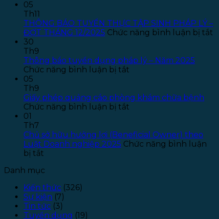
Thông
05
báo
Th11
tuyển
THÔNG BÁO TUYỂN THỰC TẬP SINH PHÁP LÝ –
dụng
ở
ĐỢT THÁNG 12/2025
Chức năng bình luận bị tắt
Kế
T
30
toán
B
Th9
–
T
Thông báo tuyển dụng pháp lý – Năm 2025
ở
Năm
T
Chức năng bình luận bị tắt
Thông
2026
T
05
báo
–
S
Th9
tuyển
Đợt
P
Giấy phép quảng cáo phòng khám chữa bệnh
dụng
ở
1
L
Chức năng bình luận bị tắt
pháp
Giấy
–
01
lý
phép
Đ
Th7
–
quảng
T
Chủ sở hữu hưởng lợi (Beneficial Owner) theo
Năm
cáo
1
Luật Doanh nghiệp 2025
Chức năng bình luận
ở
2025
phòng
bị tắt
Chủ
khám
Danh mục
sở
chữa
hữu
bệnh
Kiến thức
(326)
hưởng
Sự kiện
(7)
lợi
Tin tức
(3)
(Beneficial
Tuyển dụng
(19)
Owner)