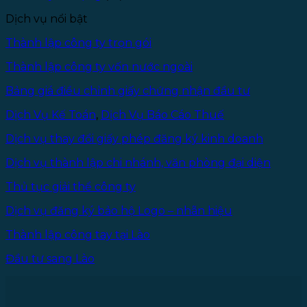
theo
Dịch vụ nổi bật
Luật
Doanh
Thành lập công ty trọn gói
nghiệp
2025
Thành lập công ty vốn nước ngoài
Bảng giá điều chỉnh giấy chứng nhận đầu tư
Dịch Vụ Kế Toán
,
Dịch Vụ Báo Cáo Thuế
Dịch vụ thay đổi giấy phép đăng ký kinh doanh
Dịch vụ thành lập chi nhánh, văn phòng đại diện
Thủ tục giải thể công ty
Dịch vụ đăng ký bảo hộ Logo – nhãn hiệu
Thành lập công tay tại Lào
Đầu tư sang Lào