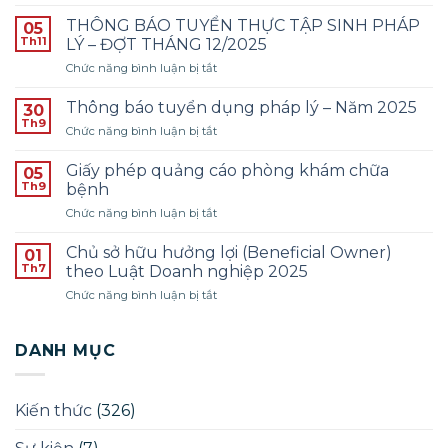
Thông
báo
THÔNG BÁO TUYỂN THỰC TẬP SINH PHÁP
05
tuyển
Th11
LÝ – ĐỢT THÁNG 12/2025
dụng
ở
Chức năng bình luận bị tắt
Kế
THÔNG
toán
BÁO
–
Thông báo tuyển dụng pháp lý – Năm 2025
30
TUYỂN
Năm
Th9
ở
Chức năng bình luận bị tắt
THỰC
2026
Thông
TẬP
–
báo
Giấy phép quảng cáo phòng khám chữa
SINH
05
Đợt
tuyển
Th9
PHÁP
bệnh
1
dụng
LÝ
ở
Chức năng bình luận bị tắt
pháp
–
Giấy
lý
ĐỢT
phép
–
Chủ sở hữu hưởng lợi (Beneficial Owner)
01
THÁNG
quảng
Năm
Th7
theo Luật Doanh nghiệp 2025
12/2025
cáo
2025
ở
Chức năng bình luận bị tắt
phòng
Chủ
khám
sở
chữa
hữu
DANH MỤC
bệnh
hưởng
lợi
(Beneficial
Kiến thức
(326)
Owner)
theo
Luật