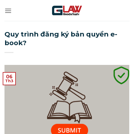
Bỏ
qua
nội
dung
Quy trình đăng ký bản quyền e-
book?
06
Th3