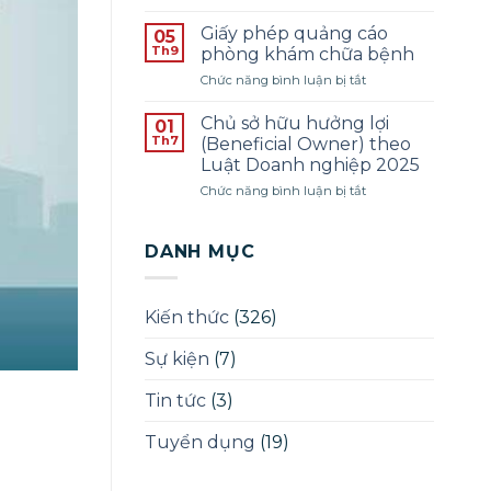
Thông
SINH
1
báo
PHÁP
Giấy phép quảng cáo
05
tuyển
LÝ
Th9
phòng khám chữa bệnh
dụng
–
ở
Chức năng bình luận bị tắt
pháp
ĐỢT
Giấy
lý
THÁNG
phép
–
Chủ sở hữu hưởng lợi
12/2025
01
quảng
Năm
Th7
(Beneficial Owner) theo
cáo
2025
Luật Doanh nghiệp 2025
phòng
ở
Chức năng bình luận bị tắt
khám
Chủ
chữa
sở
bệnh
hữu
DANH MỤC
hưởng
lợi
(Beneficial
Kiến thức
(326)
Owner)
theo
Sự kiện
(7)
Luật
Doanh
nghiệp
Tin tức
(3)
2025
Tuyển dụng
(19)