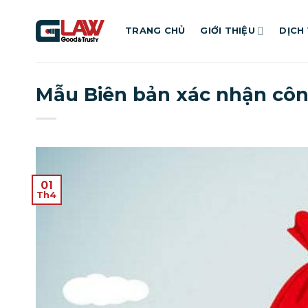
Bỏ
qua
TRANG CHỦ
GIỚI THIỆU
DỊCH
nội
dung
Mẫu Biên bản xác nhận công
01
Th4