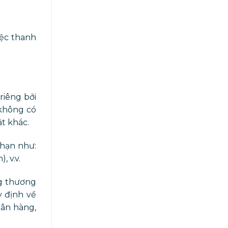
iệc thanh
riêng bởi
 không có
t khác.
 hạn như:
 v.v.
g thương
y định về
gân hàng,