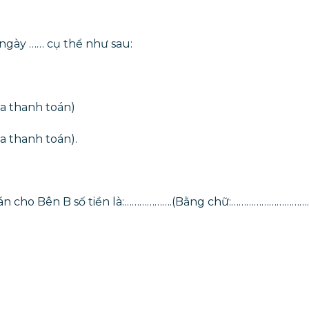
ngày …… cụ thể như sau:
ưa thanh toán)
ưa thanh toán).
oán cho Bên B số tiền là:……………….(Bằng chữ:………………………….