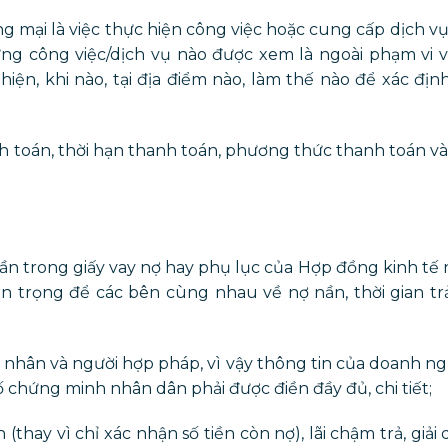
mại là việc thực hiện công việc hoặc cung cấp dịch vụ
ững công việc/dịch vụ nào được xem là ngoài phạm vi v
hiện, khi nào, tại địa điểm nào, làm thế nào để xác đị
anh toán, thời hạn thanh toán, phương thức thanh toán và
n trong giấy vay nợ hay phụ lục của Hợp đồng kinh tế 
an trọng để các bên cùng nhau về nợ nần, thời gian trả
á nhân và người hợp pháp, vì vậy thông tin của doanh n
ố chứng minh nhân dân phải được điền đầy đủ, chi tiết;
thay vì chỉ xác nhận số tiền còn nợ), lãi chậm trả, giải 