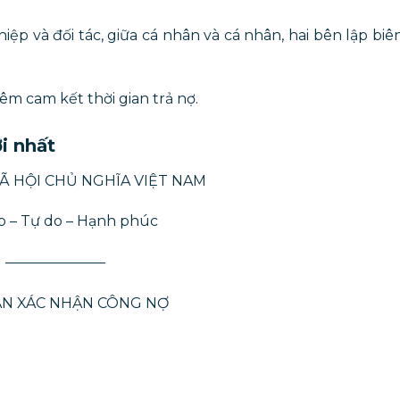
iệp và đối tác, giữa cá nhân và cá nhân, hai bên lập biê
m cam kết thời gian trả nợ.
i nhất
Ã HỘI CHỦ NGHĨA VIỆT NAM
p – Tự do – Hạnh phúc
———————
ẢN XÁC NHẬN CÔNG NỢ