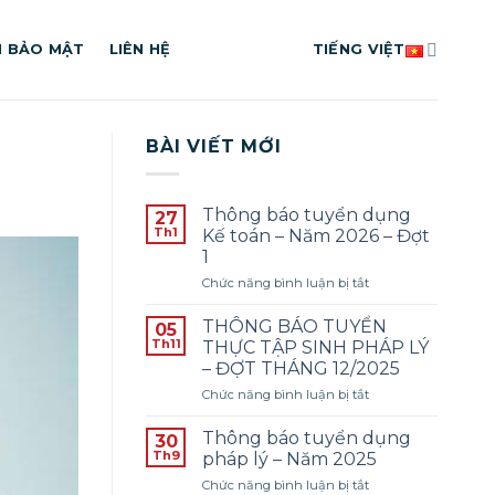
H BẢO MẬT
LIÊN HỆ
TIẾNG VIỆT
BÀI VIẾT MỚI
Thông báo tuyển dụng
27
Th1
Kế toán – Năm 2026 – Đợt
1
ở
Chức năng bình luận bị tắt
Thông
báo
THÔNG BÁO TUYỂN
05
tuyển
Th11
THỰC TẬP SINH PHÁP LÝ
dụng
– ĐỢT THÁNG 12/2025
Kế
ở
Chức năng bình luận bị tắt
toán
THÔNG
–
BÁO
Năm
Thông báo tuyển dụng
30
TUYỂN
2026
Th9
pháp lý – Năm 2025
THỰC
–
ở
Chức năng bình luận bị tắt
TẬP
Đợt