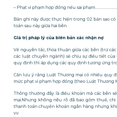
– Phạt vi phạm hợp đồng nếu sai phạm………………
Bản ghi này được thực hiện trong 02 bản sao có 
toán sau này giữa hai bên.
Giá trị pháp lý của biên bản xác nhận nợ
Về nguyên tắc, thỏa thuận giữa các bên (trừ các
các luật chuyên ngành) sẽ chịu sự điều tiết c
quy định thì áp dụng các quy định tương ứng tr
Cần lưu ý rằng Luật Thương mại có nhiều quy đị
mức phạt vi phạm hợp đồng (theo Luật Thương Mại
Thông thường đây là điều khoản mà các bên sẽ
mại.Nhưng không nêu rõ đã bao gồm thuế, chi phí
thanh toán chuyển khoản ngân hàng nhưng không
v.v.