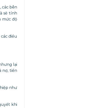
, các bên
à sẽ tính
nh mức độ
 các điều
nhưng lại
 nợ, tiền
ghiệp như
quyết khi