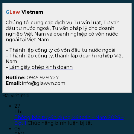
G
Law
Vietnam
Chúng tôi cung cấp dịch vụ Tư vấn luật, Tư vấn
đầu tư nước ngoài, Tư vấn pháp lý cho doanh
nghiệp Việt Nam và doanh nghiệp có vốn nước
ngoài tại Việt Nam.
–
Thành lập công ty có vốn đầu tư nước ngoài
–
Thành lập công ty
,
thành lập doanh nghiệp
Việt
Nam
–
Làm giấy phép kinh doanh
Hotline:
0945 929 727
Email:
info@glawvn.com
Bài viết mới
27
Th1
Thông báo tuyển dụng Kế toán – Năm 2026 –
ở
Đợt 1
Chức năng bình luận bị tắt
Thông
05