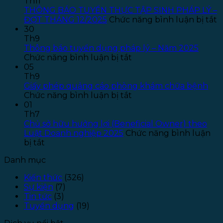
báo
Th11
tuyển
THÔNG BÁO TUYỂN THỰC TẬP SINH PHÁP LÝ –
dụng
ở
ĐỢT THÁNG 12/2025
Chức năng bình luận bị tắt
Kế
T
30
toán
B
Th9
–
T
Thông báo tuyển dụng pháp lý – Năm 2025
ở
Năm
T
Chức năng bình luận bị tắt
Thông
2026
T
05
báo
–
S
Th9
tuyển
Đợt
P
Giấy phép quảng cáo phòng khám chữa bệnh
dụng
ở
1
L
Chức năng bình luận bị tắt
pháp
Giấy
–
01
lý
phép
Đ
Th7
–
quảng
T
Chủ sở hữu hưởng lợi (Beneficial Owner) theo
Năm
cáo
1
Luật Doanh nghiệp 2025
Chức năng bình luận
ở
2025
phòng
bị tắt
Chủ
khám
Danh mục
sở
chữa
hữu
bệnh
Kiến thức
(326)
hưởng
Sự kiện
(7)
lợi
Tin tức
(3)
(Beneficial
Tuyển dụng
(19)
Owner)
theo