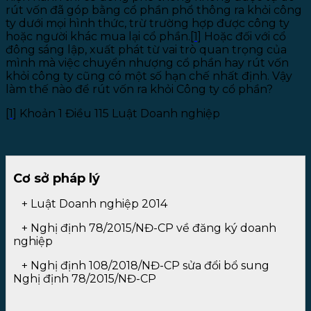
rút vốn đã góp bằng cổ phần phổ thông ra khỏi công
ty dưới mọi hình thức, trừ trường hợp được công ty
hoặc người khác mua lại cổ phần.
[1]
Hoặc đối với cổ
đông sáng lập, xuất phát từ vai trò quan trọng của
mình mà việc chuyển nhượng cổ phần hay rút vốn
khỏi công ty cũng có một số hạn chế nhất định. Vậy
làm thế nào để rút vốn ra khỏi Công ty cổ phần?
[1]
Khoản 1 Điều 115 Luật Doanh nghiệp
Cơ sở pháp lý
+ Luật Doanh nghiệp 2014
+
Nghị định 78/2015/NĐ-CP về đăng ký doanh
nghiệp
+
Nghị định 108/2018/NĐ-CP sửa đổi bổ sung
Nghị định 78/2015/NĐ-CP