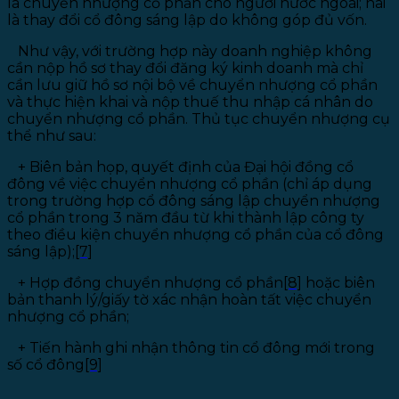
là chuyển nhượng cổ phần cho người nước ngoài; hai
là thay đổi cổ đông sáng lập do không góp đủ vốn.
Như vậy, với trường hợp này doanh nghiệp không
cần nộp hồ sơ thay đổi đăng ký kinh doanh mà chỉ
cần lưu giữ hồ sơ nội bộ về chuyển nhượng cổ phần
và thực hiện khai và nộp thuế thu nhập cá nhân do
chuyển nhượng cổ phần. Thủ tục chuyển nhượng cụ
thể như sau:
+
Biên bản họp, quyết định của Đại hội đồng cổ
đông về việc chuyển nhượng cổ phần (chỉ áp dụng
trong trường hợp cổ đông sáng lập chuyển nhượng
cổ phần trong 3 năm đầu từ khi thành lập công ty
theo điều kiện chuyển nhượng cổ phần của cổ đông
sáng lập);
[7]
+
Hợp đồng chuyển nhượng cổ phần
[8]
hoặc biên
bản thanh lý/giấy tờ xác nhận hoàn tất việc chuyển
nhượng cổ phần;
+
Tiến hành ghi nhận thông tin cổ đông mới trong
số cổ đông
[9]