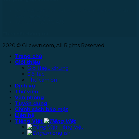
No. 27, Alley 6, Lane 41, Yanhe Road, Tucheng District,
New Taipei City
Tel: +886 963 573 473
Theo dõi chúng tôi
2020 © GLawvn.com, All Rights Reserved.
Trang chủ
Giới thiệu
Giới thiệu chung
Đối tác
Thư cảm ơn
Dịch vụ
Thư viện
Văn phòng
Tuyển dụng
Chính sách bảo mật
Liên hệ
Tiếng Việt
Tiếng Việt
English