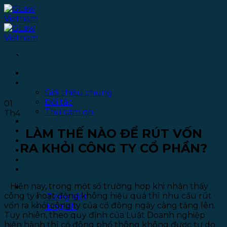
Bỏ
qua
nội
dung
Làm Thế Nào Để Rút Vốn Ra Khỏi
Công Ty Cổ Phần?
Trang chủ
Giới thiệu
Giới thiệu chung
Đối tác
01
Thư cảm ơn
Th4
Dịch vụ
LÀM THẾ NÀO ĐỂ RÚT VỐN
Thư viện
Văn phòng
RA KHỎI CÔNG TY CỔ PHẦN?
Tuyển dụng
Chính sách bảo mật
Liên hệ
Hiện nay, trong một số trường hợp khi nhận thấy
Tiếng Việt
công ty hoạt động không hiệu quả thì nhu cầu rút
Tiếng Việt
vốn ra khỏi công ty của cổ đông ngày càng tăng lên.
English
Tuy nhiên, theo quy định của Luật Doanh nghiệp
hiện hành thì cổ đông phổ thông không được tự do