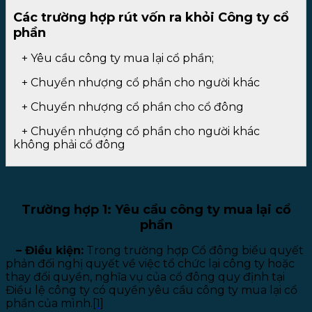
Các trường hợp rút vốn ra khỏi Công ty cổ
phần
+
Yêu cầu công ty mua lại cổ phần;
+
Chuyển nhượng cổ phần cho người khác
+
Chuyển nhượng cổ phần cho cổ đông
+
Chuyển nhượng cổ phần cho người khác
không phải cổ đông
Trường hợp 1: Yêu cầu công ty mua lại cổ
phần
– Điều kiện:
Trong trường hợp Cổ đông biểu quyết
phản đối nghị quyết về việc tổ chức lại công ty hoặc
thay đổi quyền, nghĩa vụ của cổ đông quy định tại
Điều lệ công ty có quyền yêu cầu công ty mua lại cổ
phần của mình.
[1]