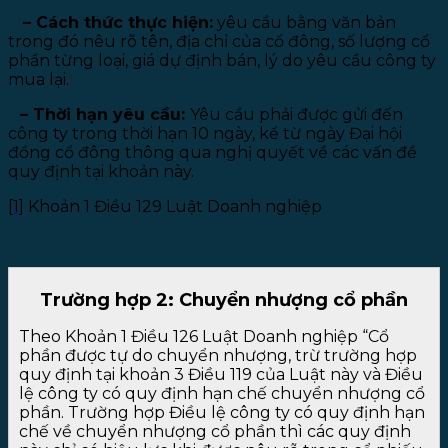
– Cách thức thực hiện:
yêu cầu bằng văn bản
trong đó nêu rõ tên, địa chỉ của cổ đông, số lượng cổ
phần từng loại, giá dự định bán, lý do yêu cầu công ty
mua lại.
– Thời hạn yêu cầu:
Yêu cầu phải được gửi đến
công ty trong thời hạn 10 ngày, kể từ ngày Đại hội
đồng cổ đông thông qua nghị quyết về các vấn đề
quy định tại khoản này.
[1]
Khoản 1 Điều 129 Luật Doanh nghiệp
Trường hợp 2: Chuyển nhượng cổ phần
Theo Khoản 1 Điều 126 Luật Doanh nghiệp “Cổ
phần được tự do chuyển nhượng, trừ trường hợp
quy định tại khoản 3 Điều 119 của Luật này và Điều
lệ công ty có quy định hạn chế chuyển nhượng cổ
phần. Trường hợp Điều lệ công ty có quy định hạn
chế về chuyển nhượng cổ phần thì các quy định