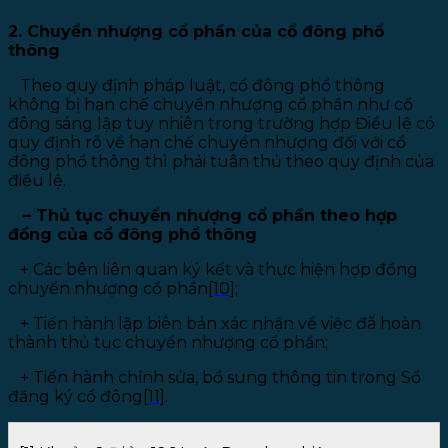
2. Chuyển nhượng cổ phần của cổ đông phổ
thông
Theo quy định pháp luật, cổ đông phổ thông
không bị hạn chế chuyển nhượng cổ phần như cổ
đông sáng lập tuy nhiên trong trường hợp Điều lệ có
quy định rõ về hạn chế chuyển nhượng đối với cổ
đông phổ thông thì phải tuân thủ theo quy định của
điều lệ.
– Thủ tục chuyển nhượng cổ phần theo hợp
đồng của cổ đông phổ thông
+
Các bên liên quan ký kết và thực hiện hợp đồng
chuyển nhượng cổ phần
[10]
;
+
Tiến hành lập biên bản xác nhận về việc đã hoàn
thành thủ tục chuyển nhượng cổ phần;
+
Tiến hành chỉnh sửa, bổ sung thông tin trong Sổ
đăng ký cổ đông
[11]
.