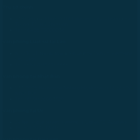
Trụ sở chính
43 Đường R, Khu Đô Thị Lakeview City, Phường Bình
Trưng, TP. Hồ Chí Minh
Tel: +84 28 73000038
Văn phòng Luật sư tại Lào
No.234/01, Naxay Ward, Xaysedtha District, Vientiane
City, Laos
Tel: +856 20 9670 8888
Văn phòng tại Nhật Bản
733-0005 Hiroshima Nishiku Mitakimachi 12-32-502,
Nhật Bản
Tel: +81 90 2866 3529
Văn phòng tại Úc
24 Nell Close street, Kanimbla Qld 4870, Australia
Tel: +61 0435112693
Văn phòng tại Đài Loan