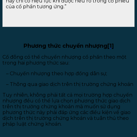
này chỉ có hiệu lực khi được nêu rõ trong cổ phiếu
của cổ phần tương ứng.”
Phương thức chuyển nhượng
[1]
Cổ đông có thể chuyển nhượng cổ phần theo một
trong hai phương thức sau:
– Chuyển nhượng theo hợp đồng dân sự;
–
Thông qua giao dịch trên thị trường chứng khoán
Tuy nhiên, không phải tất cả mọi trường hợp chuyển
nhượng đều có thể lựa chọn phương thức giao dịch
trên thị trường chứng khoán mà muốn sử dụng
phương thức này phải đáp ứng các điều kiện về giao
dịch trên thị trường chứng khoán và tuân thủ theo
pháp luật chứng khoán.