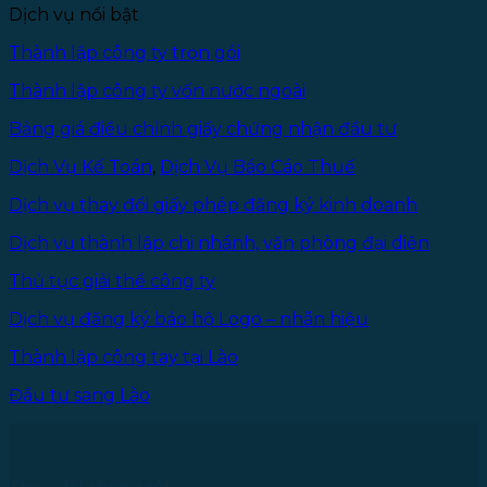
theo
Dịch vụ nổi bật
Luật
Doanh
Thành lập công ty trọn gói
nghiệp
2025
Thành lập công ty vốn nước ngoài
Bảng giá điều chỉnh giấy chứng nhận đầu tư
Dịch Vụ Kế Toán
,
Dịch Vụ Báo Cáo Thuế
Dịch vụ thay đổi giấy phép đăng ký kinh doanh
Dịch vụ thành lập chi nhánh, văn phòng đại diện
Thủ tục giải thể công ty
Dịch vụ đăng ký bảo hộ Logo – nhãn hiệu
Thành lập công tay tại Lào
Đầu tư sang Lào
Theo dõi chúng tôi