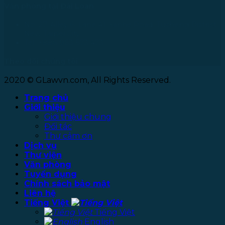
Văn phòng tại Đài Loan
No. 27, Alley 6, Lane 41, Yanhe Road, Tucheng District,
New Taipei City
Tel: +886 963 573 473
Theo dõi chúng tôi
2020 © GLawvn.com, All Rights Reserved.
Trang chủ
Giới thiệu
Giới thiệu chung
Đối tác
Thư cảm ơn
Dịch vụ
Thư viện
Văn phòng
Tuyển dụng
Chính sách bảo mật
Liên hệ
Tiếng Việt
Tiếng Việt
English