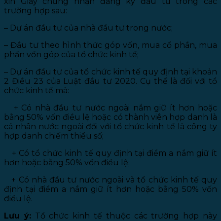
xin Giấy chứng nhận đăng ký đầu tư trong các
trường hợp sau:
– Dự án đầu tư của nhà đầu tư trong nước;
– Đầu tư theo hình thức góp vốn, mua cổ phần, mua
phần vốn góp của tổ chức kinh tế;
– Dự án đầu tư của tổ chức kinh tế quy định tại khoản
2 Điều 23 của Luật đầu tư 2020. Cụ thể là đối với tổ
chức kinh tế mà:
+ Có nhà đầu tư nước ngoài nắm giữ ít hơn hoặc
bằng 50% vốn điều lệ hoặc có thành viên hợp danh là
cá nhân nước ngoài đối với tổ chức kinh tế là công ty
hợp danh chiếm thiểu số;
+ Có tổ chức kinh tế quy định tại điểm a nắm giữ ít
hơn hoặc bằng 50% vốn điều lệ;
+ Có nhà đầu tư nước ngoài và tổ chức kinh tế quy
định tại điểm a nắm giữ ít hơn hoặc bằng 50% vốn
điều lệ.
Lưu ý:
Tổ chức kinh tế thuộc các trường hợp này