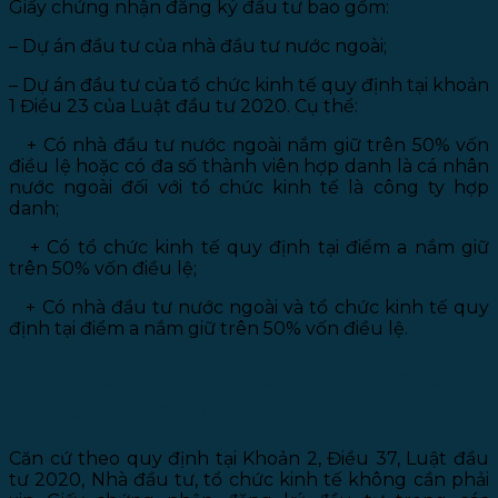
Giấy chứng nhận đăng ký đầu tư bao gồm:
– Dự án đầu tư của nhà đầu tư nước ngoài;
– Dự án đầu tư của tổ chức kinh tế quy định tại khoản
1 Điều 23 của Luật đầu tư 2020. Cụ thể:
+ Có nhà đầu tư nước ngoài nắm giữ trên 50% vốn
điều lệ hoặc có đa số thành viên hợp danh là cá nhân
nước ngoài đối với tổ chức kinh tế là công ty hợp
danh;
+ Có tổ chức kinh tế quy định tại điểm a nắm giữ
trên 50% vốn điều lệ;
+ Có nhà đầu tư nước ngoài và tổ chức kinh tế quy
định tại điểm a nắm giữ trên 50% vốn điều lệ.
2. Các trường hợp không cần phải xin Giấy chứng
nhận đăng ký đầu tư
Căn cứ theo quy định tại Khoản 2, Điều 37, Luật đầu
tư 2020, Nhà đầu tư, tổ chức kinh tế không cần phải