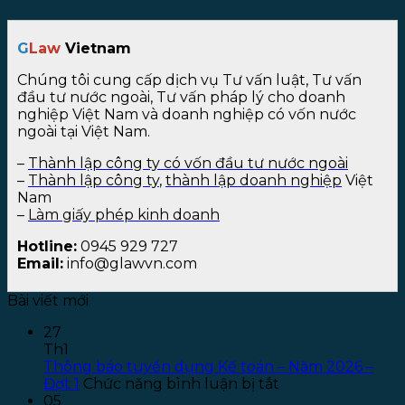
G
Law
Vietnam
Chúng tôi cung cấp dịch vụ Tư vấn luật, Tư vấn
đầu tư nước ngoài, Tư vấn pháp lý cho doanh
nghiệp Việt Nam và doanh nghiệp có vốn nước
ngoài tại Việt Nam.
–
Thành lập công ty có vốn đầu tư nước ngoài
–
Thành lập công ty
,
thành lập doanh nghiệp
Việt
Nam
–
Làm giấy phép kinh doanh
Hotline:
0945 929 727
Email:
info@glawvn.com
Bài viết mới
27
Th1
Thông báo tuyển dụng Kế toán – Năm 2026 –
ở
Đợt 1
Chức năng bình luận bị tắt
Thông
05