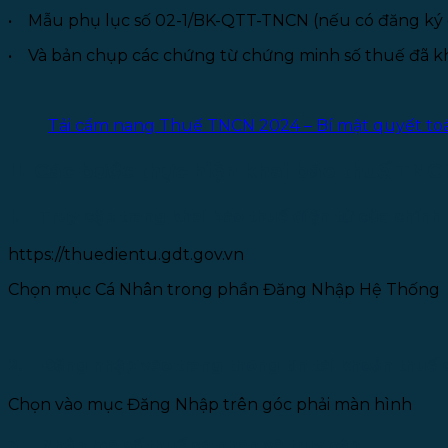
• Mẫu phụ lục số 02-1/BK-QTT-TNCN (nếu có đăng ký g
• Và bản chụp các chứng từ chứng minh số thuế đã kh
Tải cẩm nang Thuế TNCN 2024 – Bí mật quyết to
II. Các bước thực hiện khai báo thuế TN
1. Truy cập trang khai báo thuế điện tử của chính
https://thuedientu.gdt.gov.vn
Chọn mục Cá Nhân trong phần Đăng Nhập Hệ Thống
2. Đăng nhập vào trang thông tin tài khoản thuế 
Chọn vào mục Đăng Nhập trên góc phải màn hình
3. Nhập mã số thuế cá nhân và truy cập