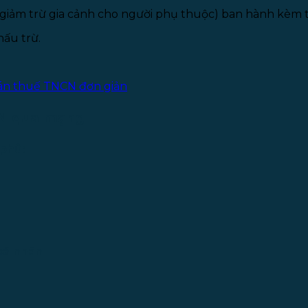
iảm trừ gia cảnh cho người phụ thuộc) ban hành kèm 
ấu trừ.
án thuế TNCN đơn giản
CN qua mạng
 phủ:
cá nhân