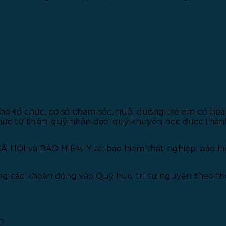
cho tổ chức, cơ sở chăm sóc, nuôi dưỡng trẻ em có hoà
hức từ thiện; quỹ nhân đạo; quỹ khuyến học được thàn
XÃ HỘI và BẢO HIỂM Y tế; bảo hiểm thất nghiệp; bảo h
ng các khoản đóng vào Quỹ hưu trí tự nguyện theo thực
h