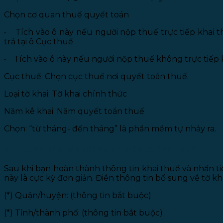
Chọn cơ quan thuế quyết toán
• Tích vào ô này nếu người nộp thuế trực tiếp khai 
trả tại ô Cục thuế
• Tích vào ô này nếu người nộp thuế không trực tiếp kh
Cục thuế: Chọn cục thuế nơi quyết toán thuế.
Loại tờ khai: Tờ khai chính thức
Năm kê khai: Năm quyết toán thuế
Chọn: “từ tháng- đến tháng” là phần mềm tự nhảy ra.
6. Cung cấp các thông tin trên tờ khai thuế
Sau khi bạn hoàn thành thông tin khai thuế và nhấn ti
này là cực kỳ đơn giản. Điền thông tin bổ sung về tờ kh
(*) Quận/huyện: (thông tin bắt buộc)
(*) Tỉnh/thành phố: (thông tin bắt buộc)