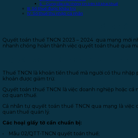
6. Cung cấp các thông tin trên tờ khai thuế
III. Số thuế được khấu trừ
IV. Số thuế thu nhập cá nhân
Hướng dẫn 
Quyết toán thuế TNCN 2023 – 2024 qua mạng mới nhất
nhanh chóng hoàn thành việc quyết toán thuế qua mạn
I. Quyết toán thuế TNCN 2023 – 2024 qua
Thuế TNCN là khoản tiền thuế mà người có thu nhập ph
khoản được giảm trừ.
Quyết toán thuế TNCN là việc doanh nghiệp hoặc cá nh
cơ quan thuế.
Cá nhân tự quyết toán thuế TNCN qua mạng là việc cá
quan thuế quản lý.
Các hoại giấy tờ cần chuẩn bị:
• Mẫu 02/QTT-TNCN quyết toán thuế;