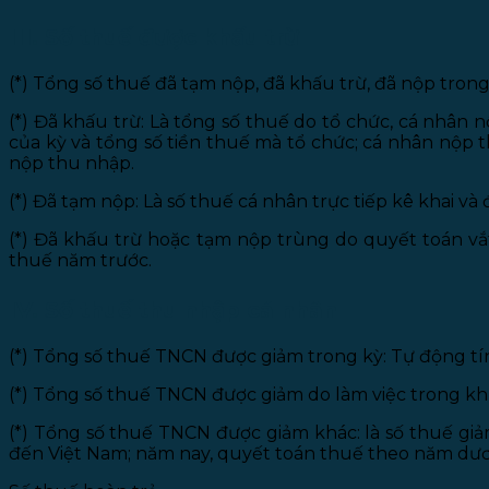
III. Số thuế được khấu trừ
(*) Tổng số thuế đã tạm nộp, đã khấu trừ, đã nộp trong
(*) Đã khấu trừ: Là tổng số thuế do tổ chức, cá nhân 
của kỳ và tổng số tiền thuế mà tổ chức; cá nhân nộp 
nộp thu nhập.
(*) Đã tạm nộp: Là số thuế cá nhân trực tiếp kê khai v
(*) Đã khấu trừ hoặc tạm nộp trùng do quyết toán vắt
thuế năm trước.
IV. Số thuế thu nhập cá nhân
(*) Tổng số thuế TNCN được giảm trong kỳ: Tự động t
(*) Tổng số thuế TNCN được giảm do làm việc trong kh
(*) Tổng số thuế TNCN được giảm khác: là số thuế giảm
đến Việt Nam; năm nay, quyết toán thuế theo năm dươn