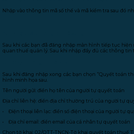
Nhập vào thông tin mã số thế và mã kiểm tra sau đó nh
4. Nhập các thông tin bổ sung
Sau khi các bạn đã đăng nhập màn hình tiếp tục hiện 
quan thuế quản lý. Sau khi nhập đầy đủ các thông tin
5. Chọn thông tin tờ khai
Sau khi đăng nhập xong các bạn chọn “Quyết toán thuế
hình minh họa sau.
Tên người gửi: điền họ tên của người tự quyết toán
Địa chỉ liên hệ: điền địa chỉ thường trú của người tự q
• Điện thoại liên lạc: điền số điện thoại của người tự q
• Địa chỉ email: điền email của cá nhân tự quyết toán
Chọn tờ khai: 02/QTT-TNCN-Tờ khai quyết toán thuế 