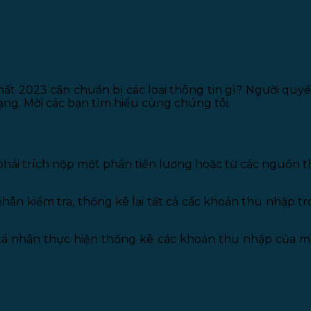
quyết toán thuế TNCN 2023 – 2024
 2023 cần chuẩn bị các loại thông tin gì? Người quy
g. Mời các bạn tìm hiểu cùng chúng tôi.
 mạng là gì?
ải trích nộp một phần tiền lương hoặc từ các nguồn th
ân kiểm tra, thống kê lại tất cả các khoản thu nhập t
 nhân thực hiện thống kê các khoản thu nhập của mình