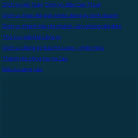
Dịch Vụ Kế Toán
,
Dịch Vụ Báo Cáo Thuế
Dịch vụ thay đổi giấy phép đăng ký kinh doanh
Dịch vụ thành lập chi nhánh, văn phòng đại diện
Thủ tục giải thể công ty
Dịch vụ đăng ký bảo hộ Logo – nhãn hiệu
Thành lập công tay tại Lào
Đầu tư sang Lào
Theo dõi chúng tôi
Trụ sở chính
43 Đường R, Khu Đô Thị Lakeview City, Phường Bình
Trưng, TP. Hồ Chí Minh
Tel: +84 28 73000038