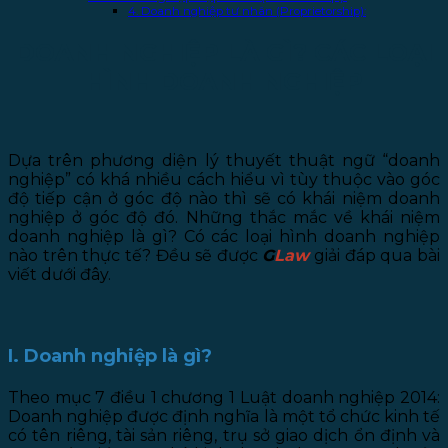
4. Doanh nghiệp tư nhân (Proprietorship):
DOANH NGHIỆP LÀ GÌ? CÁC LOẠI
HÌNH DOANH NGHIỆP
Dựa trên phương diện lý thuyết thuật ngữ “doanh
nghiệp” có khá nhiều cách hiểu vì tùy thuộc vào góc
độ tiếp cận ở góc độ nào thì sẽ có khái niệm doanh
nghiệp ở góc độ đó. Những thắc mắc về khái niệm
doanh nghiệp là gì? Có các loại hình doanh nghiệp
nào trên thực tế? Đều sẽ được
G
Law
giải đáp qua bài
viết dưới đây.
I. Doanh nghiệp là gì?
Theo mục 7 điều 1 chương 1 Luật doanh nghiệp 2014:
Doanh nghiệp được định nghĩa là một tổ chức kinh tế
có tên riêng, tài sản riêng, trụ sở giao dịch ổn định và