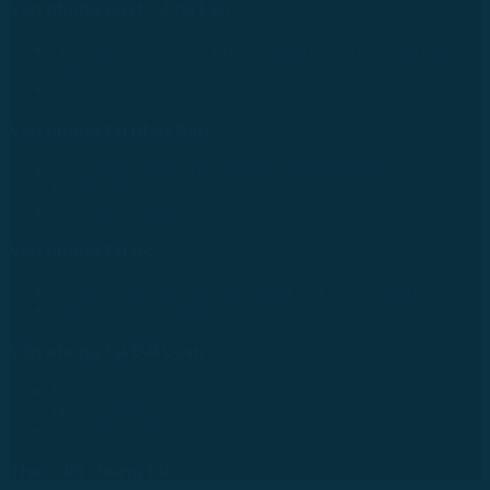
Văn phòng Luật sư tại Lào
No.234/01, Naxay Ward, Xaysedtha District, Vientiane
City, Laos
Tel: +856 20 9670 8888
Văn phòng tại Nhật Bản
733-0005 Hiroshima Nishiku Mitakimachi 12-32-502,
Nhật Bản
Tel: +81 90 2866 3529
Văn phòng tại Úc
24 Nell Close street, Kanimbla Qld 4870, Australia
Tel: +61 0435112693
Văn phòng tại Đài Loan
No. 27, Alley 6, Lane 41, Yanhe Road, Tucheng District,
New Taipei City
Tel: +886 963 573 473
Theo dõi chúng tôi