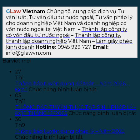
G
Law
Vietnam
Chúng tôi cung cấp dịch vụ Tư
vấn luật, Tư vấn đầu tư nước ngoài, Tư vấn pháp lý
cho doanh nghiệp Việt Nam và doanh nghiệp có
vốn nước ngoài tại Việt Nam.
–
Thành lập công ty
có vốn đầu tư nước ngoài
–
Thành lập công ty
,
thành lập doanh nghiệp
Việt Nam –
Làm giấy phép
kinh doanh
Hotline:
0945 929 727
Email:
info@glawvn.com
Bài viết mới
27
Th1
Thông báo tuyển dụng Kế toán – Năm 2026 –
ở
Đợt 1
Chức năng bình luận bị tắt
Thông
05
báo
Th11
tuyển
THÔNG BÁO TUYỂN THỰC TẬP SINH PHÁP LÝ –
dụng
ở
ĐỢT THÁNG 12/2025
Chức năng bình luận bị tắt
Kế
T
30
toán
B
Th9
–
T
Thông báo tuyển dụng pháp lý – Năm 2025
ở
Năm
T
Chức năng bình luận bị tắt