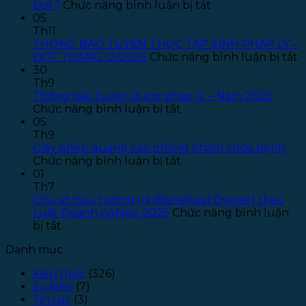
ở
Đợt 1
Chức năng bình luận bị tắt
Thông
05
báo
Th11
tuyển
THÔNG BÁO TUYỂN THỰC TẬP SINH PHÁP LÝ –
dụng
ở
ĐỢT THÁNG 12/2025
Chức năng bình luận bị tắt
Kế
T
30
toán
B
Th9
–
T
Thông báo tuyển dụng pháp lý – Năm 2025
ở
Năm
T
Chức năng bình luận bị tắt
Thông
2026
T
05
báo
–
S
Th9
tuyển
Đợt
P
Giấy phép quảng cáo phòng khám chữa bệnh
dụng
ở
1
L
Chức năng bình luận bị tắt
pháp
Giấy
–
01
lý
phép
Đ
Th7
–
quảng
T
Chủ sở hữu hưởng lợi (Beneficial Owner) theo
Năm
cáo
1
Luật Doanh nghiệp 2025
Chức năng bình luận
ở
2025
phòng
bị tắt
Chủ
khám
Danh mục
sở
chữa
hữu
bệnh
Kiến thức
(326)
hưởng
Sự kiện
(7)
lợi
Tin tức
(3)
(Beneficial