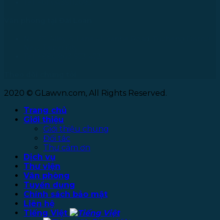
Tel: +61 0435112693
Văn phòng tại Đài Loan
No. 27, Alley 6, Lane 41, Yanhe Road, Tucheng District,
New Taipei City
Tel: +886 963 573 473
Theo dõi chúng tôi
2020 © GLawvn.com, All Rights Reserved.
Trang chủ
Giới thiệu
Giới thiệu chung
Đối tác
Thư cảm ơn
Dịch vụ
Thư viện
Văn phòng
Tuyển dụng
Chính sách bảo mật
Liên hệ
Tiếng Việt