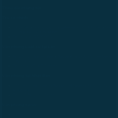
Theo dõi chúng tôi
Trụ sở chính
43 Đường R, Khu Đô Thị Lakeview City, Phường Bình
Trưng, TP. Hồ Chí Minh
Tel: +84 28 73000038
Văn phòng Luật sư tại Lào
No.234/01, Naxay Ward, Xaysedtha District, Vientiane
City, Laos
Tel: +856 20 9670 8888
Văn phòng tại Nhật Bản
733-0005 Hiroshima Nishiku Mitakimachi 12-32-502,
Nhật Bản
Tel: +81 90 2866 3529
Văn phòng tại Úc
24 Nell Close street, Kanimbla Qld 4870, Australia