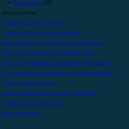
Tuyển dụng
(19)
Owner)
theo
Dịch vụ nổi bật
Luật
Doanh
Thành lập công ty trọn gói
nghiệp
2025
Thành lập công ty vốn nước ngoài
Bảng giá điều chỉnh giấy chứng nhận đầu tư
Dịch Vụ Kế Toán
,
Dịch Vụ Báo Cáo Thuế
Dịch vụ thay đổi giấy phép đăng ký kinh doanh
Dịch vụ thành lập chi nhánh, văn phòng đại diện
Thủ tục giải thể công ty
Dịch vụ đăng ký bảo hộ Logo – nhãn hiệu
Thành lập công tay tại Lào
Đầu tư sang Lào