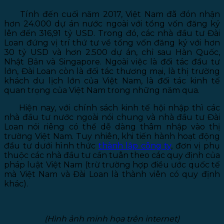
Tính đến cuối năm 2017, Việt Nam đã đón nhận
hơn 24.000 dự án nước ngoài với tổng vốn đăng ký
lên đến 316,91 tỷ USD. Trong đó, các nhà đầu tư Đài
Loan đứng vị trí thứ tư về tổng vốn đăng ký với hơn
30 tỷ USD và hơn 2.500 dự án, chỉ sau Hàn Quốc,
Nhật Bản và Singapore. Ngoài việc là đối tác đầu tư
lớn, Đài Loan còn là đối tác thương mại, là thị trường
khách du lịch lớn của Việt Nam, là đối tác kinh tế
quan trọng của Việt Nam trong những năm qua.
Hiện nay, với chính sách kinh tế hội nhập thì các
nhà đầu tư nước ngoài nói chung và nhà đầu tư Đài
Loan nói riêng có thể dễ dàng thâm nhập vào thị
trường Việt Nam. Tuy nhiên, khi tiến hành hoạt động
đầu tư dưới hình thức
thành lập công ty
, đơn vị phụ
thuộc các nhà đầu tư cần tuân theo các quy định của
pháp luật Việt Nam (trừ trường hợp điều ước quốc tế
mà Việt Nam và Đài Loan là thành viên có quy định
khác).
(Hình ảnh minh họa trên internet)