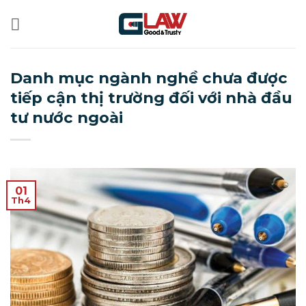
Bỏ
qua
nội
dung
Danh mục ngành nghề chưa được
tiếp cận thị trường đối với nhà đầu
tư nước ngoài
01
Th4