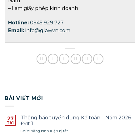
Nam
–
Làm giấy phép kinh doanh
Hotline:
0945 929 727
Email:
info@glawvn.com
BÀI VIẾT MỚI
Thông báo tuyển dụng Kế toán – Năm 2026 –
27
Th1
Đợt 1
ở
Chức năng bình luận bị tắt
Thông