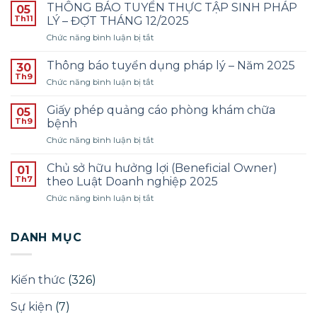
báo
THÔNG BÁO TUYỂN THỰC TẬP SINH PHÁP
05
tuyển
Th11
LÝ – ĐỢT THÁNG 12/2025
dụng
ở
Chức năng bình luận bị tắt
Kế
THÔNG
toán
BÁO
–
Thông báo tuyển dụng pháp lý – Năm 2025
30
TUYỂN
Năm
Th9
ở
Chức năng bình luận bị tắt
THỰC
2026
Thông
TẬP
–
báo
Giấy phép quảng cáo phòng khám chữa
SINH
05
Đợt
tuyển
Th9
PHÁP
bệnh
1
dụng
LÝ
ở
Chức năng bình luận bị tắt
pháp
–
Giấy
lý
ĐỢT
phép
–
Chủ sở hữu hưởng lợi (Beneficial Owner)
01
THÁNG
quảng
Năm
Th7
theo Luật Doanh nghiệp 2025
12/2025
cáo
2025
ở
Chức năng bình luận bị tắt
phòng
Chủ
khám
sở
chữa
hữu
DANH MỤC
bệnh
hưởng
lợi
(Beneficial
Kiến thức
(326)
Owner)
theo
Sự kiện
(7)
Luật