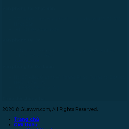
Văn phòng tại Nhật Bản
733-0005 Hiroshima Nishiku Mitakimachi 12-32-502,
Nhật Bản
Tel: +81 90 2866 3529
Văn phòng tại Úc
24 Nell Close street, Kanimbla Qld 4870, Australia
Tel: +61 0435112693
Văn phòng tại Đài Loan
No. 27, Alley 6, Lane 41, Yanhe Road, Tucheng District,
New Taipei City
Tel: +886 963 573 473
Theo dõi chúng tôi
2020 © GLawvn.com, All Rights Reserved.
Trang chủ
Giới thiệu