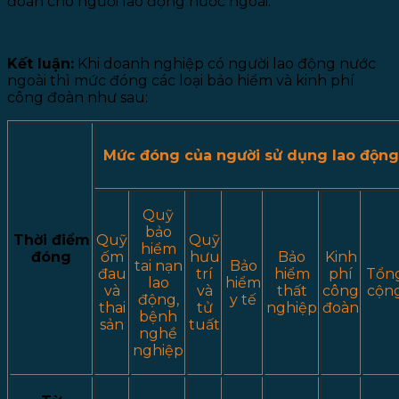
đoàn cho người lao động nước ngoài.
Kết luận:
Khi doanh nghiệp có người lao động nước
ngoài thì mức đóng các loại bảo hiểm và kinh phí
công đoàn như sau:
Mức đóng của người sử dụng lao động
Quỹ
bảo
Thời điểm
Quỹ
Quỹ
hiểm
đóng
ốm
hưu
Bảo
Kinh
tai nạn
Bảo
đau
trí
hiểm
phí
Tổn
lao
hiểm
và
và
thất
công
cộn
động,
y tế
thai
tử
nghiệp
đoàn
bệnh
sản
tuất
nghề
nghiệp