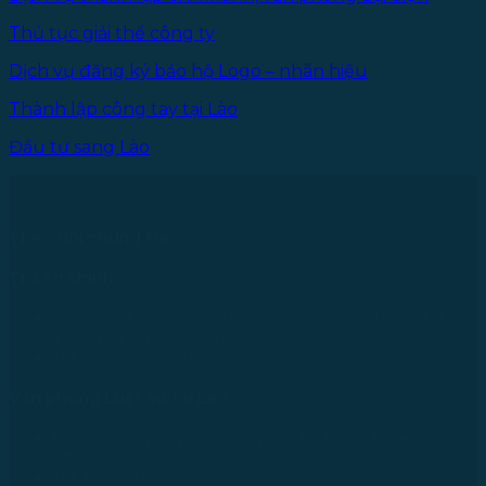
Thủ tục giải thể công ty
Dịch vụ đăng ký bảo hộ Logo – nhãn hiệu
Thành lập công tay tại Lào
Đầu tư sang Lào
Theo dõi chúng tôi
Trụ sở chính
43 Đường R, Khu Đô Thị Lakeview City, Phường Bình
Trưng, TP. Hồ Chí Minh
Tel: +84 28 73000038
Văn phòng Luật sư tại Lào
No.234/01, Naxay Ward, Xaysedtha District, Vientiane
City, Laos
Tel: +856 20 9670 8888