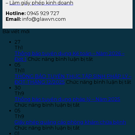
–
Làm giấy phép kinh doanh
Hotline:
0945 929 727
Email:
info@glawvn.com
Bài viết mới
27
Th1
Thông báo tuyển dụng Kế toán – Năm 2026 –
ở
Đợt 1
Chức năng bình luận bị tắt
Thông
05
báo
Th11
tuyển
THÔNG BÁO TUYỂN THỰC TẬP SINH PHÁP LÝ –
dụng
ở
ĐỢT THÁNG 12/2025
Chức năng bình luận bị tắt
Kế
T
30
toán
B
Th9
–
T
Thông báo tuyển dụng pháp lý – Năm 2025
ở
Năm
T
Chức năng bình luận bị tắt
Thông
2026
T
05
báo
–
S
Th9
tuyển
Đợt
P
Giấy phép quảng cáo phòng khám chữa bệnh
dụng
ở
1
L
Chức năng bình luận bị tắt
pháp
Giấy
–
01