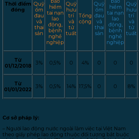
bảo
bảo
Thời điểm
Quỹ
Quỹ
Quỹ
Quỹ
hiểm
hiểm
đóng
ốm
hưu
ốm
hưu
tai nạn
tai nạn
đau
trí
Tổng
đau
trí
lao
lao
và
và
cộng
và
và
động,
động,
thai
tử
thai
tử
bệnh
bệnh
sản
tuất
sản
tuất
nghề
nghề
nghiệp
nghiệp
Từ
3%
0,5%
0
4%
0
0
0
01/12/2018
Từ
3%
0,5%
14%
17,5%
0
0
8%
01/01/2022
Cơ sở pháp lý:
– Người lao động nước ngoài làm việc tại Việt Nam
theo giấy phép lao động thuộc đối tượng bắt buộc