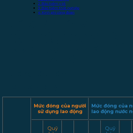
2. Bảo hiểm y tế:
3. Bảo hiểm thất nghiệp
4. Kinh phí công đoàn
CHẾ ĐỘ BẢO HIỂM VÀ KINH PHÍ
CÔNG ĐOÀN CHO NGƯỜI LAO
ĐỘNG NƯỚC NGOÀI LÀM VIỆC
TẠI VIỆT NAM THEO GIẤY PHÉP
LAO ĐỘNG
I. Chế độ bảo hiểm
1. Bảo hiểm xã hội:
Mức đóng của người
Mức đóng của n
sử dụng lao động
lao động nước n
Quỹ
Quỹ