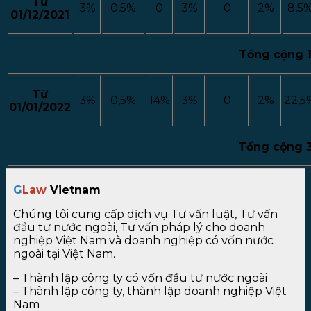
Từ
3%
0,5%
0
3%
0
2%
8,5
01/12/2021
Tổng cộng 
Từ
3%
0,5%
14%
3%
0
2%
22,5
01/01/2022
Tổng cộng 
G
Law
Vietnam
Chúng tôi cung cấp dịch vụ Tư vấn luật, Tư vấn
đầu tư nước ngoài, Tư vấn pháp lý cho doanh
nghiệp Việt Nam và doanh nghiệp có vốn nước
ngoài tại Việt Nam.
–
Thành lập công ty có vốn đầu tư nước ngoài
–
Thành lập công ty
,
thành lập doanh nghiệp
Việt
Nam