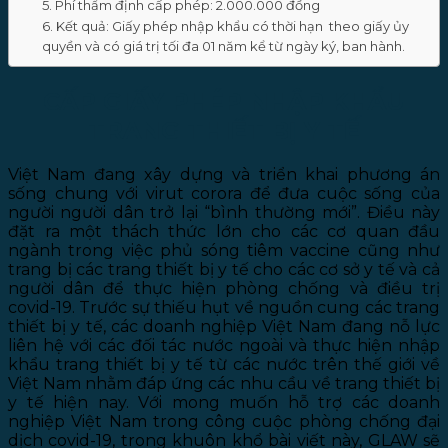
5. Phí thẩm định cấp phép: 2.000.000 đồng
6. Kết quả: Giấy phép nhập khẩu có thời hạn theo giấy ủy
quyền và có giá trị tối đa 01 năm kể từ ngày ký, ban hành.
CẤP GIẤY PHÉP NHẬP KHẨU
TRANG THIẾT BỊ Y TẾ
Việt Nam đang xây dựng và triển khai phương án
sống chung với virut corora để đưa cuộc sống của
người người dân trở lại “bình thường mới”. Điều này
đặt ra một thách thức lớn cho các cơ quan đầu
ngành trong việc phủ sóng tiêm vaccine cũng như
trang bị các trang thiết bị y tế cho các cơ sở y tế và cả
người dân để thực hiện phòng chống và điều trị
covid-19. Trước sự thiếu hụt về nguồn cung các trang
thiết bị y tế, các doanh nghiệp Việt Nam đang nỗ lực
liên hệ với các đối tác nước ngoài và thực hiện nhập
khẩu trang thiết bị y tế từ các nước trên thế giới về
Việt Nam nhằm đáp ứng các nhu cầu về trang thiết bị
y tế hiện nay. Với mong muốn hỗ trợ các doanh
nghiệp Việt Nam trong công cuộc phòng chống đại
dịch covid-19, trong khuôn khổ bài viết này, GLAW sẽ