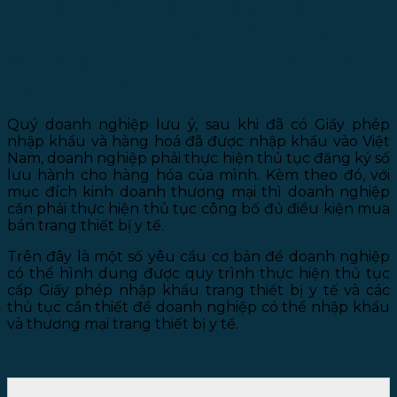
6. Kết quả: Giấy phép nhập khẩu
có thời hạn theo giấy ủy quyền
và có giá trị tối đa 01 năm kể từ
ngày ký, ban hành.
Quý doanh nghiệp lưu ý, sau khi đã có Giấy phép
nhập khẩu và hàng hoá đã được nhập khẩu vào Việt
Nam, doanh nghiệp phải thực hiện thủ tục đăng ký số
lưu hành cho hàng hóa của mình. Kèm theo đó, với
mục đích kinh doanh thương mại thì doanh nghiệp
cần phải thực hiện thủ tục công bố đủ điều kiện mua
bán trang thiết bị y tế.
Trên đây là một số yêu cầu cơ bản để doanh nghiệp
có thể hình dung được quy trình thực hiện thủ tục
cấp Giấy phép nhập khẩu trang thiết bị y tế và các
thủ tục cần thiết để doanh nghiệp có thể nhập khẩu
và thương mại trang thiết bị y tế.