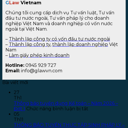
G
Law
Vietnam
Chúng tôi cung cấp dịch vụ Tư vấn luật, Tư vấn
đầu tư nước ngoài, Tư vấn pháp lý cho doanh
nghiệp Việt Nam và doanh nghiệp có vốn nước
ngoài tại Việt Nam.
–
Thành lập công ty có vốn đầu tư nước ngoài
–
Thành lập công ty
,
thành lập doanh nghiệp
Việt
Nam
–
Làm giấy phép kinh doanh
Hotline:
0945 929 727
Email:
info@glawvn.com
Bài viết mới
27
Th1
Thông báo tuyển dụng Kế toán – Năm 2026 –
ở
Đợt 1
Chức năng bình luận bị tắt
Thông
05
báo
Th11
tuyển
THÔNG BÁO TUYỂN THỰC TẬP SINH PHÁP LÝ –