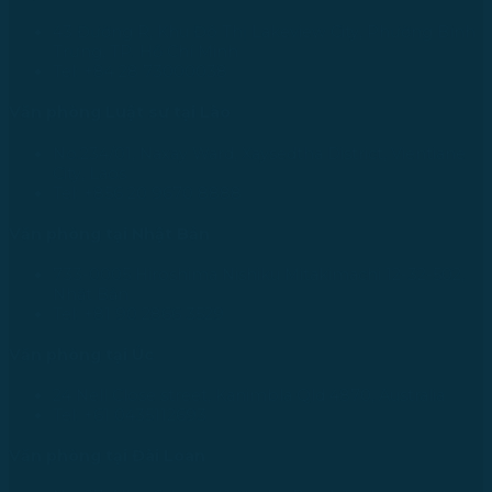
43 Đường R, Khu Đô Thị Lakeview City, Phường Bình
Trưng, TP. Hồ Chí Minh
Tel: +84 28 73000038
Văn phòng Luật sư tại Lào
No.234/01, Naxay Ward, Xaysedtha District, Vientiane
City, Laos
Tel: +856 20 9670 8888
Văn phòng tại Nhật Bản
733-0005 Hiroshima Nishiku Mitakimachi 12-32-502,
Nhật Bản
Tel: +81 90 2866 3529
Văn phòng tại Úc
24 Nell Close street, Kanimbla Qld 4870, Australia
Tel: +61 0435112693
Văn phòng tại Đài Loan