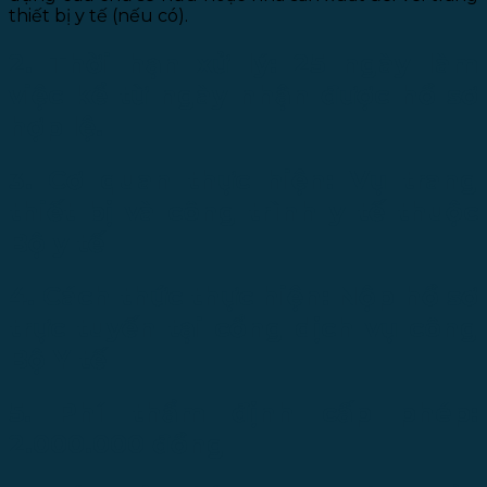
thiết bị y tế (nếu có).
2. Thời hạn xử lý: 25 ngày làm
việc kể từ ngày nhận được hồ sơ
hợp lệ.
3. Cơ quan thực hiện: Vụ trang
thiết bị và công trình y tế thuộc
Bộ y tế
4. Cách thức thực hiện: Nộp hồ sơ
trực tuyến tại cổng dịch vụ công
Bộ Y tế
5. Phí thẩm định cấp phép:
2.000.000 đồng