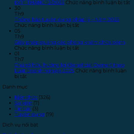
dụng
ở
ĐỢT THÁNG 12/2025
Chức năng bình luận bị tắt
Kế
T
30
toán
B
Th9
–
T
Thông báo tuyển dụng pháp lý – Năm 2025
ở
Năm
T
Chức năng bình luận bị tắt
Thông
2026
T
05
báo
–
S
Th9
tuyển
Đợt
P
Giấy phép quảng cáo phòng khám chữa bệnh
dụng
ở
1
L
Chức năng bình luận bị tắt
pháp
Giấy
–
01
lý
phép
Đ
Th7
–
quảng
T
Chủ sở hữu hưởng lợi (Beneficial Owner) theo
Năm
cáo
1
Luật Doanh nghiệp 2025
Chức năng bình luận
ở
2025
phòng
bị tắt
Chủ
khám
Danh mục
sở
chữa
hữu
bệnh
Kiến thức
(326)
hưởng
Sự kiện
(7)
lợi
Tin tức
(3)
(Beneficial
Tuyển dụng
(19)
Owner)
theo
Dịch vụ nổi bật
Luật
Doanh