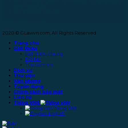
No. 27, Alley 6, Lane 41, Yanhe Road, Tucheng District,
New Taipei City
Tel: +886 963 573 473
Theo dõi chúng tôi
2020 © GLawvn.com, All Rights Reserved.
Trang chủ
Giới thiệu
Giới thiệu chung
Đối tác
Thư cảm ơn
Dịch vụ
Thư viện
Văn phòng
Tuyển dụng
Chính sách bảo mật
Liên hệ
Tiếng Việt
Tiếng Việt
English