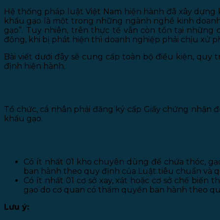
Hệ thống pháp luật Việt Nam hiện hành đã xây dựng k
khẩu gạo là một trong những ngành nghề kinh doanh c
gạo”. Tuy nhiên, trên thực tế vẫn còn tồn tại nhữn
động, khi bị phát hiện thì doanh nghiệp phải chịu xử 
Bài viết dưới đây sẽ cung cấp toàn bộ điều kiện, quy
định hiện hành.
1. Đối tượng phải đăng ký cấp Giấy chứng
Tổ chức, cá nhân phải đăng ký cấp Giấy chứng nhận đ
khẩu gạo.
2. Điều kiện kinh doanh xuất khẩu gạo
Có ít nhất 01 kho chuyên dùng để chứa thóc, gạ
ban hành theo quy định của Luật tiêu chuẩn và q
Có ít nhất 01 cơ sở xay, xát hoặc cơ sở chế biến 
gạo do cơ quan có thẩm quyền ban hành theo quy
Lưu ý: