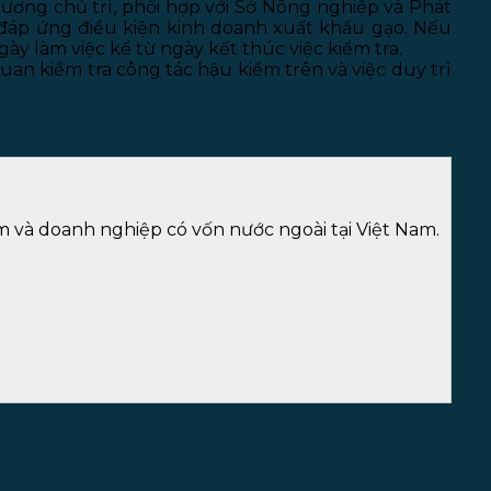
ương chủ trì, phối hợp với Sở Nông nghiệp và Phát
ể đáp ứng điều kiện kinh doanh xuất khẩu gạo. Nếu
ày làm việc kể từ ngày kết thúc việc kiểm tra.
an kiểm tra công tác hậu kiểm trên và việc duy trì
m và doanh nghiệp có vốn nước ngoài tại Việt Nam.