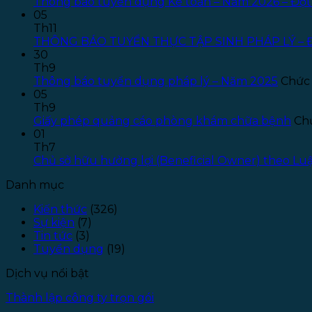
Thông báo tuyển dụng Kế toán – Năm 2026 – Đợt
05
Th11
THÔNG BÁO TUYỂN THỰC TẬP SINH PHÁP LÝ – 
30
Th9
Thông báo tuyển dụng pháp lý – Năm 2025
Chức 
05
Th9
Giấy phép quảng cáo phòng khám chữa bệnh
Chứ
01
Th7
Chủ sở hữu hưởng lợi (Beneficial Owner) theo L
Danh mục
Kiến thức
(326)
Sự kiện
(7)
Tin tức
(3)
Tuyển dụng
(19)
Dịch vụ nổi bật
Thành lập công ty trọn gói