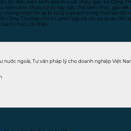
hận đủ điều kiện kinh doanh xuất khẩu gạo, Sở Công Th
u kiểm kho chứa, cơ sở xay, xát, chế biến thóc, gạo đ
chứng nhận thì sẽ bị xử lý vi phạm trong thời hạn 05 ng
 Công Thương chủ trì, phối hợp với các cơ quan liên qu
ủa tổ chức, cá nhân.
tư nước ngoài, Tư vấn pháp lý cho doanh nghiệp Việt Na
m