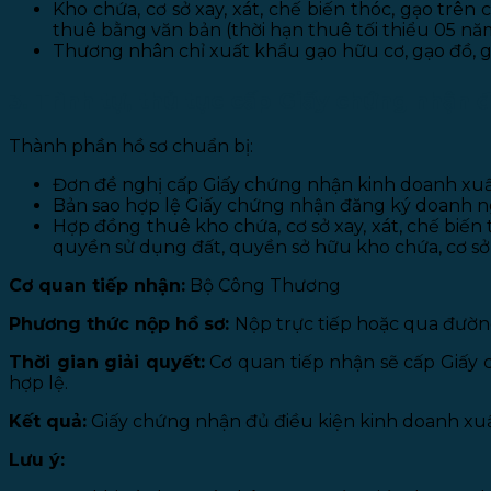
Kho chứa, cơ sở xay, xát, chế biến thóc, gạo tr
thuê bằng văn bản (thời hạn thuê tối thiểu 05 nă
Thương nhân chỉ xuất khẩu gạo hữu cơ, gạo đồ, g
3. Trình tự, thủ tục cấp Giấy chứng nhận 
Thành phần hồ sơ chuẩn bị:
Đơn đề nghị cấp Giấy chứng nhận kinh doanh xuấ
Bản sao hợp lệ Giấy chứng nhận đăng ký doanh n
Hợp đồng thuê kho chứa, cơ sở xay, xát, chế biến 
quyền sử dụng đất, quyền sở hữu kho chứa, cơ sở x
Cơ quan tiếp nhận:
Bộ Công Thương
Phương thức nộp hồ sơ:
Nộp trực tiếp hoặc qua đườn
Thời gian giải quyết:
Cơ quan tiếp nhận sẽ cấp Giấy 
hợp lệ.
Kết quả:
Giấy chứng nhận đủ điều kiện kinh doanh xuấ
Lưu ý: