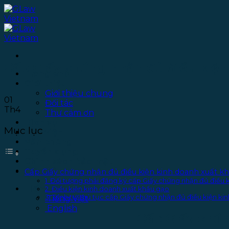
Bỏ
qua
nội
dung
Cấp Giấy chứng nhận đủ điều kiện
Trang chủ
Giới thiệu
Giới thiệu chung
01
Đối tác
Th4
Thư cảm ơn
Dịch vụ
Mục lục
Thư viện
Văn phòng
Tuyển dụng
Chính sách bảo mật
Liên hệ
Cấp Giấy chứng nhận đủ điều kiện kinh doanh xuất k
1. Đối tượng phải đăng ký cấp Giấy chứng nhận đủ điều 
Tiếng Việt
2. Điều kiện kinh doanh xuất khẩu gạo
3. Trình tự, thủ tục cấp Giấy chứng nhận đủ điều kiện k
Tiếng Việt
English
Cấp Giấy chứn