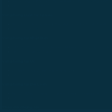
43 Đường R, Khu Đô Thị Lakeview City, Phường Bình T
Tel: +84 28 73000038
Văn phòng Luật sư tại Lào
No.234/01, Naxay Ward, Xaysedtha District, Vientiane Cit
Tel: +856 20 9670 8888
Văn phòng tại Nhật Bản
733-0005 Hiroshima Nishiku Mitakimachi 12-32-502, N
Tel: +81 90 2866 3529
Văn phòng tại Úc
24 Nell Close street, Kanimbla Qld 4870, Australia
Tel: +61 0435112693
Văn phòng tại Đài Loan
No. 27, Alley 6, Lane 41, Yanhe Road, Tucheng District, 
Tel: +886 963 573 473
Theo dõi chúng tôi