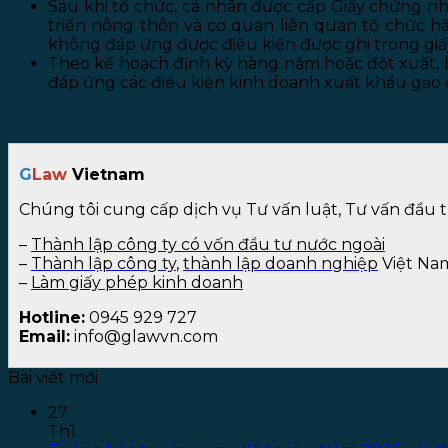
Sau khi tổ chức, cá nhân được cấp Giấy chứng n
triển nông thôn và cơ quan liên quan tổ chức hậ
không đáp ứng được điều kiện được ghi trong giấy 
Theo kế hoạch định kỳ hàng năm hoặc đột xuất, Bộ
đáp ứng các điều kiện kinh doanh xuất khẩu gạo c
G
Law
Vietnam
Chúng tôi cung cấp dịch vụ Tư vấn luật, Tư vấn đầu 
–
Thành lập công ty có vốn đầu tư nước ngoài
–
Thành lập công ty
,
thành lập doanh nghiệp
Việt Na
–
Làm giấy phép kinh doanh
Hotline:
0945 929 727
Email:
info@glawvn.com
Bài viết mới
27
Th1