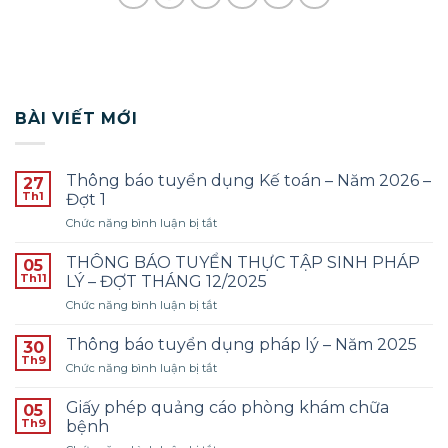
BÀI VIẾT MỚI
Thông báo tuyển dụng Kế toán – Năm 2026 –
27
Th1
Đợt 1
ở
Chức năng bình luận bị tắt
Thông
báo
THÔNG BÁO TUYỂN THỰC TẬP SINH PHÁP
05
tuyển
Th11
LÝ – ĐỢT THÁNG 12/2025
dụng
ở
Chức năng bình luận bị tắt
Kế
THÔNG
toán
BÁO
–
Thông báo tuyển dụng pháp lý – Năm 2025
30
TUYỂN
Năm
Th9
ở
Chức năng bình luận bị tắt
THỰC
2026
Thông
TẬP
–
báo
Giấy phép quảng cáo phòng khám chữa
SINH
05
Đợt
tuyển
Th9
PHÁP
bệnh
1
dụng
LÝ