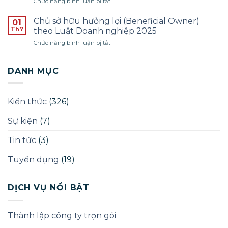
ở
Chức năng bình luận bị tắt
pháp
–
Giấy
lý
ĐỢT
phép
–
Chủ sở hữu hưởng lợi (Beneficial Owner)
01
THÁNG
quảng
Năm
Th7
theo Luật Doanh nghiệp 2025
12/2025
cáo
2025
ở
Chức năng bình luận bị tắt
phòng
Chủ
khám
sở
chữa
hữu
DANH MỤC
bệnh
hưởng
lợi
(Beneficial
Kiến thức
(326)
Owner)
theo
Sự kiện
(7)
Luật
Doanh
nghiệp
Tin tức
(3)
2025
Tuyển dụng
(19)
DỊCH VỤ NỔI BẬT
Thành lập công ty trọn gói