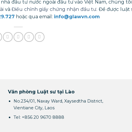
 nhà đầu tư nước ngoài đầu tư vào Việt Nam, chúng tô
ài
và
Điều chỉnh giấy chứng nhận đầu tư
. Để được luật 
29.727
hoặc qua email:
info@glawvn.com
Văn phòng Luật sư tại Lào
No.234/01, Naxay Ward, Xaysedtha District,
Vientiane City, Laos
Tel: +856 20 9670 8888