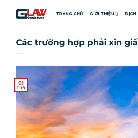
Bỏ
qua
TRANG CHỦ
GIỚI THIỆU
DỊCH
nội
dung
Các trường hợp phải xin gi
01
Th4