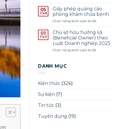
Thông
SINH
1
báo
PHÁP
Giấy phép quảng cáo
05
tuyển
LÝ
Th9
phòng khám chữa bệnh
dụng
–
ở
Chức năng bình luận bị tắt
pháp
ĐỢT
Giấy
lý
THÁNG
phép
–
Chủ sở hữu hưởng lợi
12/2025
01
quảng
Năm
Th7
(Beneficial Owner) theo
cáo
2025
Luật Doanh nghiệp 2025
phòng
ở
Chức năng bình luận bị tắt
khám
Chủ
chữa
sở
bệnh
hữu
DANH MỤC
hưởng
lợi
(Beneficial
Kiến thức
(326)
Owner)
theo
Sự kiện
(7)
Luật
Doanh
nghiệp
Tin tức
(3)
2025
Tuyển dụng
(19)
nước