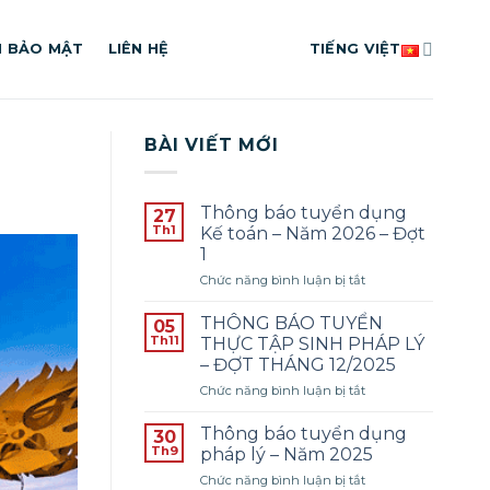
H BẢO MẬT
LIÊN HỆ
TIẾNG VIỆT
BÀI VIẾT MỚI
Thông báo tuyển dụng
27
Th1
Kế toán – Năm 2026 – Đợt
1
ở
Chức năng bình luận bị tắt
Thông
báo
THÔNG BÁO TUYỂN
05
tuyển
Th11
THỰC TẬP SINH PHÁP LÝ
dụng
– ĐỢT THÁNG 12/2025
Kế
ở
Chức năng bình luận bị tắt
toán
THÔNG
–
BÁO
Năm
Thông báo tuyển dụng
30
TUYỂN
2026
Th9
pháp lý – Năm 2025
THỰC
–
ở
Chức năng bình luận bị tắt
TẬP
Đợt