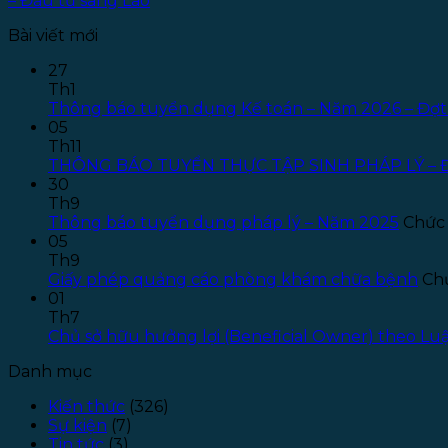
– Đầu tư sang Lào
Bài viết mới
27
Th1
Thông báo tuyển dụng Kế toán – Năm 2026 – Đợt
05
Th11
THÔNG BÁO TUYỂN THỰC TẬP SINH PHÁP LÝ – 
30
Th9
Thông báo tuyển dụng pháp lý – Năm 2025
Chức 
05
Th9
Giấy phép quảng cáo phòng khám chữa bệnh
Chứ
01
Th7
Chủ sở hữu hưởng lợi (Beneficial Owner) theo L
Danh mục
Kiến thức
(326)
Sự kiện
(7)
Tin tức
(3)