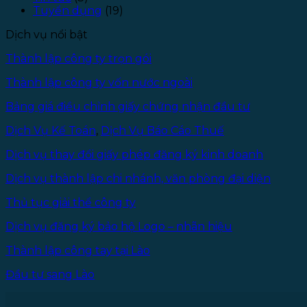
Tuyển dụng
(19)
Dịch vụ nổi bật
Thành lập công ty trọn gói
Thành lập công ty vốn nước ngoài
Bảng giá điều chỉnh giấy chứng nhận đầu tư
Dịch Vụ Kế Toán
,
Dịch Vụ Báo Cáo Thuế
Dịch vụ thay đổi giấy phép đăng ký kinh doanh
Dịch vụ thành lập chi nhánh, văn phòng đại diện
Thủ tục giải thể công ty
Dịch vụ đăng ký bảo hộ Logo – nhãn hiệu
Thành lập công tay tại Lào
Đầu tư sang Lào