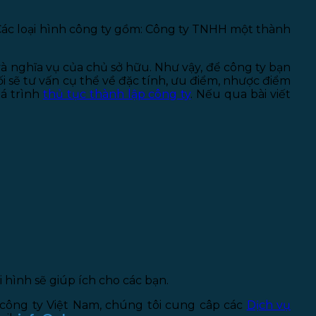
 Các loại hình công ty gồm: Công ty TNHH một thành
à nghĩa vụ của chủ sở hữu. Như vậy, để công ty bạn
 sẽ tư vấn cụ thể về đặc tính, ưu điểm, nhược điểm
á trình
thủ tục thành lập công ty
. Nếu qua bài viết
 hình sẽ giúp ích cho các bạn.
 công ty Việt Nam, chúng tôi cung câp các
Dịch vụ