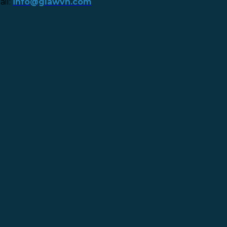
il:
info@glawvn.com