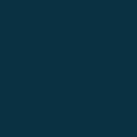
C LOẠI HÌNH CÔNG TY TẠI VIỆT NA