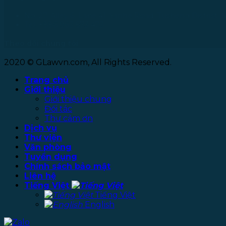
No. 27, Alley 6, Lane 41, Yanhe Road, Tucheng District, 
Tel: +886 963 573 473
Theo dõi chúng tôi
2020 © GLawvn.com, All Rights Reserved.
Trang chủ
Giới thiệu
Giới thiệu chung
Đối tác
Thư cảm ơn
Dịch vụ
Thư viện
Văn phòng
Tuyển dụng
Chính sách bảo mật
Liên hệ
Tiếng Việt
Tiếng Việt
English