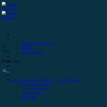
Bỏ
qua
nội
dung
Các loại hình công ty tại Việt Nam
Trang chủ
Giới thiệu
Giới thiệu chung
31
Đối tác
Th3
Thư cảm ơn
Dịch vụ
Mục lục
Thư viện
Văn phòng
Tuyển dụng
Chính sách bảo mật
Liên hệ
CÁC LOẠI HÌNH CÔNG TY TẠI VIỆT NAM
CÁC DỊCH VỤ KHÁC
Tiếng Việt
Có liên quan
Tiếng Việt
CÁ
English