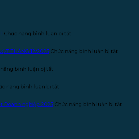
ở
 1
Chức năng bình luận bị tắt
Thông
báo
tuyển
ở
ĐỢT THÁNG 12/2025
Chức năng bình luận bị tắt
dụng
THÔNG
Kế
BÁO
ở
toán
TUYỂN
năng bình luận bị tắt
Thông
–
THỰC
báo
Năm
TẬP
tuyển
ở
2026
SINH
c năng bình luận bị tắt
dụng
Giấy
–
PHÁP
pháp
phép
Đợt
LÝ
lý
quảng
1
–
ở
uật Doanh nghiệp 2025
Chức năng bình luận bị tắt
–
cáo
ĐỢT
Chủ
Năm
phòng
THÁNG
sở
2025
khám
12/2025
hữu
chữa
hưởng
bệnh
lợi