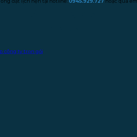
lòng đặt lịch hẹn tại hotline:
0945.929.727
hoặc qua ema
CÁC DỊCH VỤ KHÁC
Có liên quan
p công ty trọn gói