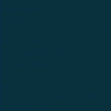
Theo dõi chúng tôi
Trụ sở chính
43 Đường R, Khu Đô Thị Lakeview City, Phường Bình T
Tel: +84 28 73000038
Văn phòng Luật sư tại Lào
No.234/01, Naxay Ward, Xaysedtha District, Vientiane Cit
Tel: +856 20 9670 8888
Văn phòng tại Nhật Bản
733-0005 Hiroshima Nishiku Mitakimachi 12-32-502, N
Tel: +81 90 2866 3529
Văn phòng tại Úc
24 Nell Close street, Kanimbla Qld 4870, Australia
Tel: +61 0435112693
Văn phòng tại Đài Loan