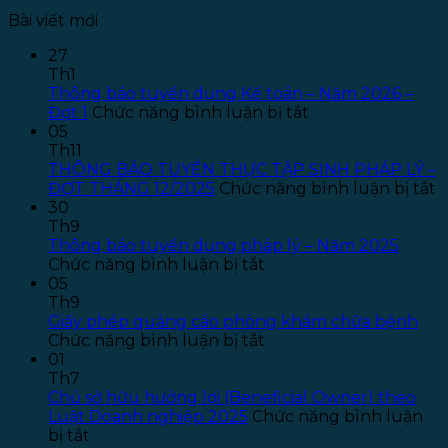
Bài viết mới
27
Th1
Thông báo tuyển dụng Kế toán – Năm 2026 –
ở
Đợt 1
Chức năng bình luận bị tắt
Thông
05
báo
Th11
tuyển
THÔNG BÁO TUYỂN THỰC TẬP SINH PHÁP LÝ –
dụng
ở
ĐỢT THÁNG 12/2025
Chức năng bình luận bị tắt
Kế
T
30
toán
B
Th9
–
T
Thông báo tuyển dụng pháp lý – Năm 2025
ở
Năm
T
Chức năng bình luận bị tắt
Thông
2026
T
05
báo
–
S
Th9
tuyển
Đợt
P
Giấy phép quảng cáo phòng khám chữa bệnh
dụng
ở
1
L
Chức năng bình luận bị tắt
pháp
Giấy
–
01
lý
phép
Đ
Th7
–
quảng
T
Chủ sở hữu hưởng lợi (Beneficial Owner) theo
Năm
cáo
1
Luật Doanh nghiệp 2025
Chức năng bình luận
ở
2025
phòng
bị tắt