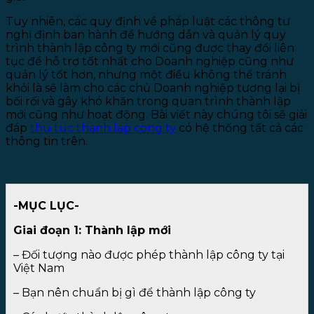
Tuy nhiên, các quy định về pháp luật các thông tư
nghị định ban hành để hướng dẫn và quản lý quy
trình thành lập công ty mới cũng được thay đổi liên
tục để hỗ trợ tốt nhất cho Doanh nghiệp cũng như
quản lý tốt hơn, nhưng một điều không thể tránh
khỏi là sẽ làm cho các chủ Doanh nghiệp tương lại bị
bối rối và gây khó khăn trong quan trình thành lập
mới cũng như hoạt động. Bài viết này chúng tôi sẽ giải
đáp
thu tuc thanh lap cong ty
có hệ thống tất cả các
thông tin trên.
-MỤC LỤC-
Giai đoạn 1: Thành lập mới
– Đối tượng nào được phép thành lập công ty tại
Việt Nam
– Bạn nên chuẩn bị gì để thành lập công ty