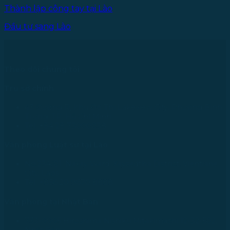
Thành lập công tay tại Lào
Đầu tư sang Lào
Theo dõi chúng tôi
Trụ sở chính
43 Đường R, Khu Đô Thị Lakeview City, Phường Bình
Trưng, TP. Hồ Chí Minh
Tel: +84 28 73000038
Văn phòng Luật sư tại Lào
No.234/01, Naxay Ward, Xaysedtha District, Vientiane
City, Laos
Tel: +856 20 9670 8888
Văn phòng tại Nhật Bản
733-0005 Hiroshima Nishiku Mitakimachi 12-32-502,
Nhật Bản