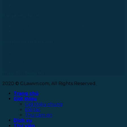
Tel: +81 90 2866 3529
Văn phòng tại Úc
24 Nell Close street, Kanimbla Qld 4870, Australia
Tel: +61 0435112693
Văn phòng tại Đài Loan
No. 27, Alley 6, Lane 41, Yanhe Road, Tucheng District,
New Taipei City
Tel: +886 963 573 473
Theo dõi chúng tôi
2020 © GLawvn.com, All Rights Reserved.
Trang chủ
Giới thiệu
Giới thiệu chung
Đối tác
Thư cảm ơn
Dịch vụ
Thư viện