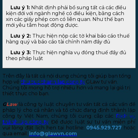
Lưu ý 1:
Nhất định phải bổ sung tất cả các điều
kiện đới với ngành nghề có điều kiện, bằng cách
xin các giấy phép con có liên quan. Như thế bạn
mới yêu tâm hoạt động được.
Lưu ý 2:
Thực hiện nộp các tờ khai báo cáo thuế
hàng quý và báo cáo tài chính năm đầy đủ
Lưu ý 3:
Thực hiện nghĩa vụ đóng thuế đầy đủ
theo pháp luật
Trên đây là tất cả nội dung chúng tôi giúp bạn tổng
hợp về
thu tuc thanh lap cong ty
GLaw tư vấn.
Chúng tôi mong hỗ trợ nhiều hơn và mang lại giá trị
thiết thực cho bạn.
G
Law
là công ty luật chuyên tư vấn tất cả các vấn đề
pháp lý cho cá nhân và tổ chức đang định thành lập
công ty Việt Nam, chúng tôi cung câp các
Dịch vụ
thành lập công ty
. Để được luật sư tư vấn miễn phí
vui lòng đặt lịch hẹn tại hotline:
0945.929.727
hoặc
qua email:
info@glawvn.com