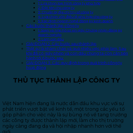
1: Lựa chọn loại hình công ty phù hợp
2: Đặt tên cho công ty
3: Chuẩn bị địa chỉ trụ sở công ty
4: Lựa chọn vốn điều lệ phù hợp cho công ty
5: Xác định ngành nghề đăng ký kinh doanh
Các bước thành lập công ty
1: Soạn và nộp hồ sơ xin giấy Chứng nhận đăng ký
doanh nghiệp
2: Làm con dấu
GIAI ĐOẠN 2: Các bước sau thành lập
Thật sự là nhàm chán và quá nhiều việc phải làm. Sau
khi đã có giấy phép và con dấu chúng ta còn cần tiến
hành tới 6 bước sau:
GIAI ĐOẠN 3: Các quy định trong quá trình công ty
hoạt động
THỦ TỤC THÀNH LẬP CÔNG TY
Việt Nam hiện đang là nước dẫn đầu khu vực với sự
phát triển vượt bật về kinh tế, một trong các yếu tố
góp phần cho việc này là sự bùng nổ về tang trưởng
các công ty được thành lập mới, làm cho thị trường
ngày càng đang dạ và hội nhập nhanh hơn với thế
giới.