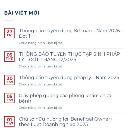
BÀI VIẾT MỚI
Thông báo tuyển dụng Kế toán – Năm 2026 –
27
Th1
Đợt 1
ở
Chức năng bình luận bị tắt
Thông
báo
THÔNG BÁO TUYỂN THỰC TẬP SINH PHÁP
05
tuyển
Th11
LÝ – ĐỢT THÁNG 12/2025
dụng
ở
Chức năng bình luận bị tắt
Kế
THÔNG
toán
BÁO
–
Thông báo tuyển dụng pháp lý – Năm 2025
30
TUYỂN
Năm
Th9
ở
Chức năng bình luận bị tắt
THỰC
2026
Thông
TẬP
–
báo
Giấy phép quảng cáo phòng khám chữa
SINH
05
Đợt
tuyển
Th9
PHÁP
bệnh
1
dụng
LÝ
ở
Chức năng bình luận bị tắt
pháp
–
Giấy
lý
ĐỢT
phép
–
Chủ sở hữu hưởng lợi (Beneficial Owner)
01
THÁNG
quảng
Năm
Th7
theo Luật Doanh nghiệp 2025
12/2025
cáo
2025