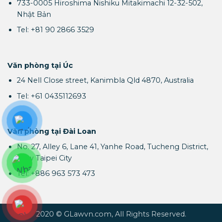
733-0005 Hiroshima Nishiku Mitakimachi 12-32-502,
Nhật Bản
Tel: +81 90 2866 3529
Văn phòng tại Úc
24 Nell Close street, Kanimbla Qld 4870, Australia
Tel: +61 0435112693
Văn phòng tại Đài Loan
No. 27, Alley 6, Lane 41, Yanhe Road, Tucheng District,
New Taipei City
Tel: +886 963 573 473
2020 © GLawvn.com, All Rights Reserved.