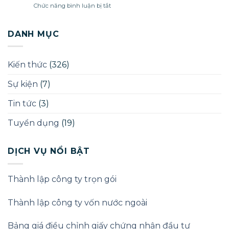
ở
Chức năng bình luận bị tắt
phòng
Chủ
khám
sở
chữa
hữu
DANH MỤC
bệnh
hưởng
lợi
(Beneficial
Kiến thức
(326)
Owner)
theo
Sự kiện
(7)
Luật
Doanh
nghiệp
Tin tức
(3)
2025
Tuyển dụng
(19)
DỊCH VỤ NỔI BẬT
Thành lập công ty trọn gói
Thành lập công ty vốn nước ngoài
Bảng giá điều chỉnh giấy chứng nhận đầu tư