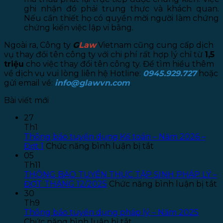
ghi nhận đó phải trung thực và khách quan.
Nếu cần thiết họ có quyền mời người làm chứng
chứng kiến việc lập vi bằng.
Ngoài ra, Công ty
G
Law
Vietnam cũng cung cấp dịch
vụ thay đổi tên công ty với chi phí rất hợp lý chỉ từ
1,5
triệu
cho việc thay đổi tên công ty. Để tìm hiểu thêm
về dịch vụ vui lòng liên hệ Hotline:
0945.929.727
hoặc
gửi email về:
info@glawvn.com
.
Bài viết mới
27
Th1
Thông báo tuyển dụng Kế toán – Năm 2026 –
ở
Đợt 1
Chức năng bình luận bị tắt
Thông
05
báo
Th11
tuyển
THÔNG BÁO TUYỂN THỰC TẬP SINH PHÁP LÝ –
dụng
ở
ĐỢT THÁNG 12/2025
Chức năng bình luận bị tắt
Kế
T
30
toán
B
Th9
–
T
Thông báo tuyển dụng pháp lý – Năm 2025
ở
Năm
T
Chức năng bình luận bị tắt