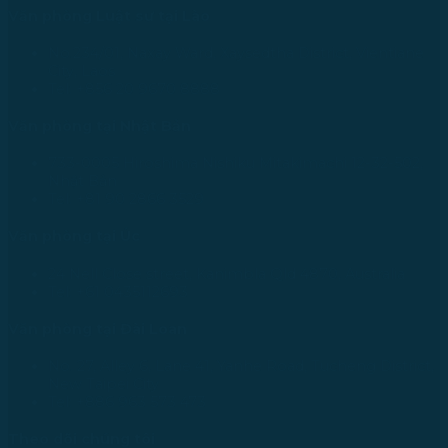
Văn phòng Luật sư tại Lào
No.234/01, Naxay Ward, Xaysedtha District, Vientiane
City, Laos
Tel: +856 20 9670 8888
Văn phòng tại Nhật Bản
733-0005 Hiroshima Nishiku Mitakimachi 12-32-502,
Nhật Bản
Tel: +81 90 2866 3529
Văn phòng tại Úc
24 Nell Close street, Kanimbla Qld 4870, Australia
Tel: +61 0435112693
Văn phòng tại Đài Loan
No. 27, Alley 6, Lane 41, Yanhe Road, Tucheng District,
New Taipei City
Tel: +886 963 573 473
Theo dõi chúng tôi