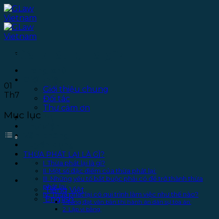
Bỏ
qua
nội
dung
Thừa phát lại là gì?
Trang chủ
Giới thiệu
01
Giới thiệu chung
Th7
Đối tác
Thư cảm ơn
Mục lục
Dịch vụ
Thư viện
Văn phòng
Tuyển dụng
Chính sách bảo mật
THỪA PHÁT LẠI LÀ GÌ?
Liên hệ
I. Thừa phát lại là gì?
II. Một số đặc điểm của thừa phát lại:
III. Những yếu tố bắt buộc phải có để trở thành thừa
Tiếng Việt
phát lại:
Tiếng Việt
IV. Thừa phát lại có qui trình làm việc như thế nào?
English
1. Tống đạt văn bản thi hành án dân sự tòa án:
2. Lập vi bằng: