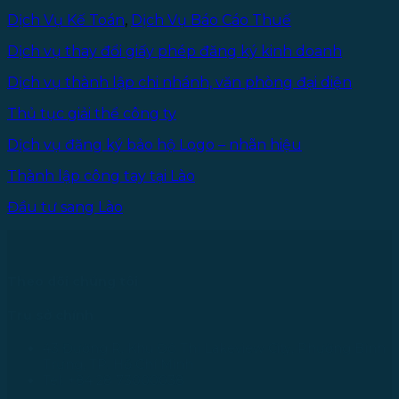
Dịch Vụ Kế Toán
,
Dịch Vụ Báo Cáo Thuế
Dịch vụ thay đổi giấy phép đăng ký kinh doanh
Dịch vụ thành lập chi nhánh, văn phòng đại diện
Thủ tục giải thể công ty
Dịch vụ đăng ký bảo hộ Logo – nhãn hiệu
Thành lập công tay tại Lào
Đầu tư sang Lào
Theo dõi chúng tôi
Trụ sở chính
43 Đường R, Khu Đô Thị Lakeview City, Phường Bình
Trưng, TP. Hồ Chí Minh
Tel: +84 28 73000038