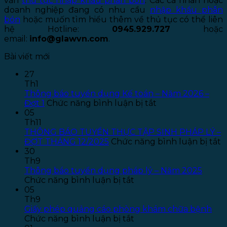
vấn
thủ tục nhập khẩu phân bón
. Các cá nhân hoặc
doanh nghiệp đang có nhu cầu
nhập khẩu phân
bón
hoặc muốn tìm hiểu thêm về thủ tục có thể liên
hệ Hotline:
0945.929.727
hoặc
email:
info@glawvn.com
.
Bài viết mới
27
Th1
Thông báo tuyển dụng Kế toán – Năm 2026 –
ở
Đợt 1
Chức năng bình luận bị tắt
Thông
05
báo
Th11
tuyển
THÔNG BÁO TUYỂN THỰC TẬP SINH PHÁP LÝ –
dụng
ở
ĐỢT THÁNG 12/2025
Chức năng bình luận bị tắt
Kế
T
30
toán
B
Th9
–
T
Thông báo tuyển dụng pháp lý – Năm 2025
ở
Năm
T
Chức năng bình luận bị tắt
Thông
2026
T
05
báo
–
S
Th9
tuyển
Đợt
P
Giấy phép quảng cáo phòng khám chữa bệnh
dụng
ở
1
L
Chức năng bình luận bị tắt