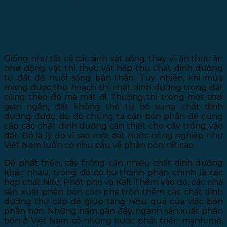
THỦ TỤC NHẬP KHẨU PHÂN BÓN
LÀM NGUYÊN LIỆU
Giống như tất cả các sinh vật sống, thay vì ăn thức ăn
như động vật thì thực vật hấp thụ chất dinh dưỡng
từ đất để nuôi sống bản thân. Tuy nhiên, khi mùa
màng được thu hoạch thì chất dinh dưỡng trong đất
cũng theo đó mà mất đi. Thường thì trong một thời
gian ngắn, đất không thể tự bổ sung chất dinh
dưỡng được, do đó chúng ta cần bón phân để cung
cấp các chất dinh dưỡng cần thiết cho cây trồng vào
đất. Đó là lý do vì sao một đất nước nông nghiệp như
Việt Nam luôn có nhu cầu về phân bón rất cao.
Để phát triển, cây trồng cần nhiều chất dinh dưỡng
khác nhau, trong đó có ba thành phần chính là các
hợp chất Nitơ, Phốt pho và Kali. Thêm vào đó, các nhà
sản xuất phân bón còn pha trộn thêm các chất dinh
dưỡng thứ cấp để giúp tăng hiệu quả của việc bón
phân hơn. Những năm gần đây, ngành sản xuất phân
bón ở Việt Nam có những bước phát triển mạnh mẽ,