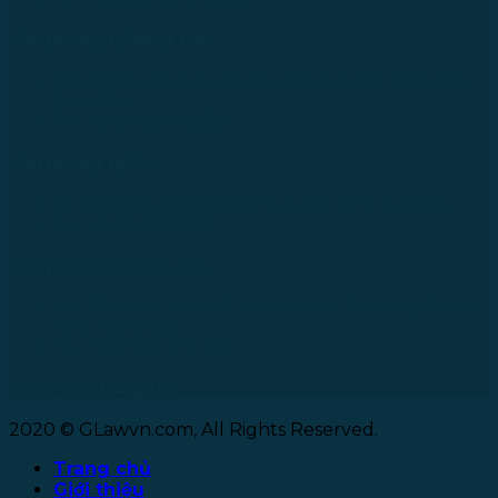
Văn phòng tại Nhật Bản
733-0005 Hiroshima Nishiku Mitakimachi 12-32-502,
Nhật Bản
Tel: +81 90 2866 3529
Văn phòng tại Úc
24 Nell Close street, Kanimbla Qld 4870, Australia
Tel: +61 0435112693
Văn phòng tại Đài Loan
No. 27, Alley 6, Lane 41, Yanhe Road, Tucheng District,
New Taipei City
Tel: +886 963 573 473
Theo dõi chúng tôi
2020 © GLawvn.com, All Rights Reserved.
Trang chủ
Giới thiệu