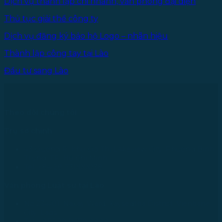
Dịch vụ thành lập chi nhánh, văn phòng đại diện
Thủ tục giải thể công ty
Dịch vụ đăng ký bảo hộ Logo – nhãn hiệu
Thành lập công tay tại Lào
Đầu tư sang Lào
Theo dõi chúng tôi
Trụ sở chính
43 Đường R, Khu Đô Thị Lakeview City, Phường Bình
Trưng, TP. Hồ Chí Minh
Tel: +84 28 73000038
Văn phòng Luật sư tại Lào
No.234/01, Naxay Ward, Xaysedtha District, Vientiane
City, Laos
Tel: +856 20 9670 8888