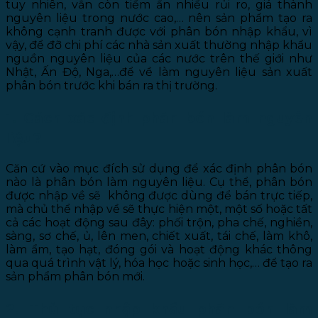
tuy nhiên, vẫn còn tiềm ẩn nhiều rủi ro, giá thành
nguyên liệu trong nước cao,… nên sản phẩm tạo ra
không cạnh tranh được với phân bón nhập khẩu, vì
vậy, để đỡ chi phí các nhà sản xuất thường nhập khẩu
nguồn nguyên liệu của các nước trên thế giới như
Nhật, Ấn Độ, Nga,…để về làm nguyên liệu sản xuất
phân bón trước khi bán ra thị trường.
1. Cách xác định phân bón làm nguyên
liệu?
Căn cứ vào mục đích sử dụng để xác định phân bón
nào là phân bón làm nguyên liệu. Cụ thể, phân bón
được nhập về sẽ không được dùng để bán trực tiếp,
mà chủ thể nhập về sẽ thực hiện một, một số hoặc tất
cả các hoạt động sau đây: phối trộn, pha chế, nghiền,
sàng, sơ chế, ủ, lên men, chiết xuất, tái chế, làm khô,
làm ẩm, tạo hạt, đóng gói và hoạt động khác thông
qua quá trình vật lý, hóa học hoặc sinh học,… để tạo ra
sản phẩm phân bón mới.
2. Thủ tục nhập khẩu phân bón làm