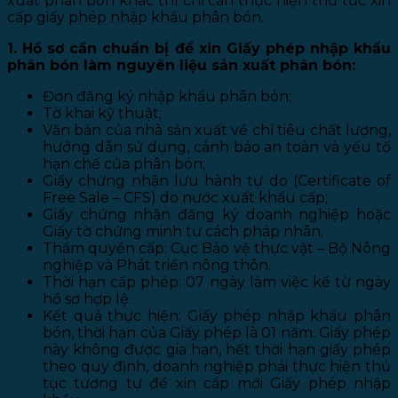
xuất phân bón khác thì chỉ cần thực hiện thủ tục xin
cấp giấy phép nhập khẩu phân bón.
1. Hồ sơ cần chuẩn bị để xin Giấy phép nhập khẩu
phân bón làm nguyên liệu sản xuất phân bón:
Đơn đăng ký nhập khẩu phân bón;
Tờ khai kỹ thuật;
Văn bản của nhà sản xuất về chỉ tiêu chất lượng,
hướng dẫn sử dụng, cảnh báo an toàn và yếu tố
hạn chế của phân bón;
Giấy chứng nhận lưu hành tự do (Certificate of
Free Sale – CFS) do nước xuất khẩu cấp;
Giấy chứng nhận đăng ký doanh nghiệp hoặc
Giấy tờ chứng minh tư cách pháp nhân.
Thẩm quyền cấp: Cục Bảo vệ thực vật – Bộ Nông
nghiệp và Phát triển nông thôn.
Thời hạn cấp phép: 07 ngày làm việc kể từ ngày
hồ sơ hợp lệ.
Kết quả thực hiện: Giấy phép nhập khẩu phân
bón, thời hạn của Giấy phép là 01 năm. Giấy phép
này không được gia hạn, hết thời hạn giấy phép
theo quy định, doanh nghiệp phải thực hiện thủ
tục tương tự để xin cấp mới Giấy phép nhập