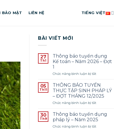
H BẢO MẬT
LIÊN HỆ
TIẾNG VIỆT
BÀI VIẾT MỚI
Thông báo tuyển dụng
27
Th1
Kế toán – Năm 2026 – Đợt
1
ở
Chức năng bình luận bị tắt
Thông
báo
THÔNG BÁO TUYỂN
05
tuyển
Th11
THỰC TẬP SINH PHÁP LÝ
dụng
– ĐỢT THÁNG 12/2025
Kế
ở
Chức năng bình luận bị tắt
toán
THÔNG
–
BÁO
Năm
Thông báo tuyển dụng
30
TUYỂN
2026
Th9
pháp lý – Năm 2025
THỰC
–
ở
Chức năng bình luận bị tắt
TẬP
Đợt