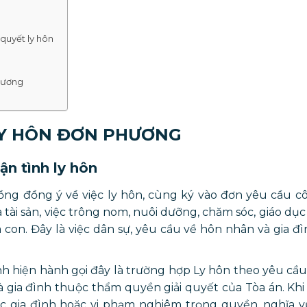
 quyết ly hôn
phương
LY HÔN ĐƠN PHƯƠNG
ận tình ly hôn
ồng đồng ý về việc ly hôn, cùng ký vào đơn yêu cầu 
a tài sản, việc trông nom, nuôi dưỡng, chăm sóc, giáo dục
 con. Đây là việc dân sự, yêu cầu về hôn nhân và gia đ
nh hiện hành gọi đây là trường hợp Ly hôn theo yêu cầ
à gia đình thuộc thẩm quyền giải quyết của Tòa án. Kh
ực gia đình hoặc vi phạm nghiêm trọng quyền, nghĩa v