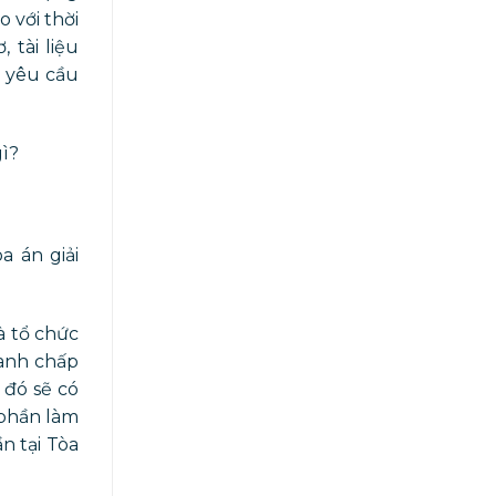
 với thời
 tài liệu
n yêu cầu
gì?
a án giải
à tổ chức
ranh chấp
 đó sẽ có
 phần làm
n tại Tòa