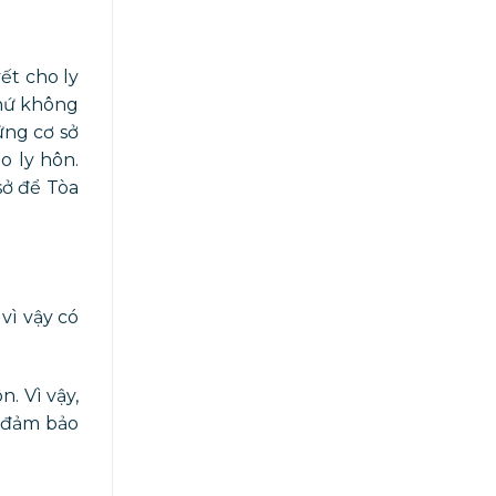
ết cho ly
chứ không
ững cơ sở
o ly hôn.
sở để Tòa
vì vậy có
n. Vì vậy,
ể đảm bảo