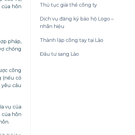
Thủ tục giải thể công ty
h của hôn
Dịch vụ đăng ký bảo hộ Logo –
nhãn hiệu
Thành lập công tay tại Lào
hợp pháp,
 vợ chồng
Đầu tư sang Lào
ược công
g (nếu có
 yêu cầu
ĩa vụ của
h của hôn
hôn.