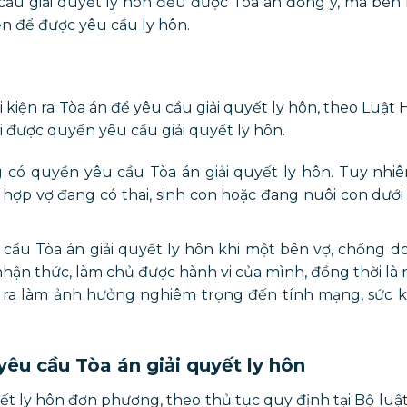
cầu giải quyết ly hôn đều được Tòa án đồng ý, mà bên 
n để được yêu cầu ly hôn.
kiện ra Tòa án để yêu cầu giải quyết ly hôn, theo Luật
i được quyền yêu cầu giải quyết ly hôn.
g có quyền yêu cầu Tòa án giải quyết ly hôn. Tuy nhi
ợp vợ đang có thai, sinh con hoặc đang nuôi con dưới
cầu Tòa án giải quyết ly hôn khi một bên vợ, chồng d
ận thức, làm chủ được hành vi của mình, đồng thời là
y ra làm ảnh hưởng nghiêm trọng đến tính mạng, sức k
 yêu cầu Tòa án giải quyết ly hôn
ết ly hôn đơn phương, theo thủ tục quy định tại Bộ luậ