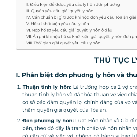
II. Điều kiện để được yêu cầu ly hôn đơn phương
III. Quyền yêu cầu giải quyết ly hôn
IV. Cần chuẩn bị gì trước khi nộp đơn yêu cầu Tòa án giải
V. Hồ sơ khởi kiện yêu cầu ly hôn
VI. Nộp hồ sơ yêu cầu giải quyết ly hôn ở đâu
VII. Án phí khi nộp hồ sơ khởi kiện giải quyết ly hôn đơn 
VIII. Thời gian giải quyết yêu cầu ly hôn
THỦ TỤC 
I. Phân biệt đơn phương ly hôn và thu
Thuận tình ly hôn:
Là trường hợp cả 2 vợ ch
thuận tình ly hôn và đã thỏa thuận về việc chi
cơ sở bảo đảm quyền lợi chính đáng của vợ và
thẩm quyền giải quyết của Tòa án.
Đơn phương ly hôn:
Luật Hôn nhân và Gia đì
bên, theo đó đây là tranh chấp về hôn nhân v
có căn cứ về việc vợ, chồng có hành vi bạo l