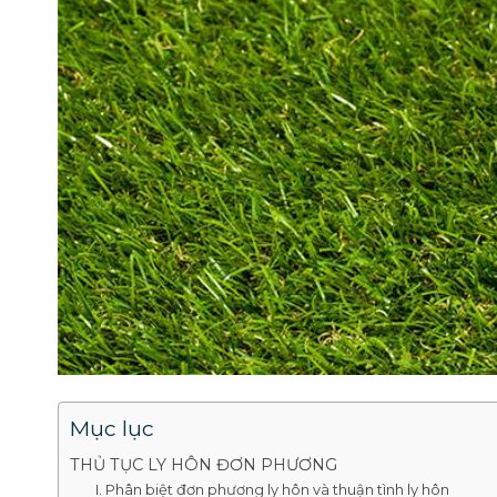
Mục lục
THỦ TỤC LY HÔN ĐƠN PHƯƠNG
I. Phân biệt đơn phương ly hôn và thuận tình ly hôn