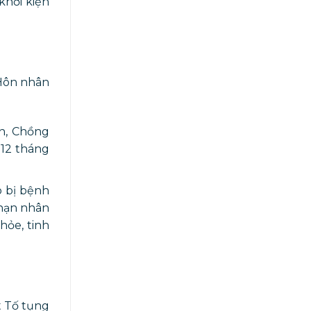
khởi kiện
 Hôn nhân
ên, Chồng
 12 tháng
o bị bệnh
 nạn nhân
hỏe, tinh
t Tố tụng