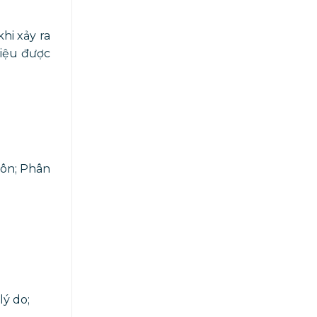
hi xảy ra
liệu được
hôn; Phân
lý do;