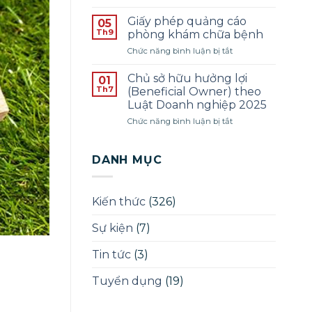
Thông
SINH
1
báo
PHÁP
Giấy phép quảng cáo
05
tuyển
LÝ
Th9
phòng khám chữa bệnh
dụng
–
ở
Chức năng bình luận bị tắt
pháp
ĐỢT
Giấy
lý
THÁNG
phép
–
Chủ sở hữu hưởng lợi
12/2025
01
quảng
Năm
Th7
(Beneficial Owner) theo
cáo
2025
Luật Doanh nghiệp 2025
phòng
ở
Chức năng bình luận bị tắt
khám
Chủ
chữa
sở
bệnh
hữu
DANH MỤC
hưởng
lợi
(Beneficial
Kiến thức
(326)
Owner)
theo
Sự kiện
(7)
Luật
Doanh
nghiệp
Tin tức
(3)
2025
Tuyển dụng
(19)