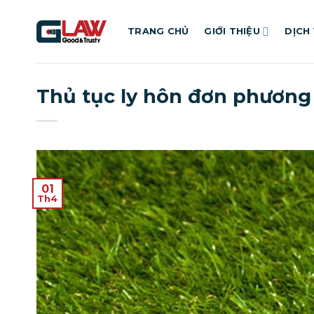
Bỏ
qua
TRANG CHỦ
GIỚI THIỆU
DỊCH
nội
dung
Thủ tục ly hôn đơn phương
01
Th4