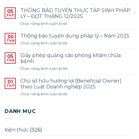
Thông
báo
THÔNG BÁO TUYỂN THỰC TẬP SINH PHÁP
05
tuyển
Th11
LÝ – ĐỢT THÁNG 12/2025
dụng
ở
Chức năng bình luận bị tắt
Kế
THÔNG
toán
BÁO
–
Thông báo tuyển dụng pháp lý – Năm 2025
30
TUYỂN
Năm
Th9
ở
Chức năng bình luận bị tắt
THỰC
2026
Thông
TẬP
–
báo
Giấy phép quảng cáo phòng khám chữa
SINH
05
Đợt
tuyển
Th9
PHÁP
bệnh
1
dụng
LÝ
ở
Chức năng bình luận bị tắt
pháp
–
Giấy
lý
ĐỢT
phép
–
Chủ sở hữu hưởng lợi (Beneficial Owner)
01
THÁNG
quảng
Năm
Th7
theo Luật Doanh nghiệp 2025
12/2025
cáo
2025
ở
Chức năng bình luận bị tắt
phòng
Chủ
khám
sở
chữa
hữu
DANH MỤC
bệnh
hưởng
lợi
(Beneficial
Kiến thức
(326)
Owner)
theo