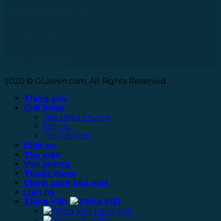
Văn phòng tại Đài Loan
No. 27, Alley 6, Lane 41, Yanhe Road, Tucheng District,
New Taipei City
Tel: +886 963 573 473
Theo dõi chúng tôi
2020 © GLawvn.com, All Rights Reserved.
Trang chủ
Giới thiệu
Giới thiệu chung
Đối tác
Thư cảm ơn
Dịch vụ
Thư viện
Văn phòng
Tuyển dụng
Chính sách bảo mật
Liên hệ
Tiếng Việt
Tiếng Việt
English