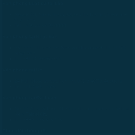
Văn phòng Luật sư tại Lào
No.234/01, Naxay Ward, Xaysedtha District, Vientiane
City, Laos
Tel: +856 20 9670 8888
Văn phòng tại Nhật Bản
733-0005 Hiroshima Nishiku Mitakimachi 12-32-502,
Nhật Bản
Tel: +81 90 2866 3529
Văn phòng tại Úc
24 Nell Close street, Kanimbla Qld 4870, Australia
Tel: +61 0435112693
Văn phòng tại Đài Loan
No. 27, Alley 6, Lane 41, Yanhe Road, Tucheng District,
New Taipei City
Tel: +886 963 573 473
Theo dõi chúng tôi