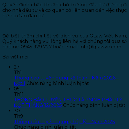
Quyết định chấp thuận chủ trương đầu tư được gửi
cho nhà đầu tư và cơ quan có liên quan đến việc thực
hiện dự án đầu tư.
Để biết thêm chi tiết về dịch vụ của GLaw Việt Nam,
Quý khách hàng vui lòng liên hệ với chúng tôi qua số
hotline: 0945 929 727 hoặc email: info@glawvn.com
Bài viết mới
27
Th1
Thông báo tuyển dụng Kế toán – Năm 2026 –
ở
Đợt 1
Chức năng bình luận bị tắt
Thông
05
báo
Th11
tuyển
THÔNG BÁO TUYỂN THỰC TẬP SINH PHÁP LÝ –
dụng
ở
ĐỢT THÁNG 12/2025
Chức năng bình luận bị tắt
Kế
T
30
toán
B
Th9
–
T
Thông báo tuyển dụng pháp lý – Năm 2025
ở
Năm
T
Chức năng bình luận bị tắt