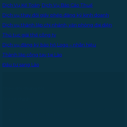
Dịch Vụ Kế Toán
,
Dịch Vụ Báo Cáo Thuế
Dịch vụ thay đổi giấy phép đăng ký kinh doanh
Dịch vụ thành lập chi nhánh, văn phòng đại diện
Thủ tục giải thể công ty
Dịch vụ đăng ký bảo hộ Logo – nhãn hiệu
Thành lập công tay tại Lào
Đầu tư sang Lào
Theo dõi chúng tôi
Trụ sở chính
43 Đường R, Khu Đô Thị Lakeview City, Phường Bình
Trưng, TP. Hồ Chí Minh
Tel: +84 28 73000038