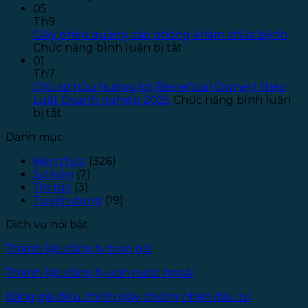
Thông
2026
T
05
báo
–
S
Th9
tuyển
Đợt
P
Giấy phép quảng cáo phòng khám chữa bệnh
dụng
ở
1
L
Chức năng bình luận bị tắt
pháp
Giấy
–
01
lý
phép
Đ
Th7
–
quảng
T
Chủ sở hữu hưởng lợi (Beneficial Owner) theo
Năm
cáo
1
Luật Doanh nghiệp 2025
Chức năng bình luận
ở
2025
phòng
bị tắt
Chủ
khám
Danh mục
sở
chữa
hữu
bệnh
Kiến thức
(326)
hưởng
Sự kiện
(7)
lợi
Tin tức
(3)
(Beneficial
Tuyển dụng
(19)
Owner)
theo
Dịch vụ nổi bật
Luật
Doanh
Thành lập công ty trọn gói
nghiệp
2025
Thành lập công ty vốn nước ngoài
Bảng giá điều chỉnh giấy chứng nhận đầu tư