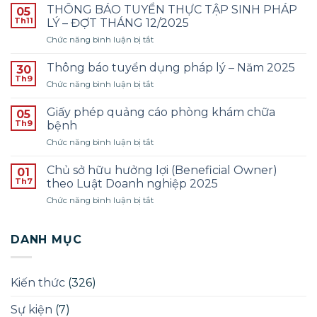
báo
THÔNG BÁO TUYỂN THỰC TẬP SINH PHÁP
05
tuyển
Th11
LÝ – ĐỢT THÁNG 12/2025
dụng
ở
Chức năng bình luận bị tắt
Kế
THÔNG
toán
BÁO
–
Thông báo tuyển dụng pháp lý – Năm 2025
30
TUYỂN
Năm
Th9
ở
Chức năng bình luận bị tắt
THỰC
2026
Thông
TẬP
–
báo
Giấy phép quảng cáo phòng khám chữa
SINH
05
Đợt
tuyển
Th9
PHÁP
bệnh
1
dụng
LÝ
ở
Chức năng bình luận bị tắt
pháp
–
Giấy
lý
ĐỢT
phép
–
Chủ sở hữu hưởng lợi (Beneficial Owner)
01
THÁNG
quảng
Năm
Th7
theo Luật Doanh nghiệp 2025
12/2025
cáo
2025
ở
Chức năng bình luận bị tắt
phòng
Chủ
khám
sở
chữa
hữu
DANH MỤC
bệnh
hưởng
lợi
(Beneficial
Kiến thức
(326)
Owner)
theo
Sự kiện
(7)
Luật