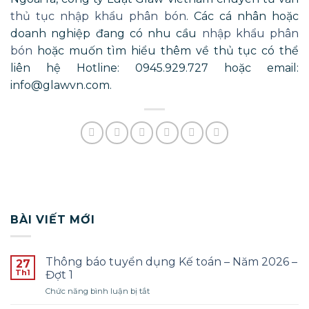
thủ tục nhập khẩu phân bón
. Các cá nhân hoặc
doanh nghiệp đang có nhu cầu
nhập khẩu phân
bón
hoặc muốn tìm hiểu thêm về thủ tục có thể
liên hệ Hotline: 0945.929.727 hoặc email:
info@glawvn.com.
BÀI VIẾT MỚI
Thông báo tuyển dụng Kế toán – Năm 2026 –
27
Th1
Đợt 1
ở
Chức năng bình luận bị tắt
Thông