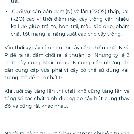
trái.
Cuối vụ: cần bón đạm (N) và lân (P2O5) thấp, kali
(K2O) cao vì thời điểm này, cây trồng cần nhiều
kali để giúp trái to, bón trái, màu sắc đẹp, phẩm
chất tốt mang lại năng suất cao cho cây trồng.
Vào thời kỳ cây còn non thì cây cần nhiều chất N và
P để ra rễ, đâm chồi ra lá thuận lợi. Nhưng tỷ lệ 2
chất này cũng khác nhau. K cũng cần nhưng chỉ
cần cung cấp vừa phải vì cây có thể sử dụng kali
trong đất dễ hơn chất P.
Khi tuổi cây tăng lên thì chất khô cũng tăng lên và
tổng số các chất dinh dưỡng do cây hút cũng thay
đổi và cũng rất khác nhau.
Ngoài ra, công ty Luật Glaw Vietnam chuyên tư vấn