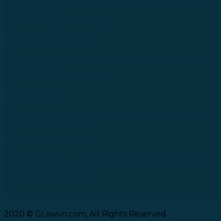
No.234/01, Naxay Ward, Xaysedtha District, Vientiane
City, Laos
Tel: +856 20 9670 8888
Văn phòng tại Nhật Bản
733-0005 Hiroshima Nishiku Mitakimachi 12-32-502,
Nhật Bản
Tel: +81 90 2866 3529
Văn phòng tại Úc
24 Nell Close street, Kanimbla Qld 4870, Australia
Tel: +61 0435112693
Văn phòng tại Đài Loan
No. 27, Alley 6, Lane 41, Yanhe Road, Tucheng District,
New Taipei City
Tel: +886 963 573 473
Theo dõi chúng tôi
2020 © GLawvn.com, All Rights Reserved.