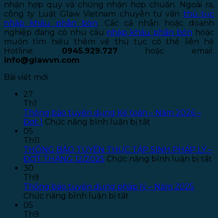
nhận hợp quy và chứng nhận hợp chuẩn. Ngoài ra,
công ty Luật Glaw Vietnam chuyên tư vấn
thủ tục
nhập khẩu phân bón
. Các cá nhân hoặc doanh
nghiệp đang có nhu cầu
nhập khẩu phân bón
hoặc
muốn tìm hiểu thêm về thủ tục có thể liên hệ
Hotline:
0945.929.727
hoặc email:
info@glawvn.com
.
Bài viết mới
27
Th1
Thông báo tuyển dụng Kế toán – Năm 2026 –
ở
Đợt 1
Chức năng bình luận bị tắt
Thông
05
báo
Th11
tuyển
THÔNG BÁO TUYỂN THỰC TẬP SINH PHÁP LÝ –
dụng
ở
ĐỢT THÁNG 12/2025
Chức năng bình luận bị tắt
Kế
T
30
toán
B
Th9
–
T
Thông báo tuyển dụng pháp lý – Năm 2025
ở
Năm
T
Chức năng bình luận bị tắt
Thông
2026
T
05
báo
–
S
Th9