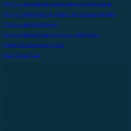
Dịch vụ thay đổi giấy phép đăng ký kinh doanh
Dịch vụ thành lập chi nhánh, văn phòng đại diện
Thủ tục giải thể công ty
Dịch vụ đăng ký bảo hộ Logo – nhãn hiệu
Thành lập công tay tại Lào
Đầu tư sang Lào
Theo dõi chúng tôi
Trụ sở chính
43 Đường R, Khu Đô Thị Lakeview City, Phường Bình
Trưng, TP. Hồ Chí Minh
Tel: +84 28 73000038
Văn phòng Luật sư tại Lào