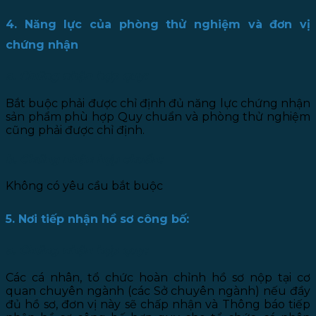
4. Năng lực của phòng thử nghiệm và đơn vị
chứng nhận
a. Chứng nhận hợp quy:
Bắt buộc phải được chỉ định đủ năng lực chứng nhận
sản phẩm phù hợp Quy chuẩn và phòng thử nghiệm
cũng phải được chỉ định.
b. Chứng nhận hợp chuẩn:
Không có yêu cầu bắt buộc
5. Nơi tiếp nhận hồ sơ công bố:
a. Chứng nhận hợp quy:
Các cá nhân, tổ chức hoàn chỉnh hồ sơ nộp tại cơ
quan chuyên ngành (các Sở chuyên ngành) nếu đầy
đủ hồ sơ, đơn vị này sẽ chấp nhận và Thông báo tiếp