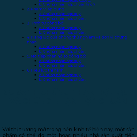
b. Chứng nhận hợp chuẩn là gì?
2. Phạm vi áp dụng
a. Chứng nhận hợp quy:
b. Chứng nhận hợp chuẩn:
3. Trình tự công bố:
a. Chứng nhận hợp quy:
b. Chứng nhận hợp chuẩn:
4. Năng lực của phòng thử nghiệm và đơn vị chứng
nhận
a. Chứng nhận hợp quy:
b. Chứng nhận hợp chuẩn:
5. Nơi tiếp nhận hồ sơ công bố:
a. Chứng nhận hợp quy:
b. Chứng nhận hợp chuẩn:
6. Hiệu lực thi hành:
a. Chứng nhận hợp quy:
b. Chứng nhận hợp chuẩn:
SO SÁNH CHỨNG NHẬN HỢP QUY
VÀ CHỨNG NHẬN HỢP CHUẨN
Với thị trường mở trong nền kinh tế hiện nay, một sản
phẩm có thể do một hoặc nhiều nhà sản xuất tiến