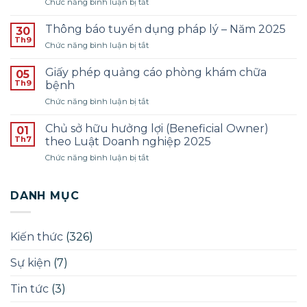
ở
Chức năng bình luận bị tắt
Kế
THÔNG
toán
BÁO
–
Thông báo tuyển dụng pháp lý – Năm 2025
30
TUYỂN
Năm
Th9
ở
Chức năng bình luận bị tắt
THỰC
2026
Thông
TẬP
–
báo
Giấy phép quảng cáo phòng khám chữa
SINH
05
Đợt
tuyển
Th9
PHÁP
bệnh
1
dụng
LÝ
ở
Chức năng bình luận bị tắt
pháp
–
Giấy
lý
ĐỢT
phép
–
Chủ sở hữu hưởng lợi (Beneficial Owner)
01
THÁNG
quảng
Năm
Th7
theo Luật Doanh nghiệp 2025
12/2025
cáo
2025
ở
Chức năng bình luận bị tắt
phòng
Chủ
khám
sở
chữa
hữu
DANH MỤC
bệnh
hưởng
lợi
(Beneficial
Kiến thức
(326)
Owner)
theo
Sự kiện
(7)
Luật
Doanh
nghiệp
Tin tức
(3)
2025