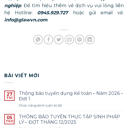
nghiệp
. Để tìm hiểu thêm về dịch vụ vui lòng liên
hệ Hotline:
0945.929.727
hoặc gửi email về:
info@glawvn.com
.
BÀI VIẾT MỚI
Thông báo tuyển dụng Kế toán – Năm 2026 –
27
Th1
Đợt 1
ở
Chức năng bình luận bị tắt
Thông
báo
THÔNG BÁO TUYỂN THỰC TẬP SINH PHÁP
05
tuyển
Th11
LÝ – ĐỢT THÁNG 12/2025
dụng