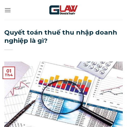
Bỏ
qua
nội
dung
Quyết toán thuế thu nhập doanh
nghiệp là gì?
01
Th4