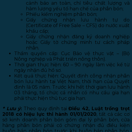
cảnh báo an toàn, chỉ tiêu chất lượng và
hàm lượng yếu tố hạn chế của phân bón;
Phiếu kiểm nghiệm phân bón;
Giấy chứng nhận lưu hành tự do
(Certificate of Free Sale – CFS) do nước xuất
khẩu cấp;
Giấy chứng nhận đăng ký doanh nghiệp
hoặc Giấy tờ chứng minh tư cách pháp
nhân.
Thẩm quyền cấp: Cục Bảo vệ thực vật – (Bộ
Nông nghiệp và Phát triển nông thôn).
Thời gian thực hiện: 60 – 90 ngày làm việc kể từ
ngày nhận đủ hồ sơ.
Kết quả thực hiện: Quyết định công nhận phân
bón lưu hành tại Việt Nam, thời hạn của Quyết
định là 05 năm. Trước khi hết thời gian lưu hành
03 tháng, tổ chức cá nhân có nhu cầu gia hạn
phải thực hiện thủ tục gia hạn.
* Lưu ý
:
Theo quy định tại
Điều 42, Luật trồng trọt
2018 có hiệu lực thi hành 01/01/2020
, tất cả các cơ
sở kinh doanh phân bón gồm đại lý phân bón, cửa
hàng phân bón phải có chứng nhận đủ điều kiện
buôn bán phân bón trước khi buôn bán phân bón.