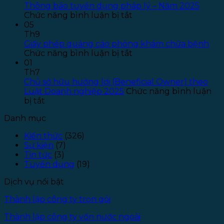
–
T
Thông báo tuyển dụng pháp lý – Năm 2025
ở
Năm
T
Chức năng bình luận bị tắt
Thông
2026
T
05
báo
–
S
Th9
tuyển
Đợt
P
Giấy phép quảng cáo phòng khám chữa bệnh
dụng
ở
1
L
Chức năng bình luận bị tắt
pháp
Giấy
–
01
lý
phép
Đ
Th7
–
quảng
T
Chủ sở hữu hưởng lợi (Beneficial Owner) theo
Năm
cáo
1
Luật Doanh nghiệp 2025
Chức năng bình luận
ở
2025
phòng
bị tắt
Chủ
khám
Danh mục
sở
chữa
hữu
bệnh
Kiến thức
(326)
hưởng
Sự kiện
(7)
lợi
Tin tức
(3)
(Beneficial
Tuyển dụng
(19)
Owner)
theo
Dịch vụ nổi bật
Luật
Doanh
Thành lập công ty trọn gói
nghiệp
2025
Thành lập công ty vốn nước ngoài