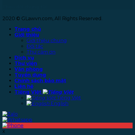
Theo dõi chúng tôi
2020 © GLawvn.com, All Rights Reserved.
Trang chủ
Giới thiệu
Giới thiệu chung
Đối tác
Thư cảm ơn
Dịch vụ
Thư viện
Văn phòng
Tuyển dụng
Chính sách bảo mật
Liên hệ
Tiếng Việt
Tiếng Việt
English
x