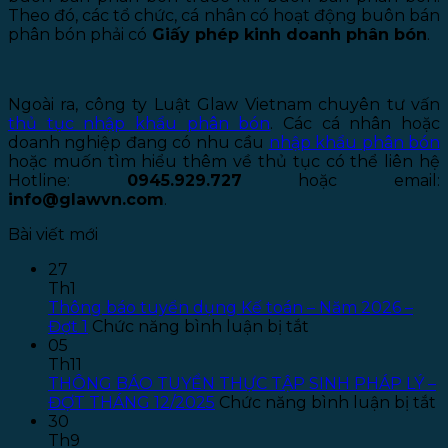
Theo đó, các tổ chức, cá nhân có hoạt động buôn bán
phân bón phải có
Giấy phép kinh doanh phân bón
.
Ngoài ra, công ty Luật Glaw Vietnam chuyên tư vấn
thủ tục nhập khẩu phân bón
. Các cá nhân hoặc
doanh nghiệp đang có nhu cầu
nhập khẩu phân bón
hoặc muốn tìm hiểu thêm về thủ tục có thể liên hệ
Hotline:
0945.929.727
hoặc email:
info@glawvn.com
.
Bài viết mới
27
Th1
Thông báo tuyển dụng Kế toán – Năm 2026 –
ở
Đợt 1
Chức năng bình luận bị tắt
Thông
05
báo
Th11
tuyển
THÔNG BÁO TUYỂN THỰC TẬP SINH PHÁP LÝ –
dụng
ở
ĐỢT THÁNG 12/2025
Chức năng bình luận bị tắt
Kế
T
30
toán
B
Th9