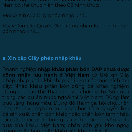
Nam có thể thực hiện theo 02 hình thức:
Một là:
Xin cấp Giấy phép nhập khẩu.
Hai là:
Xin cấp Quyết định công nhận lưu hành phân
bón nhập khẩu.
III/ THỦ TỤC CHI TIẾT CỦA TỪNG HÌNH THỨC
a. Xin cấp Giấy phép nhập khẩu
Doanh nghiệp
nhập khẩu phân bón DAP chưa được
công nhận lưu hành ở Việt Nam
có thể xin Giấy
phép nhập khẩu khi nhập khẩu với các mục đích sau
đây: Nhập khẩu phân bón dùng để khảo nghiệm;
Dùng cho sân thể thao khu vui chơi giải trí; Sử dụng
trong các dự án nước ngoài tại Việt Nam; Dùng làm
quà tặng, hàng mẫu; Dùng để tham gia hội chợ, triển
lãm; Phục vụ nghiên cứu khoa học; Làm nguyên liệu
để sản xuất phân bón khác hoặc phân bón tạm nhập,
tái xuất hoặc phân bón quá cảnh hoặc chuyển khẩu
qua cửa khẩu Việt Nam; phân bón gửi kho ngoại
quan; phân bón nhập khẩu vào khu chế xuất.