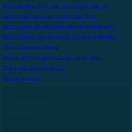
Bảng giá điều chỉnh giấy chứng nhận đầu tư
Dịch Vụ Kế Toán
,
Dịch Vụ Báo Cáo Thuế
Dịch vụ thay đổi giấy phép đăng ký kinh doanh
Dịch vụ thành lập chi nhánh, văn phòng đại diện
Thủ tục giải thể công ty
Dịch vụ đăng ký bảo hộ Logo – nhãn hiệu
Thành lập công tay tại Lào
Đầu tư sang Lào
Theo dõi chúng tôi
Trụ sở chính
43 Đường R, Khu Đô Thị Lakeview City, Phường Bình
Trưng, TP. Hồ Chí Minh