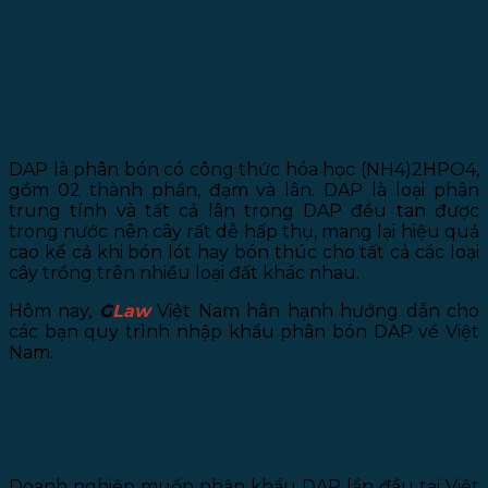
QUY TRÌNH NHẬP KHẨU PHÂN
BÓN DAP
I/ PHÂN BÓN DAP LÀ GÌ?
DAP là phân bón có công thức hóa học (NH4)2HPO4,
gồm 02 thành phần, đạm và lân. DAP là loại phân
trung tính và tất cả lân trong DAP đều tan được
trong nước nên cây rất dễ hấp thụ, mang lại hiệu quả
cao kể cả khi bón lót hay bón thúc cho tất cả các loại
cây trồng trên nhiều loại đất khác nhau.
Hôm nay,
G
Law
Việt Nam hân hạnh hướng dẫn cho
các bạn quy trình nhập khẩu phân bón DAP về Việt
Nam.
II/ QUY TRÌNH NHẬP KHẨU DAP
Doanh nghiệp muốn nhập khẩu DAP lần đầu tại Việt