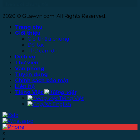
Theo dõi chúng tôi
2020 © GLawvn.com, All Rights Reserved.
Trang chủ
Giới thiệu
Giới thiệu chung
Đối tác
Thư cảm ơn
Dịch vụ
Thư viện
Văn phòng
Tuyển dụng
Chính sách bảo mật
Liên hệ
Tiếng Việt
Tiếng Việt
English
x
x