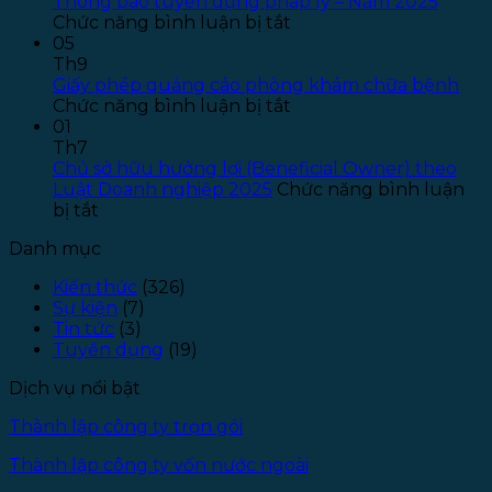
–
T
Thông báo tuyển dụng pháp lý – Năm 2025
ở
Năm
T
Chức năng bình luận bị tắt
Thông
2026
T
05
báo
–
S
Th9
tuyển
Đợt
P
Giấy phép quảng cáo phòng khám chữa bệnh
dụng
ở
1
L
Chức năng bình luận bị tắt
pháp
Giấy
–
01
lý
phép
Đ
Th7
–
quảng
T
Chủ sở hữu hưởng lợi (Beneficial Owner) theo
Năm
cáo
1
Luật Doanh nghiệp 2025
Chức năng bình luận
ở
2025
phòng
bị tắt
Chủ
khám
Danh mục
sở
chữa
hữu
bệnh
Kiến thức
(326)
hưởng
Sự kiện
(7)
lợi
Tin tức
(3)
(Beneficial
Tuyển dụng
(19)
Owner)
theo
Dịch vụ nổi bật
Luật
Doanh
Thành lập công ty trọn gói
nghiệp
2025
Thành lập công ty vốn nước ngoài