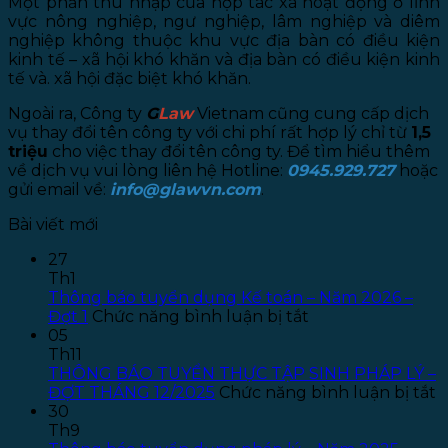
Một phần thu nhập của hợp tác xã hoạt động ở lĩnh
vực nông nghiệp, ngư nghiệp, lâm nghiệp và diêm
nghiệp không thuộc khu vực địa bàn có điều kiện
kinh tế – xã hội khó khăn và địa bàn có điều kiện kinh
tế và. xã hội đặc biệt khó khăn.
Ngoài ra, Công ty
G
Law
Vietnam cũng cung cấp dịch
vụ thay đổi tên công ty với chi phí rất hợp lý chỉ từ
1,5
triệu
cho việc thay đổi tên công ty. Để tìm hiểu thêm
về dịch vụ vui lòng liên hệ Hotline:
0945.929.727
hoặc
gửi email về:
info@glawvn.com
.
Bài viết mới
27
Th1
Thông báo tuyển dụng Kế toán – Năm 2026 –
ở
Đợt 1
Chức năng bình luận bị tắt
Thông
05
báo
Th11
tuyển
THÔNG BÁO TUYỂN THỰC TẬP SINH PHÁP LÝ –
dụng
ở
ĐỢT THÁNG 12/2025
Chức năng bình luận bị tắt
Kế
T
30
toán
B
Th9