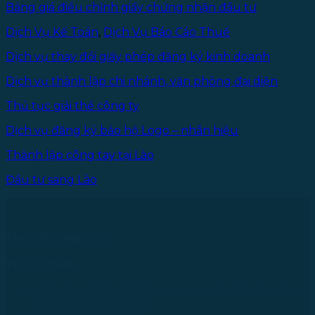
Bảng giá điều chỉnh giấy chứng nhận đầu tư
Dịch Vụ Kế Toán
,
Dịch Vụ Báo Cáo Thuế
Dịch vụ thay đổi giấy phép đăng ký kinh doanh
Dịch vụ thành lập chi nhánh, văn phòng đại diện
Thủ tục giải thể công ty
Dịch vụ đăng ký bảo hộ Logo – nhãn hiệu
Thành lập công tay tại Lào
Đầu tư sang Lào
Theo dõi chúng tôi
Trụ sở chính
43 Đường R, Khu Đô Thị Lakeview City, Phường Bình
Trưng, TP. Hồ Chí Minh