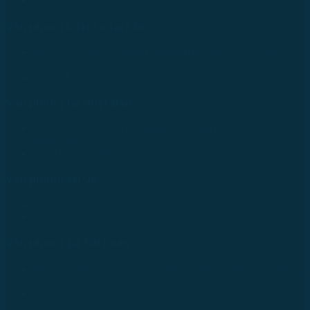
Tel: +84 28 73000038
Văn phòng Luật sư tại Lào
No.234/01, Naxay Ward, Xaysedtha District, Vientiane
City, Laos
Tel: +856 20 9670 8888
Văn phòng tại Nhật Bản
733-0005 Hiroshima Nishiku Mitakimachi 12-32-502,
Nhật Bản
Tel: +81 90 2866 3529
Văn phòng tại Úc
24 Nell Close street, Kanimbla Qld 4870, Australia
Tel: +61 0435112693
Văn phòng tại Đài Loan
No. 27, Alley 6, Lane 41, Yanhe Road, Tucheng District,
New Taipei City
Tel: +886 963 573 473