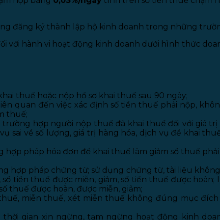
hậm nộp bằng
0,03%/ngày
tính trên số tiền thuế chậm n
ng đăng ký thành lập hộ kinh doanh trong những trườn
ối với hành vi hoạt động kinh doanh dưới hình thức do
hai thuế hoặc nộp hồ sơ khai thuế sau 90 ngày;
ên quan đến việc xác định số tiền thuế phải nộp, không
m thuế;
 trường hợp người nộp thuế đã khai thuế đối với giá tr
 sai về số lượng, giá trị hàng hóa, dịch vụ để khai thu
hợp pháp hóa đơn để khai thuế làm giảm số thuế phải n
hợp pháp chứng từ; sử dụng chứng từ, tài liệu không p
p, số tiền thuế được miễn, giảm, số tiền thuế được hoàn
số thuế được hoàn, được miễn, giảm;
thuế, miễn thuế, xét miễn thuế không đúng mục đích
 thời gian xin ngừng, tạm ngừng hoạt động kinh doa