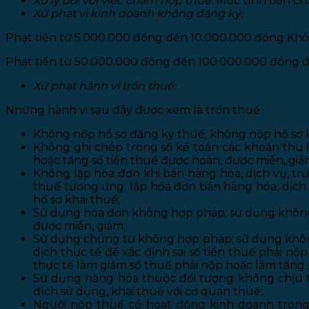
Xử lý đối với việc chậm nộp thuế
:
Mức tính tiền c
Xử phạt vì kinh doanh không đăng ký:
Phạt tiền từ 5.000.000 đồng đến 10.000.000 đồng Khô
Phạt tiền từ 50.000.000 đồng đến 100.000.000 đồng đ
Xử phạt hành vi trốn thuế:
Những hành vi sau đây được xem là trốn thuế:
Không nộp hồ sơ đăng ký thuế; không nộp hồ sơ k
Không ghi chép trong sổ kế toán các khoản thu li
hoặc tăng số tiền thuế được hoàn, được miễn, giả
Không lập hóa đơn khi bán hàng hóa, dịch vụ, trừ
thuế tương ứng; lập hóa đơn bán hàng hóa, dịch vụ
hồ sơ khai thuế;
Sử dụng hóa đơn không hợp pháp; sử dụng không 
được miễn, giảm;
Sử dụng chứng từ không hợp pháp; sử dụng không 
dịch thực tế để xác định sai số tiền thuế phải nộ
thực tế làm giảm số thuế phải nộp hoặc làm tăng 
Sử dụng hàng hóa thuộc đối tượng không chịu 
đích sử dụng, khai thuế với cơ quan thuế;
Người nộp thuế có hoạt động kinh doanh trong