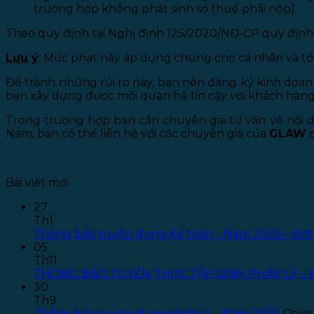
trường hợp không phát sinh số thuế phải nộp).
Theo quy định tại Nghị định 125/2020/NĐ-CP quy định
Lưu ý
: Mức phạt này áp dụng chung cho cá nhân và tổ 
Để tránh những rủi ro này, bạn nên đăng ký kinh doanh
bạn xây dựng được mối quan hệ tin cậy với khách hàng
Trong trường hợp bạn cần chuyên gia tư vấn về nội d
Nam, bạn có thể liên hệ với các chuyên gia của
GLAW
đ
Bài viết mới
27
Th1
Thông báo tuyển dụng Kế toán – Năm 2026 – Đợt
05
Th11
THÔNG BÁO TUYỂN THỰC TẬP SINH PHÁP LÝ – 
30
Th9
Thông báo tuyển dụng pháp lý – Năm 2025
Chức 