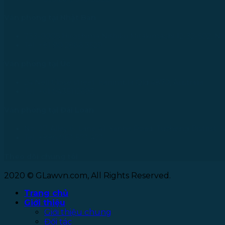
Văn phòng tại Nhật Bản
733-0005 Hiroshima Nishiku Mitakimachi 12-32-502, N
Tel: +81 90 2866 3529
Văn phòng tại Úc
24 Nell Close street, Kanimbla Qld 4870, Australia
Tel: +61 0435112693
Văn phòng tại Đài Loan
No. 27, Alley 6, Lane 41, Yanhe Road, Tucheng District, 
Tel: +886 963 573 473
Theo dõi chúng tôi
2020 © GLawvn.com, All Rights Reserved.
Trang chủ
Giới thiệu
Giới thiệu chung
Đối tác