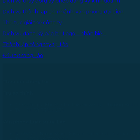
Dịch vụ thay đổi giấy phép đăng ký kinh doanh
Dịch vụ thành lập chi nhánh, văn phòng đại diện
Thủ tục giải thể công ty
Dịch vụ đăng ký bảo hộ Logo – nhãn hiệu
Thành lập công tay tại Lào
Đầu tư sang Lào
Theo dõi chúng tôi
Trụ sở chính
43 Đường R, Khu Đô Thị Lakeview City, Phường Bình T
Tel: +84 28 73000038
Văn phòng Luật sư tại Lào
No.234/01, Naxay Ward, Xaysedtha District, Vientiane Cit
Tel: +856 20 9670 8888