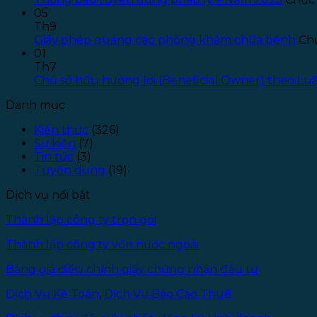
05
Th9
Giấy phép quảng cáo phòng khám chữa bệnh
Chứ
01
Th7
Chủ sở hữu hưởng lợi (Beneficial Owner) theo L
Danh mục
Kiến thức
(326)
Sự kiện
(7)
Tin tức
(3)
Tuyển dụng
(19)
Dịch vụ nổi bật
Thành lập công ty trọn gói
Thành lập công ty vốn nước ngoài
Bảng giá điều chỉnh giấy chứng nhận đầu tư
Dịch Vụ Kế Toán
,
Dịch Vụ Báo Cáo Thuế