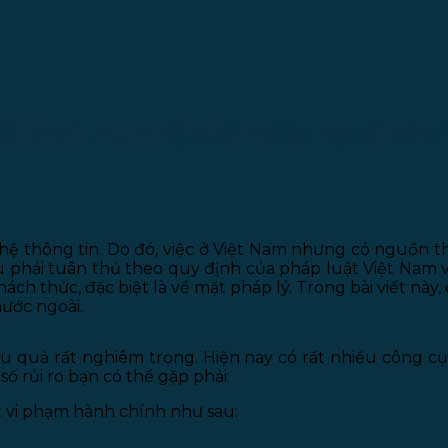
ê khai thu nhập từ nước ngoài vào
ghệ thông tin. Do đó, việc ở Việt Nam nhưng có nguồn 
ều phải tuân thủ theo quy định của pháp luật Việt Nam 
hách thức, đặc biệt là về mặt pháp lý. Trong bài viết này
nước ngoài.
ậu quả rất nghiêm trọng. Hiện nay có rất nhiều công 
số rủi ro bạn có thể gặp phải:
ạt vi phạm hành chính như sau: