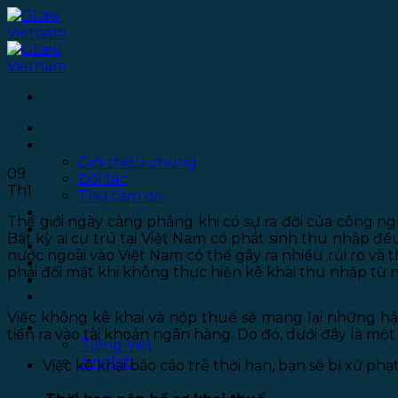
Bỏ
qua
nội
dung
Những rủi ro gặp phải khi không k
Trang chủ
Giới thiệu
Giới thiệu chung
09
Đối tác
Th1
Thư cảm ơn
Dịch vụ
Thế giới ngày càng phẳng khi có sự ra đời của công n
Thư viện
Bất kỳ ai cư trú tại Việt Nam có phát sinh thu nhập đ
Văn phòng
nước ngoài vào Việt Nam có thể gây ra nhiều rủi ro và t
Tuyển dụng
phải đối mặt khi không thực hiện kê khai thu nhập từ 
Chính sách bảo mật
Liên hệ
Việc không kê khai và nộp thuế sẽ mang lại những h
Tiếng Việt
tiền ra vào tài khoản ngân hàng. Do đó, dưới đây là một 
Tiếng Việt
English
Việc kê khai báo cáo trễ thời hạn, bạn sẽ bị xử ph