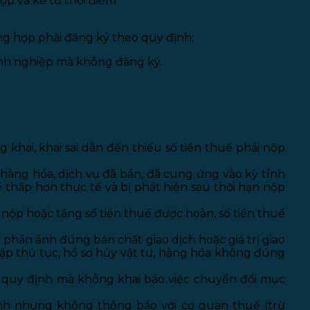
ộp và kể từ thời điểm
g hợp phải đăng ký theo quy định;
anh nghiệp mà không đăng ký.
 khai, khai sai dẫn đến thiếu số tiền thuế phải nộp
ị hàng hóa, dịch vụ đã bán, đã cung ứng vào kỳ tính
ế thấp hơn thực tế và bị phát hiện sau thời hạn nộp
ộp hoặc tăng số tiền thuế được hoàn, số tiền thuế
hản ánh đúng bản chất giao dịch hoặc giá trị giao
; lập thủ tục, hồ sơ hủy vật tư, hàng hóa không đúng
 quy định mà không khai báo việc chuyển đổi mục
nh nhưng không thông báo với cơ quan thuế (trừ