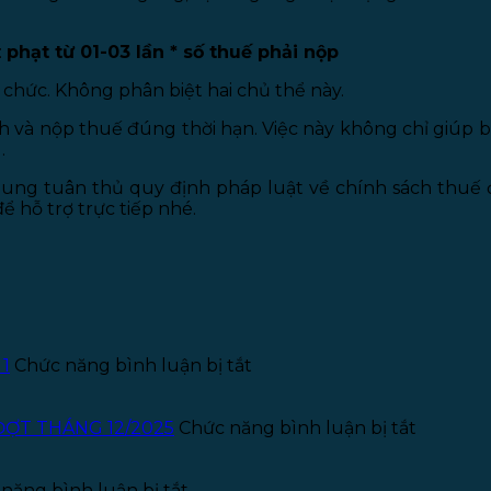
:
phạt từ 01-03 lần * số thuế phải nộp
chức. Không phân biệt hai chủ thể này.
 và nộp thuế đúng thời hạn. Việc này không chỉ giúp bạ
.
ung tuân thủ quy định pháp luật về chính sách thuế đố
ể hỗ trợ trực tiếp nhé.
ở
 1
Chức năng bình luận bị tắt
Thông
báo
tuyển
ở
ĐỢT THÁNG 12/2025
Chức năng bình luận bị tắt
dụng
THÔNG
Kế
BÁO
ở
toán
TUYỂN
năng bình luận bị tắt