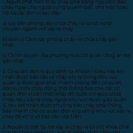
1. Người phát hiện thấy cháy phải bằng mọi cách báo
cháy ngay cho người xung quanh biết, cho một hoặc
tất cả các đơn vị sau đây:
a) Đội dân phòng, đội chữa cháy tại cơ sở, cơ sở
chuyên ngành nơi xảy ra cháy.
b) Đơn vị Cảnh sát phòng cháy và chữa cháy gần
nhất.
c) Chính quyền địa phương hoặc cơ quan công an nơi
gần nhất.
2. Cơ quan, đơn vị quy định tại khoản 1 Điều này khi
nhận được báo cáo về cháy xảy ra trong khu vực
quản lý được giao phải nhanh chóng đến cơ quan,
đơn vị chữa cháy, đồng thời thông báo cho các cơ
quan, đơn vị cần thiết khác để được trợ giúp chữa
cháy; nếu xảy ra cháy ngoài khu vực được giao quản
lý, sau khi nhận được chuông báo cháy phải thông
báo nhanh cho cơ quan, đơn vị quản lý khu vực xảy ra
cháy để xử lý và báo cáo cấp trên.
3. Người có mặt tại nơi xảy ra cháy và có sức khỏe phải
tìm mọi biện pháp cứu người, ngăn chặn cháy lan,