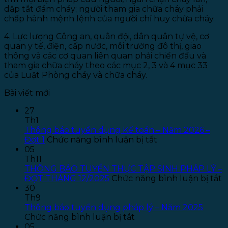
dập tắt đám cháy; người tham gia chữa cháy phải
chấp hành mệnh lệnh của người chỉ huy chữa cháy.
4. Lực lượng Công an, quân đội, dân quân tự vệ, cơ
quan y tế, điện, cấp nước, môi trường đô thị, giao
thông và các cơ quan liên quan phải chiến đấu và
tham gia chữa cháy theo các mục 2, 3 và 4 mục 33
của Luật Phòng cháy và chữa cháy.
Bài viết mới
27
Th1
Thông báo tuyển dụng Kế toán – Năm 2026 –
ở
Đợt 1
Chức năng bình luận bị tắt
Thông
05
báo
Th11
tuyển
THÔNG BÁO TUYỂN THỰC TẬP SINH PHÁP LÝ –
dụng
ở
ĐỢT THÁNG 12/2025
Chức năng bình luận bị tắt
Kế
T
30
toán
B
Th9
–
T
Thông báo tuyển dụng pháp lý – Năm 2025
ở
Năm
T
Chức năng bình luận bị tắt
Thông
2026
T
05