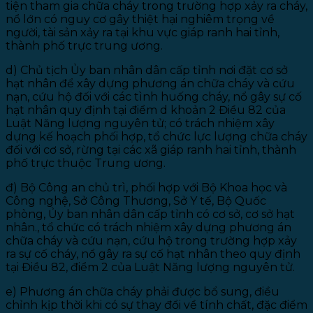
tiện tham gia chữa cháy trong trường hợp xảy ra cháy,
nổ lớn có nguy cơ gây thiệt hại nghiêm trọng về
người, tài sản xảy ra tại khu vực giáp ranh hai tỉnh,
thành phố trực trung ương.
d) Chủ tịch Ủy ban nhân dân cấp tỉnh nơi đặt cơ sở
hạt nhân để xây dựng phương án chữa cháy và cứu
nạn, cứu hộ đối với các tình huống cháy, nổ gây sự cố
hạt nhân quy định tại điểm d khoản 2 Điều 82 của
Luật Năng lượng nguyên tử; có trách nhiệm xây
dựng kế hoạch phối hợp, tổ chức lực lượng chữa cháy
đối với cơ sở, rừng tại các xã giáp ranh hai tỉnh, thành
phố trực thuộc Trung ương.
đ) Bộ Công an chủ trì, phối hợp với Bộ Khoa học và
Công nghệ, Sở Công Thương, Sở Y tế, Bộ Quốc
phòng, Ủy ban nhân dân cấp tỉnh có cơ sở, cơ sở hạt
nhân., tổ chức có trách nhiệm xây dựng phương án
chữa cháy và cứu nạn, cứu hộ trong trường hợp xảy
ra sự cố cháy, nổ gây ra sự cố hạt nhân theo quy định
tại Điều 82, điểm 2 của Luật Năng lượng nguyên tử.
e) Phương án chữa cháy phải được bổ sung, điều
chỉnh kịp thời khi có sự thay đổi về tính chất, đặc điểm