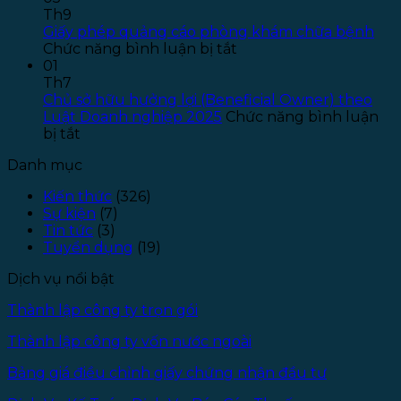
báo
–
S
Th9
tuyển
Đợt
P
Giấy phép quảng cáo phòng khám chữa bệnh
dụng
ở
1
L
Chức năng bình luận bị tắt
pháp
Giấy
–
01
lý
phép
Đ
Th7
–
quảng
T
Chủ sở hữu hưởng lợi (Beneficial Owner) theo
Năm
cáo
1
Luật Doanh nghiệp 2025
Chức năng bình luận
ở
2025
phòng
bị tắt
Chủ
khám
Danh mục
sở
chữa
hữu
bệnh
Kiến thức
(326)
hưởng
Sự kiện
(7)
lợi
Tin tức
(3)
(Beneficial
Tuyển dụng
(19)
Owner)
theo
Dịch vụ nổi bật
Luật
Doanh
Thành lập công ty trọn gói
nghiệp
2025
Thành lập công ty vốn nước ngoài
Bảng giá điều chỉnh giấy chứng nhận đầu tư