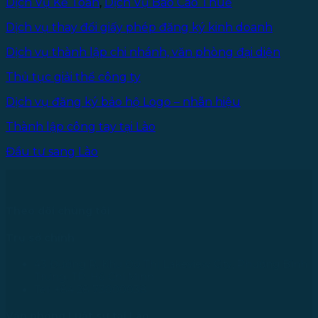
Dịch Vụ Kế Toán
,
Dịch Vụ Báo Cáo Thuế
Dịch vụ thay đổi giấy phép đăng ký kinh doanh
Dịch vụ thành lập chi nhánh, văn phòng đại diện
Thủ tục giải thể công ty
Dịch vụ đăng ký bảo hộ Logo – nhãn hiệu
Thành lập công tay tại Lào
Đầu tư sang Lào
Theo dõi chúng tôi
Trụ sở chính
43 Đường R, Khu Đô Thị Lakeview City, Phường Bình
Trưng, TP. Hồ Chí Minh
Tel: +84 28 73000038
Văn phòng Luật sư tại Lào