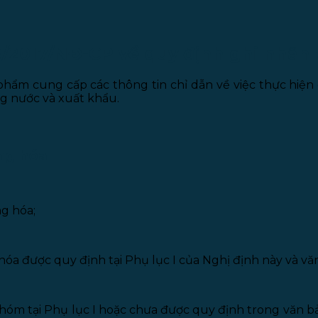
3/2017/NĐ-CP về quy định ghi nhãn
ẩm cung cấp các thông tin chỉ dẫn về việc thực hiện g
g nước và xuất khẩu.
àng hóa
ng hóa;
 hóa được quy định tại Phụ lục I của Nghị định này và v
hóm tại Phụ lục I hoặc chưa được quy định trong văn b