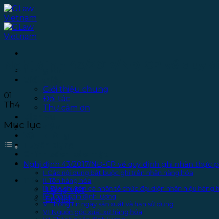
Bỏ
qua
nội
dung
Nghị định 43/2017/NĐ-CP về quy 
Trang chủ
Giới thiệu
Giới thiệu chung
01
Đối tác
Th4
Thư cảm ơn
Dịch vụ
Mục lục
Thư viện
Văn phòng
Tuyển dụng
Chính sách bảo mật
Liên hệ
Nghị định 43/2017/NĐ-CP về quy định ghi nhãn thực
I. Các nội dung bắt buộc ghi trên nhãn hàng hóa
Tiếng Việt
II. Tên hàng hóa
III. Địa chỉ, tên cá nhân tổ chức đại diện nhãn hiệu hàng
Tiếng Việt
IV. Thông tin định lượng
English
V. Thông tin ngày sản xuất và hạn sử dụng
VI. Nguồn gốc xuất xứ hàng hóa