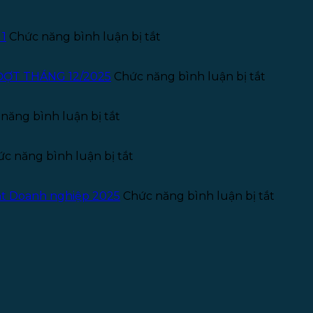
ở
 1
Chức năng bình luận bị tắt
Thông
báo
tuyển
ở
ĐỢT THÁNG 12/2025
Chức năng bình luận bị tắt
dụng
THÔNG
Kế
BÁO
ở
toán
TUYỂN
năng bình luận bị tắt
Thông
–
THỰC
báo
Năm
TẬP
tuyển
ở
2026
SINH
c năng bình luận bị tắt
dụng
Giấy
–
PHÁP
pháp
phép
Đợt
LÝ
lý
quảng
1
–
ở
uật Doanh nghiệp 2025
Chức năng bình luận bị tắt
–
cáo
ĐỢT
Chủ
Năm
phòng
THÁNG
sở
2025
khám
12/2025
hữu
chữa
hưởng
bệnh
lợi
(Benefi
Owner
theo