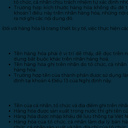
tổ chức, cá nhân chịu trách nhiệm tự xác định nhó
Trường hợp kích thước hàng hóa không đủ để thể 
khoản 1 điều này trên nhãn hàng hóa, những nội d
ra nơi ghi các nội dung đó.
Đối với hàng hóa là trang thiết bị y tế, việc thực hiện
II. Tên hàng hóa
Tên hàng hóa phải ở vị trí dễ thấy, dễ đọc trên
dung bắt buộc khác trên nhãn hàng hoá.
Tên hàng hóa ghi trên nhãn do tổ chức, cá nhân
hàng hóa.
Trường hợp tên của thành phần được sử dụng làm
định tại khoản 4 Điều 13 của Nghị định này.
III. Địa chỉ, tên cá nhân tổ chức đại diện
Tên của cá nhân, tổ chức và địa điểm ghi trên nhã
Hàng hóa được sản xuất trong nước thì ghi tên của
Hàng hóa được nhập khẩu để lưu thông tại Việt N
Hàng hóa của tổ chức, cá nhân làm đại lý bán h
chức, cá nhân sản xuất và tên, địa chỉ của tổ chức