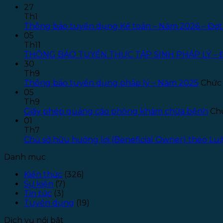
27
Th1
Thông báo tuyển dụng Kế toán – Năm 2026 – Đợt
05
Th11
THÔNG BÁO TUYỂN THỰC TẬP SINH PHÁP LÝ – 
30
Th9
Thông báo tuyển dụng pháp lý – Năm 2025
Chức 
05
Th9
Giấy phép quảng cáo phòng khám chữa bệnh
Chứ
01
Th7
Chủ sở hữu hưởng lợi (Beneficial Owner) theo L
Danh mục
Kiến thức
(326)
Sự kiện
(7)
Tin tức
(3)
Tuyển dụng
(19)
Dịch vụ nổi bật