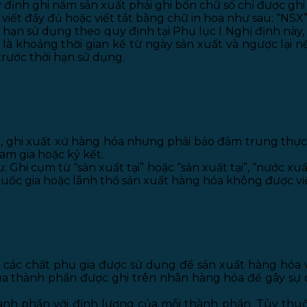
định ghi năm sản xuất phải ghi bốn chữ số chỉ được ghi 
viết đầy đủ hoặc viết tắt bằng chữ in hoa như sau: “NSX”
 hạn sử dụng theo quy định tại Phụ lục I Nghị định này
 là khoảng thời gian kể từ ngày sản xuất và ngược lại 
trước thời hạn sử dụng.
h, ghi xuất xứ hàng hóa nhưng phải bảo đảm trung thực
am gia hoặc ký kết.
hi cụm từ “sản xuất tại” hoặc “sản xuất tại”, “nước xuất
uốc gia hoặc lãnh thổ sản xuất hàng hóa không được viế
m các chất phụ gia được sử dụng để sản xuất hàng hóa 
a thành phần được ghi trên nhãn hàng hóa để gây sự c
hành phần với định lượng của mỗi thành phần. Tùy thuộ