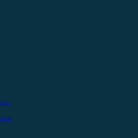
định ghi nhãn thực phẩm
 phẩm
 hóa đó