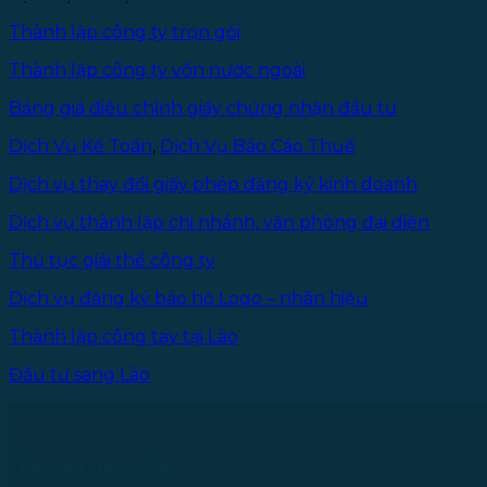
Thành lập công ty trọn gói
Thành lập công ty vốn nước ngoài
Bảng giá điều chỉnh giấy chứng nhận đầu tư
Dịch Vụ Kế Toán
,
Dịch Vụ Báo Cáo Thuế
Dịch vụ thay đổi giấy phép đăng ký kinh doanh
Dịch vụ thành lập chi nhánh, văn phòng đại diện
Thủ tục giải thể công ty
Dịch vụ đăng ký bảo hộ Logo – nhãn hiệu
Thành lập công tay tại Lào
Đầu tư sang Lào
Theo dõi chúng tôi