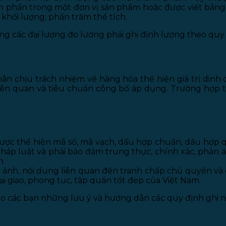
 phần trong một đơn vị sản phẩm hoặc được viết bằng mộ
m khối lượng; phần trăm thể tích.
 các đại lượng đo lường phải ghi định lượng theo quy 
nhân chịu trách nhiệm về hàng hóa thể hiện giá trị din
ên quan và tiêu chuẩn công bố áp dụng. Trường hợp thể 
được thể hiện mã số, mã vạch, dấu hợp chuẩn, dấu hợp 
pháp luật và phải bảo đảm trung thực, chính xác, phản
n.
ảnh, nội dung liên quan đến tranh chấp chủ quyền và
oại giao, phong tục, tập quán tốt đẹp của Việt Nam.
o các bạn những lưu ý và hướng dẫn các quy định ghi nh