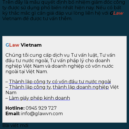
Trên đây là mẫu quyết định bổ nhiệm giám đốc công
ty được sử dụng phổ biến nhất hiện nay. Nếu có bất
kỳ thắc mắc gì cần giải đáp vui lòng liên hệ với
G
Law
Vietnam để được tư vấn thêm.
G
Law
Vietnam
Chúng tôi cung cấp dịch vụ Tư vấn luật, Tư vấn
đầu tư nước ngoài, Tư vấn pháp lý cho doanh
nghiệp Việt Nam và doanh nghiệp có vốn nước
ngoài tại Việt Nam.
–
Thành lập công ty có vốn đầu tư nước ngoài
–
Thành lập công ty
,
thành lập doanh nghiệp
Việt
Nam
–
Làm giấy phép kinh doanh
Hotline:
0945 929 727
Email:
info@glawvn.com
Bài viết mới