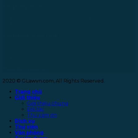
Văn phòng tại Úc
24 Nell Close street, Kanimbla Qld 4870, Australia
Tel: +61 0435112693
Văn phòng tại Đài Loan
No. 27, Alley 6, Lane 41, Yanhe Road, Tucheng District,
New Taipei City
Tel: +886 963 573 473
Theo dõi chúng tôi
2020 © GLawvn.com, All Rights Reserved.
Trang chủ
Giới thiệu
Giới thiệu chung
Đối tác
Thư cảm ơn
Dịch vụ
Thư viện
Văn phòng