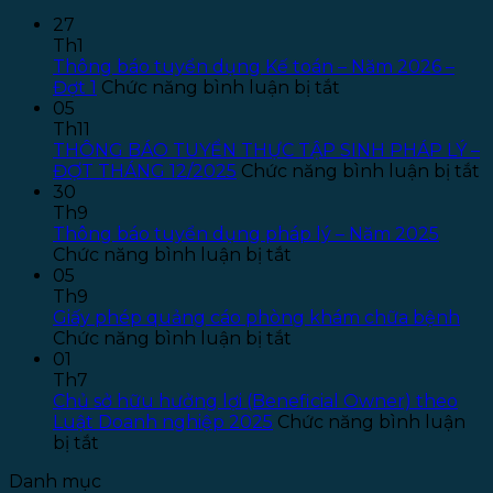
27
Th1
Thông báo tuyển dụng Kế toán – Năm 2026 –
ở
Đợt 1
Chức năng bình luận bị tắt
Thông
05
báo
Th11
tuyển
THÔNG BÁO TUYỂN THỰC TẬP SINH PHÁP LÝ –
dụng
ở
ĐỢT THÁNG 12/2025
Chức năng bình luận bị tắt
Kế
T
30
toán
B
Th9
–
T
Thông báo tuyển dụng pháp lý – Năm 2025
ở
Năm
T
Chức năng bình luận bị tắt
Thông
2026
T
05
báo
–
S
Th9
tuyển
Đợt
P
Giấy phép quảng cáo phòng khám chữa bệnh
dụng
ở
1
L
Chức năng bình luận bị tắt
pháp
Giấy
–
01
lý
phép
Đ
Th7
–
quảng
T
Chủ sở hữu hưởng lợi (Beneficial Owner) theo
Năm
cáo
1
Luật Doanh nghiệp 2025
Chức năng bình luận
ở
2025
phòng
bị tắt
Chủ
khám
Danh mục
sở
chữa