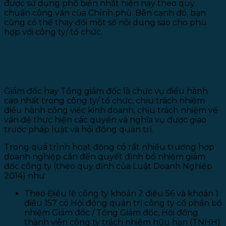
được sử dụng phổ biến nhất hiện nay theo quy
chuẩn công văn của Chính phủ. Bên cạnh đó, bạn
cũng có thể thay đổi một số nội dung sao cho phù
hợp với công ty/ tổ chức.
MẪU QUYẾT ĐỊNH BỔ NHIỆM
GIÁM ĐỐC CÔNG TY
Giám đốc hay Tổng giám đốc là chức vụ điều hành
cao nhất trong công ty/ tổ chức, chịu trách nhiệm
điều hành công việc kinh doanh, chịu trách nhiệm về
vấn đề thực hiện các quyền và nghĩa vụ được giao
trước pháp luật và hội đồng quản trị.
Trong quá trình hoạt động có rất nhiều trường hợp
doanh nghiệp cần đến quyết định bổ nhiệm giám
đốc công ty (theo quy định của Luật Doanh Nghiệp
2014) như:
Theo Điều lệ công ty khoản 2 điều 56 và khoản 1
điều 157 có Hội đồng quản trị công ty cổ phần bổ
nhiệm Giám đốc / Tổng Giám đốc, Hội đồng
thành viên công ty trách nhiệm hữu hạn (TNHH)