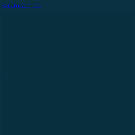
Đầu tư sang Lào
Theo dõi chúng tôi
Trụ sở chính
43 Đường R, Khu Đô Thị Lakeview City, Phường Bình
Trưng, TP. Hồ Chí Minh
Tel: +84 28 73000038
Văn phòng Luật sư tại Lào
No.234/01, Naxay Ward, Xaysedtha District, Vientiane
City, Laos
Tel: +856 20 9670 8888
Văn phòng tại Nhật Bản
733-0005 Hiroshima Nishiku Mitakimachi 12-32-502,
Nhật Bản
Tel: +81 90 2866 3529