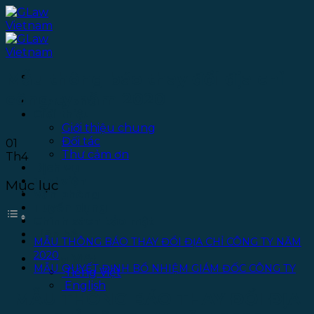
Bỏ
qua
nội
dung
Mẫu thông báo thay đổi địa chỉ
công ty năm 2020
Trang chủ
Giới thiệu
Giới thiệu chung
Đối tác
01
Thư cảm ơn
Th4
Dịch vụ
Thư viện
Mục lục
Văn phòng
Tuyển dụng
Chính sách bảo mật
Liên hệ
MẪU THÔNG BÁO THAY ĐỔI ĐỊA CHỈ CÔNG TY NĂM
2020
Tiếng Việt
MẪU QUYẾT ĐỊNH BỔ NHIỆM GIÁM ĐỐC CÔNG TY
Tiếng Việt
English
MẪU THÔNG BÁO THAY ĐỔI ĐỊA