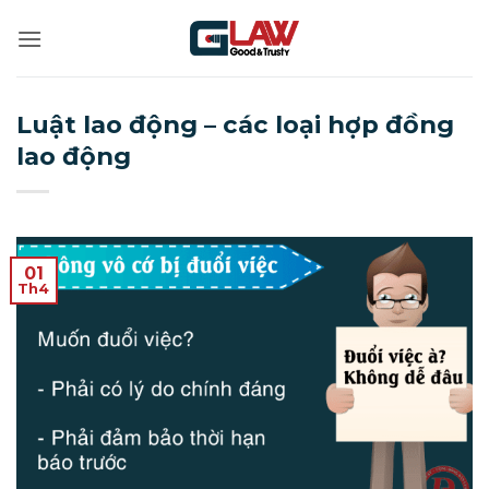
Bỏ
qua
nội
dung
Luật lao động – các loại hợp đồng
lao động
01
Th4