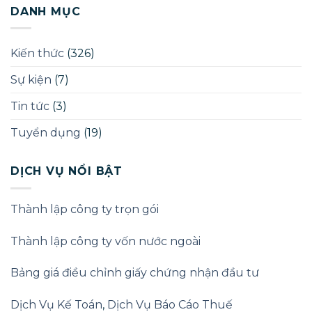
hữu
DANH MỤC
bệnh
hưởng
lợi
(Beneficial
Kiến thức
(326)
Owner)
theo
Sự kiện
(7)
Luật
Doanh
nghiệp
Tin tức
(3)
2025
Tuyển dụng
(19)
DỊCH VỤ NỔI BẬT
Thành lập công ty trọn gói
Thành lập công ty vốn nước ngoài
Bảng giá điều chỉnh giấy chứng nhận đầu tư
Dịch Vụ Kế Toán
,
Dịch Vụ Báo Cáo Thuế