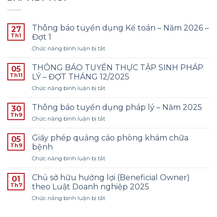
Thông báo tuyển dụng Kế toán – Năm 2026 –
27
Th1
Đợt 1
ở
Chức năng bình luận bị tắt
Thông
báo
THÔNG BÁO TUYỂN THỰC TẬP SINH PHÁP
05
tuyển
Th11
LÝ – ĐỢT THÁNG 12/2025
dụng
ở
Chức năng bình luận bị tắt
Kế
THÔNG
toán
BÁO
–
Thông báo tuyển dụng pháp lý – Năm 2025
30
TUYỂN
Năm
Th9
ở
Chức năng bình luận bị tắt
THỰC
2026
Thông
TẬP
–
báo
Giấy phép quảng cáo phòng khám chữa
SINH
05
Đợt
tuyển
Th9
PHÁP
bệnh
1
dụng
LÝ
ở
Chức năng bình luận bị tắt
pháp
–
Giấy
lý
ĐỢT
phép
–
Chủ sở hữu hưởng lợi (Beneficial Owner)
01
THÁNG
quảng
Năm
Th7
theo Luật Doanh nghiệp 2025
12/2025
cáo
2025
ở
Chức năng bình luận bị tắt
phòng
Chủ
khám
sở
chữa