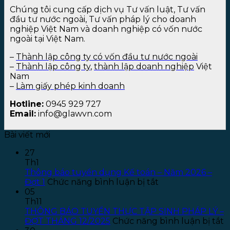
Chúng tôi cung cấp dịch vụ Tư vấn luật, Tư vấn
đầu tư nước ngoài, Tư vấn pháp lý cho doanh
nghiệp Việt Nam và doanh nghiệp có vốn nước
ngoài tại Việt Nam.
–
Thành lập công ty có vốn đầu tư nước ngoài
–
Thành lập công ty
,
thành lập doanh nghiệp
Việt
Nam
–
Làm giấy phép kinh doanh
Hotline:
0945 929 727
Email:
info@glawvn.com
Bài viết mới
27
Th1
Thông báo tuyển dụng Kế toán – Năm 2026 –
ở
Đợt 1
Chức năng bình luận bị tắt
Thông
05
báo
Th11
tuyển
THÔNG BÁO TUYỂN THỰC TẬP SINH PHÁP LÝ –
dụng
ở
ĐỢT THÁNG 12/2025
Chức năng bình luận bị tắt