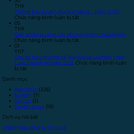
Kế
T
30
toán
B
Th9
–
T
Thông báo tuyển dụng pháp lý – Năm 2025
ở
Năm
T
Chức năng bình luận bị tắt
Thông
2026
T
05
báo
–
S
Th9
tuyển
Đợt
P
Giấy phép quảng cáo phòng khám chữa bệnh
dụng
ở
1
L
Chức năng bình luận bị tắt
pháp
Giấy
–
01
lý
phép
Đ
Th7
–
quảng
T
Chủ sở hữu hưởng lợi (Beneficial Owner) theo
Năm
cáo
1
Luật Doanh nghiệp 2025
Chức năng bình luận
ở
2025
phòng
bị tắt
Chủ
khám
Danh mục
sở
chữa
hữu
bệnh
Kiến thức
(326)
hưởng
Sự kiện
(7)
lợi
Tin tức
(3)
(Beneficial
Tuyển dụng
(19)
Owner)
theo
Dịch vụ nổi bật
Luật
Doanh
Thành lập công ty trọn gói
nghiệp