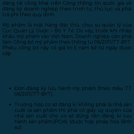
đăng tải công khai trên Cổng thông tin quốc gia về
đăng ký doanh nghiệp theo trình tự, thủ tục và phải
trả phí theo quy định.
Mỹ phẩm là mặt hàng đặc thù, chịu sự quản lý của
Cục Quản Lý Dược – Bộ Y Tế. Do vậy, trước khi nhập
khẩu mỹ phẩm vào Việt Nam, Doanh nghiệp cần phải
làm: Công bố mỹ phẩm theo thông tư 06/2011/TT-BYT.
Phiếu công bố này có giá trị 5 năm kể từ ngày được
cấp
Hồ sơ đăng kí lưu hành mỹ phẩm đối với mỹ phẩm
nhập khẩu bao gồm:
Đơn đăng ký lưu hành mỹ phẩm (theo mẫu TT
06/2011/TT-BYT).
Trường hợp cơ sở đăng kí không phải là nhà sản
xuất ra sản phẩm thì phải có giấy ủy quyền của
nhà sản xuất cho cơ sở đứng tên đăng kí lưu
hành sản phẩm;(POA) (được hợp pháp hóa lãnh
sự)