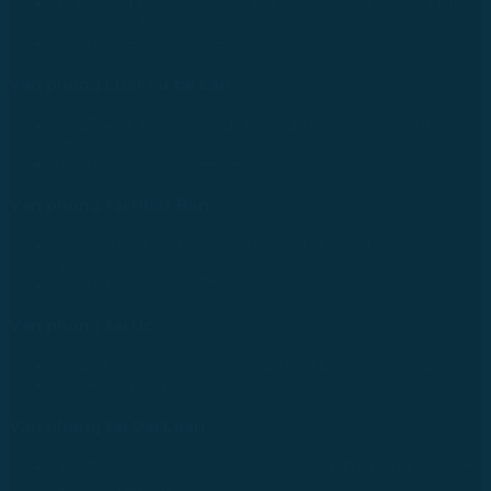
43 Đường R, Khu Đô Thị Lakeview City, Phường Bình
Trưng, TP. Hồ Chí Minh
Tel: +84 28 73000038
Văn phòng Luật sư tại Lào
No.234/01, Naxay Ward, Xaysedtha District, Vientiane
City, Laos
Tel: +856 20 9670 8888
Văn phòng tại Nhật Bản
733-0005 Hiroshima Nishiku Mitakimachi 12-32-502,
Nhật Bản
Tel: +81 90 2866 3529
Văn phòng tại Úc
24 Nell Close street, Kanimbla Qld 4870, Australia
Tel: +61 0435112693
Văn phòng tại Đài Loan
No. 27, Alley 6, Lane 41, Yanhe Road, Tucheng District,
New Taipei City