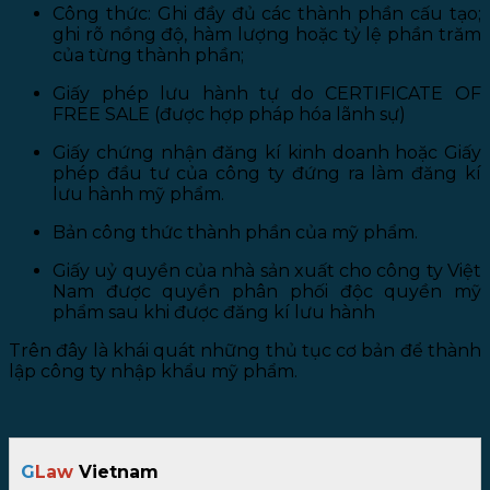
Công thức: Ghi đầy đủ các thành phần cấu tạo;
ghi rõ nồng độ, hàm lượng hoặc tỷ lệ phần trăm
của từng thành phần;
Giấy phép lưu hành tự do CERTIFICATE OF
FREE SALE (được hợp pháp hóa lãnh sự)
Giấy chứng nhận đăng kí kinh doanh hoặc Giấy
phép đầu tư của công ty đứng ra làm đăng kí
lưu hành mỹ phẩm.
Bản công thức thành phần của mỹ phẩm.
Giấy uỷ quyền của nhà sản xuất cho công ty Việt
Nam được quyền phân phối độc quyền mỹ
phẩm sau khi được đăng kí lưu hành
Trên đây là khái quát những thủ tục cơ bản để thành
lập công ty nhập khẩu mỹ phẩm.
G
Law
Vietnam