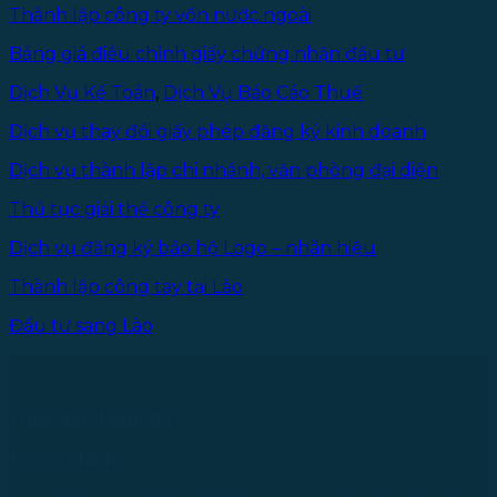
2025
Thành lập công ty vốn nước ngoài
Bảng giá điều chỉnh giấy chứng nhận đầu tư
Dịch Vụ Kế Toán
,
Dịch Vụ Báo Cáo Thuế
Dịch vụ thay đổi giấy phép đăng ký kinh doanh
Dịch vụ thành lập chi nhánh, văn phòng đại diện
Thủ tục giải thể công ty
Dịch vụ đăng ký bảo hộ Logo – nhãn hiệu
Thành lập công tay tại Lào
Đầu tư sang Lào
Theo dõi chúng tôi
Trụ sở chính