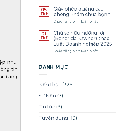
Thông
SINH
1
báo
PHÁP
Giấy phép quảng cáo
05
tuyển
LÝ
Th9
phòng khám chữa bệnh
dụng
–
ở
Chức năng bình luận bị tắt
pháp
ĐỢT
Giấy
lý
THÁNG
phép
–
Chủ sở hữu hưởng lợi
12/2025
01
quảng
Năm
Th7
(Beneficial Owner) theo
cáo
2025
Luật Doanh nghiệp 2025
phòng
ở
Chức năng bình luận bị tắt
khám
Chủ
chữa
sở
bệnh
ệp như:
hữu
DANH MỤC
ông tin
hưởng
lợi
nội dung
(Beneficial
Kiến thức
(326)
Owner)
theo
Sự kiện
(7)
Luật
Doanh
nghiệp
Tin tức
(3)
2025
Tuyển dụng
(19)