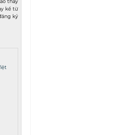
cáo thay
y kể từ
đăng ký
iệt