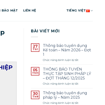
H BẢO MẬT
LIÊN HỆ
TIẾNG VIỆT
ệp
BÀI VIẾT MỚI
Thông báo tuyển dụng
27
Th1
Kế toán – Năm 2026 – Đợt
1
ở
Chức năng bình luận bị tắt
Thông
HIỆP
báo
THÔNG BÁO TUYỂN
05
tuyển
Th11
THỰC TẬP SINH PHÁP LÝ
dụng
– ĐỢT THÁNG 12/2025
Kế
ở
Chức năng bình luận bị tắt
toán
THÔNG
–
BÁO
Năm
Thông báo tuyển dụng
30
TUYỂN
2026
Th9
pháp lý – Năm 2025
THỰC
–
ở
Chức năng bình luận bị tắt
TẬP
Đợt