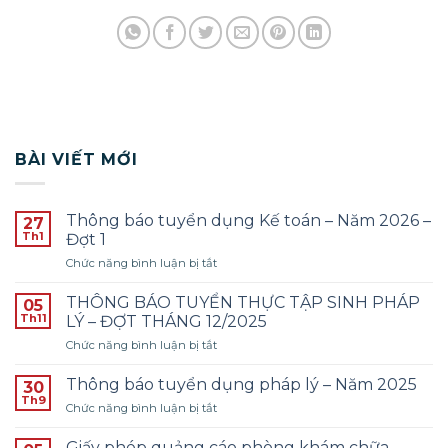
BÀI VIẾT MỚI
Thông báo tuyển dụng Kế toán – Năm 2026 –
27
Th1
Đợt 1
ở
Chức năng bình luận bị tắt
Thông
báo
THÔNG BÁO TUYỂN THỰC TẬP SINH PHÁP
05
tuyển
Th11
LÝ – ĐỢT THÁNG 12/2025
dụng
ở
Chức năng bình luận bị tắt
Kế
THÔNG
toán
BÁO
–
Thông báo tuyển dụng pháp lý – Năm 2025
30
TUYỂN
Năm
Th9
ở
Chức năng bình luận bị tắt
THỰC
2026
Thông
TẬP
–
báo
Giấy phép quảng cáo phòng khám chữa
SINH