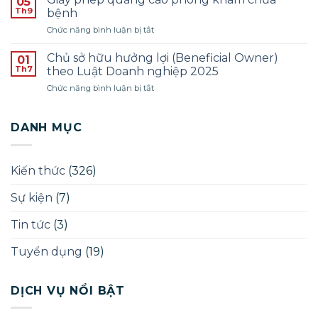
05
Đợt
tuyển
Th9
PHÁP
bệnh
1
dụng
LÝ
ở
Chức năng bình luận bị tắt
pháp
–
Giấy
lý
ĐỢT
phép
–
Chủ sở hữu hưởng lợi (Beneficial Owner)
01
THÁNG
quảng
Năm
Th7
theo Luật Doanh nghiệp 2025
12/2025
cáo
2025
ở
Chức năng bình luận bị tắt
phòng
Chủ
khám
sở
chữa
hữu
DANH MỤC
bệnh
hưởng
lợi
(Beneficial
Kiến thức
(326)
Owner)
theo
Sự kiện
(7)
Luật
Doanh
nghiệp
Tin tức
(3)
2025
Tuyển dụng
(19)
DỊCH VỤ NỔI BẬT