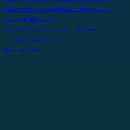
Dịch vụ thành lập chi nhánh, văn phòng đại diện
Thủ tục giải thể công ty
Dịch vụ đăng ký bảo hộ Logo – nhãn hiệu
Thành lập công tay tại Lào
Đầu tư sang Lào
Theo dõi chúng tôi
Trụ sở chính
43 Đường R, Khu Đô Thị Lakeview City, Phường Bình T
Tel: +84 28 73000038
Văn phòng Luật sư tại Lào
No.234/01, Naxay Ward, Xaysedtha District, Vientiane Cit
Tel: +856 20 9670 8888