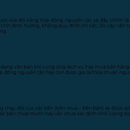
HỢP ĐỒNG NGUYÊN TẮC LÀ GÌ?
 được sửa đổi bằng hợp đồng nguyên tắc và đây chính l
ính định hướng, không quy định chi tiết. Do vậy nên t
ng.
 dạng văn bản khi cung ứng dịch vụ hay mua bán hàng 
Hợp đồng nguyên tắc hay còn được gọi là thỏa thuận ngu
ững thay đổi của các bên (bên mua – bên bán) sẽ được 
 các bên chưa muốn hay vẫn chưa xác định khối lượng dịc