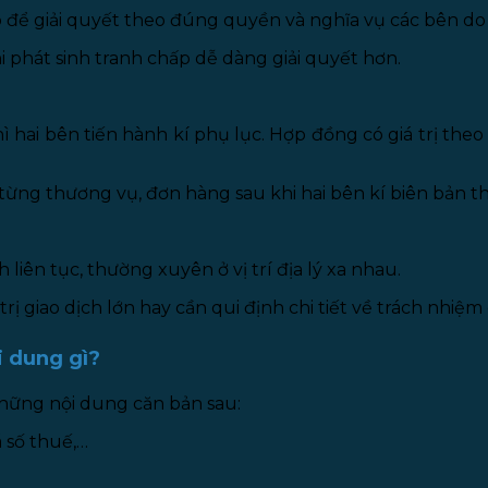
ó để giải quyết theo đúng quyền và nghĩa vụ các bên d
i phát sinh tranh chấp dễ dàng giải quyết hơn.
ì hai bên tiến hành kí phụ lục. Hợp đồng có giá trị the
từng thương vụ, đơn hàng sau khi hai bên kí biên bản 
iên tục, thường xuyên ở vị trí địa lý xa nhau.
trị giao dịch lớn hay cần qui định chi tiết về trách nhiệm
i dung gì?
ững nội dung căn bản sau:
ã số thuế,…