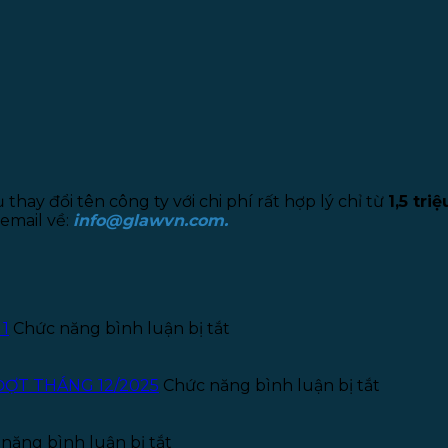
.
hay đổi tên công ty với chi phí rất hợp lý chỉ từ
1,5 triệ
email về:
info@glawvn.com.
ở
 1
Chức năng bình luận bị tắt
Thông
báo
tuyển
ở
ĐỢT THÁNG 12/2025
Chức năng bình luận bị tắt
dụng
THÔNG
Kế
BÁO
ở
toán
TUYỂN
năng bình luận bị tắt