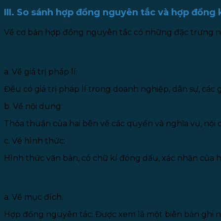
III. So sánh hợp đồng nguyên tắc và hợp đồng k
Về cơ bản hợp đồng nguyên tắc có những đặc trưng như 
1. Giống nhau:
a. Về giá trị pháp lí:
Đều có giá trị pháp lí trong doanh nghiệp, dân sự, các 
b. Về nội dung:
Thỏa thuận của hai bên về các quyền và nghĩa vụ, nội
c. Về hình thức:
Hình thức văn bản, có chữ kí đóng dấu, xác nhận của h
2. Khác nhau:
a. Về mục đích:
Hợp đồng nguyên tắc: Được xem là một biên bản ghi n