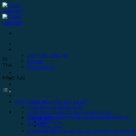
Bỏ
qua
nội
dung
Hợp đồng nguyên tắc là gì?
Trang chủ
Giới thiệu
Giới thiệu chung
01
Đối tác
Th4
Thư cảm ơn
Dịch vụ
Mục lục
Thư viện
Văn phòng
Tuyển dụng
Chính sách bảo mật
Liên hệ
HỢP ĐỒNG NGUYÊN TẮC LÀ GÌ?
I. Hợp đồng nguyên tắc là gì?
Tiếng Việt
II. Hợp đồng nguyên tắc được kí kết khi nào?
III. So sánh hợp đồng nguyên tắc và hợp đồng kinh tế:
Tiếng Việt
1. Giống nhau:
English
2. Khác nhau:
IV. Mẫu hợp đồng nguyên tắc cần có những nội dung gì?