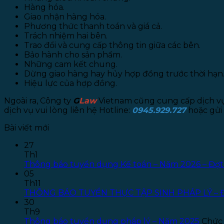
Hàng hóa.
Giao nhận hàng hóa.
Phương thức thanh toán và giá cả.
Trách nhiệm hai bên.
Trao đổi và cung cấp thông tin giữa các bên.
Bảo hành cho sản phẩm.
Những cam kết chung.
Dừng giao hàng hay hủy hợp đồng trước thời hạn
Hiệu lực của hợp đồng.
Ngoài ra, Công ty
G
Law
Vietnam cũng cung cấp dịch vụ t
dịch vụ vui lòng liên hệ Hotline:
0945.929.727
hoặc gửi 
Bài viết mới
27
Th1
Thông báo tuyển dụng Kế toán – Năm 2026 – Đợt
05
Th11
THÔNG BÁO TUYỂN THỰC TẬP SINH PHÁP LÝ – 
30
Th9
Thông báo tuyển dụng pháp lý – Năm 2025
Chức 