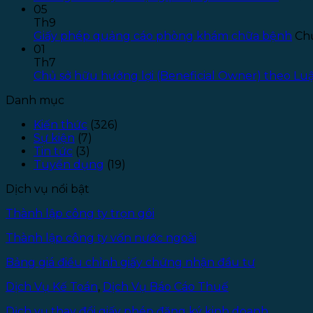
05
Th9
Giấy phép quảng cáo phòng khám chữa bệnh
Chứ
01
Th7
Chủ sở hữu hưởng lợi (Beneficial Owner) theo L
Danh mục
Kiến thức
(326)
Sự kiện
(7)
Tin tức
(3)
Tuyển dụng
(19)
Dịch vụ nổi bật
Thành lập công ty trọn gói
Thành lập công ty vốn nước ngoài
Bảng giá điều chỉnh giấy chứng nhận đầu tư
Dịch Vụ Kế Toán
,
Dịch Vụ Báo Cáo Thuế
Dịch vụ thay đổi giấy phép đăng ký kinh doanh