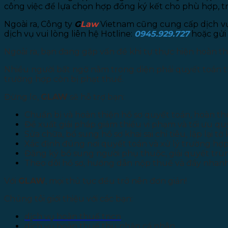
công việc để lựa chọn hợp đồng ký kết cho phù hợp, trá
Ngoài ra, Công ty
G
Law
Vietnam cũng cung cấp dịch vụ t
dịch vụ vui lòng liên hệ Hotline:
0945.929.727
hoặc gửi 
Ngoài ra, bạn đang gặp vấn đề khi tự thực hiện hoàn 
Nhiều người bất ngờ nằm trong diện phải quyết toán 
trường hợp còn bị phạt thuế.
Đừng lo,
GLAW
sẽ hỗ trợ bạn:
Chuẩn bị và hoàn thiện hồ sơ quyết toán, hoàn t
Đề xuất giải pháp giảm thiểu vi phạm và tối ưu qu
Sửa chữa, bổ sung hồ sơ khai sai chỉ tiêu, lập lại tờ 
Xác định đúng nơi quyết toán và xử lý trường hợp
Đăng ký bổ sung người phụ thuộc, giải quyết trù
Theo dõi hồ sơ, hướng dẫn nộp thuế và đẩy nhan
Với
GLAW
, mọi thủ tục đều trở nên đơn giản!
Chúng tôi giới thiệu với các bạn:
dịch vụ hoàn thuế tncn
dịch vụ hoàn thuế thu nhập cá nhân