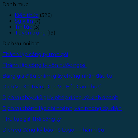
Danh mục
Kiến thức
(326)
Sự kiện
(7)
Tin tức
(3)
Tuyển dụng
(19)
Dịch vụ nổi bật
Thành lập công ty trọn gói
Thành lập công ty vốn nước ngoài
Bảng giá điều chỉnh giấy chứng nhận đầu tư
Dịch Vụ Kế Toán
,
Dịch Vụ Báo Cáo Thuế
Dịch vụ thay đổi giấy phép đăng ký kinh doanh
Dịch vụ thành lập chi nhánh, văn phòng đại diện
Thủ tục giải thể công ty
Dịch vụ đăng ký bảo hộ Logo – nhãn hiệu