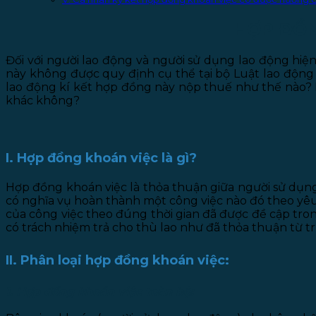
HỢP ĐỒN
Đối với người lao động và người sử dụng lao động hiện
này không được quy định cụ thể tại bộ Luật lao động 
lao động kí kết hợp đồng này nộp thuế như thế nào? 
khác không?
I. Hợp đồng khoán việc là gì?
Hợp đồng khoán việc là thỏa thuận giữa người sử dụng
có nghĩa vụ hoàn thành một công việc nào đó theo yêu
của công việc theo đúng thời gian đã được đề cập tro
có trách nhiệm trả cho thù lao như đã thỏa thuận từ t
II. Phân loại hợp đồng khoán việc:
1. Hợp đồng khoán việc toàn bộ: