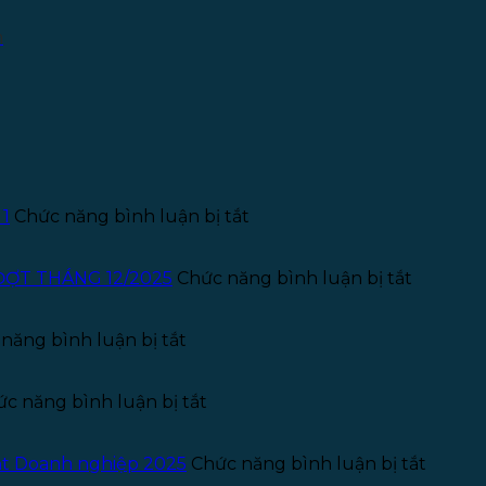
m
ở
 1
Chức năng bình luận bị tắt
Thông
báo
tuyển
ở
ĐỢT THÁNG 12/2025
Chức năng bình luận bị tắt
dụng
THÔNG
Kế
BÁO
ở
toán
TUYỂN
năng bình luận bị tắt
Thông
–
THỰC
báo
Năm
TẬP
tuyển
ở
2026
SINH
c năng bình luận bị tắt
dụng
Giấy
–
PHÁP
pháp
phép
Đợt
LÝ
lý
quảng
1
–
ở
uật Doanh nghiệp 2025
Chức năng bình luận bị tắt
–
cáo
ĐỢT
Chủ