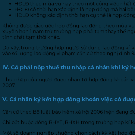
HĐLĐ theo mùa vụ hay theo một công việc nhất đị
HĐLĐ có thời hạn xác định là hợp đồng mà hai bên
HĐLĐ không xác định thời hạn cụ thể là hợp đồng 
Không được giao ước hợp đồng lao động theo mùa vụ h
xuyên hơn 1 năm trừ trường hợp phải tạm thay thế ngườ
tính chất tạm thời khác.
Do vậy, trong trường hợp người sử dụng lao động kí 
vào số lượng lao động vi phạm căn cứ theo nghị định 9
IV. Có phải nộp thuế thu nhập cá nhân khi ký
Thu nhập của người được nhận từ hợp đồng khoán việ
2007.
V. Cá nhân ký kết hợp đồng khoán việc có đ
Căn cứ theo Bộ luật bảo hiểm xã hội 2006 hiện đang 
Chỉ bắt buộc đóng BHYT, BHXH trong trường hợp kí kết
Một số doanh nghiệp thường chọn cách ký kết hợp đồ