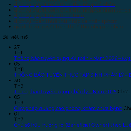
dịch vụ quyết toán thuế thu nhập cá nhân
dịch vụ quyết toán thuế thu nhập cá nhân tphc
dịch vụ quyết toán thuế tncn
dịch vụ hoàn thuế thu nhập cá nhân tphcm
giá dịch vụ quyết toán thuế thu nhập cá nhân
Bài viết mới
27
Th1
Thông báo tuyển dụng Kế toán – Năm 2026 – Đợt
05
Th11
THÔNG BÁO TUYỂN THỰC TẬP SINH PHÁP LÝ – 
30
Th9
Thông báo tuyển dụng pháp lý – Năm 2025
Chức 
05
Th9
Giấy phép quảng cáo phòng khám chữa bệnh
Chứ
01
Th7
Chủ sở hữu hưởng lợi (Beneficial Owner) theo L