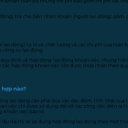
 khoán toàn bộ những chi phí bao gồm chi phí vật chất
ộng) trả cho bên nhận khoán (người lao động) gồm: côn
lao động) tự lo về chất lượng và các chi phí của toàn 
o công cụ lao động.
quy định về hợp đồng lao động khoán việc, nhưng trên
nay các hợp đồng khoán việc vẫn được thừa nhận theo quy
g hợp nào?
ng lao động cần phải dựa vào đặc điểm, tính chất của 
việc chỉ được sử dụng đối với các công việc diễn ra tr
g khoán việc bảo vệ.
 lâu dài thì sẽ áp dụng hợp đồng lao động theo một tron