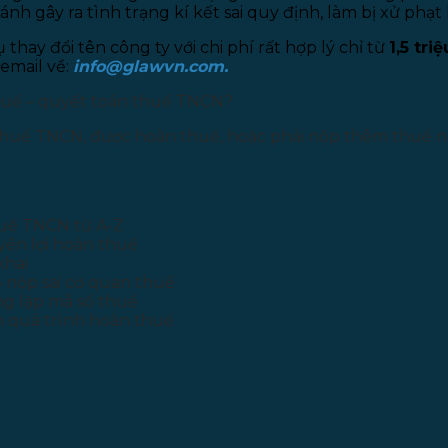
nh gây ra tình trạng kí kết sai quy định, làm bị xử phạt
hay đổi tên công ty với chi phí rất hợp lý chỉ từ
1,5 triệ
email về:
info@glawvn.com.
thuế – quyết toán thuế TNCN?
thuế TNCN, được hoàn thuế, hoặc phải nộp thêm thuế nh
huế TNCN từ A-Z
yền lợi hoàn thuế
khai
 nộp sai cơ quan thuế
ng lặp mã số thuế
h quá trình hoàn thuế