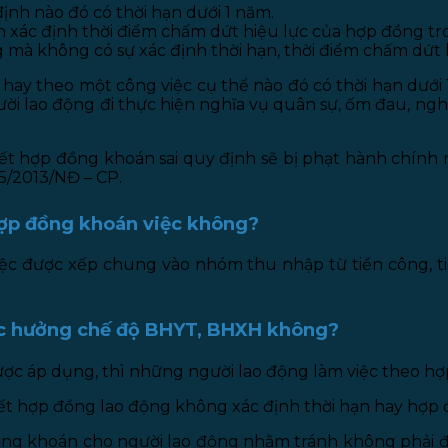
nh nào đó có thời hạn dưới 1 năm.
 xác định thời điểm chấm dứt hiệu lực của hợp đồng tro
mà không có sự xác định thời hạn, thời điểm chấm dứt h
ay theo một công việc cụ thể nào đó có thời hạn dưới
i lao động đi thực hiện nghĩa vụ quân sự, ốm đau, nghỉ 
kết hợp đồng khoán sai quy định sẽ bị phạt hành chín
5/2013/NĐ – CP.
 hợp đồng khoán việc không?
c được xếp chung vào nhóm thu nhập từ tiền công, ti
ược hưởng chế độ BHYT, BHXH không?
được áp dụng, thì những người lao động làm việc theo
 hợp đồng lao động không xác định thời hạn hay hợp đồ
ng khoán cho người lao động nhằm tránh không phải đ