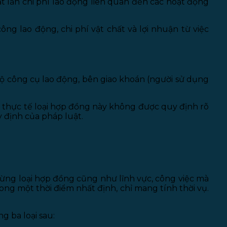
 lẫn chi phí lao động liên quan đến các hoạt động
g lao động, chi phí vật chất và lợi nhuận từ việc
bộ công cụ lao động, bên giao khoán (người sử dụng
 thực tế loại hợp đồng này không được quy định rõ
 định của pháp luật.
từng loại hợp đồng cũng như lĩnh vực, công việc mà
ong một thời điểm nhất định, chỉ mang tính thời vụ.
g ba loại sau: