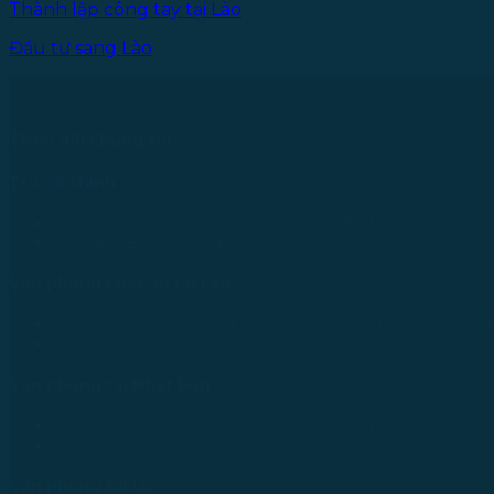
Thành lập công tay tại Lào
Đầu tư sang Lào
Theo dõi chúng tôi
Trụ sở chính
43 Đường R, Khu Đô Thị Lakeview City, Phường Bình T
Tel: +84 28 73000038
Văn phòng Luật sư tại Lào
No.234/01, Naxay Ward, Xaysedtha District, Vientiane Cit
Tel: +856 20 9670 8888
Văn phòng tại Nhật Bản
733-0005 Hiroshima Nishiku Mitakimachi 12-32-502, N
Tel: +81 90 2866 3529
Văn phòng tại Úc